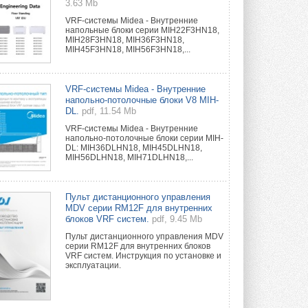
3.63 Mb
VRF-системы Midea - Внутренние
напольные блоки серии MIH22F3HN18,
MIH28F3HN18, MIH36F3HN18,
MIH45F3HN18, MIH56F3HN18,...
VRF-системы Midea - Внутренние
напольно-потолочные блоки V8 MIH-
DL.
pdf, 11.54 Mb
VRF-системы Midea - Внутренние
напольно-потолочные блоки серии MIH-
DL: MIH36DLHN18, MIH45DLHN18,
MIH56DLHN18, MIH71DLHN18,...
Пульт дистанционного управления
MDV серии RM12F для внутренних
блоков VRF систем.
pdf, 9.45 Mb
Пульт дистанционного управления MDV
серии RM12F для внутренних блоков
VRF систем. Инструкция по установке и
эксплуатации.