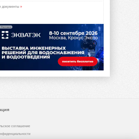
е документы
»
Реклама
ация
льское соглашение
онфиденциальности