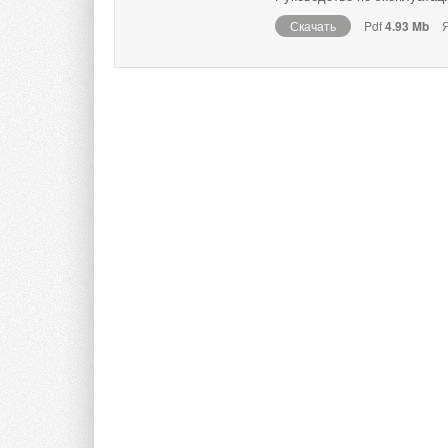
Скачать
Pdf
4.93 Mb
Я