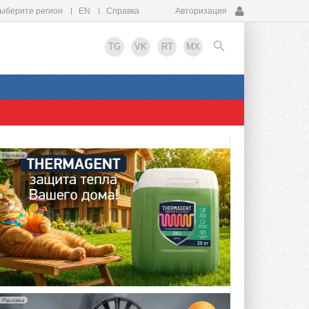
ыберите регион
EN
Справка
Авторизация
TG
VK
RT
MX
EN
Реклама
Реклама