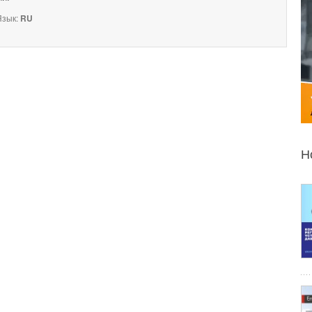
зык:
RU
Н