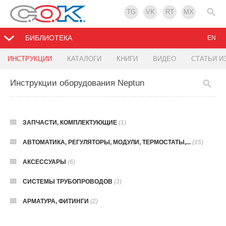
TG
VK
RT
MX
БИБЛИОТЕКА
EN
ИНСТРУКЦИИ
КАТАЛОГИ
КНИГИ
ВИДЕО
СТАТЬИ И
Инструкции оборудования Neptun
ЗАПЧАСТИ, КОМПЛЕКТУЮЩИЕ
(1)
АВТОМАТИКА, РЕГУЛЯТОРЫ, МОДУЛИ, ТЕРМОСТАТЫ,...
(15)
АКСЕССУАРЫ
(6)
СИСТЕМЫ ТРУБОПРОВОДОВ
(3)
АРМАТУРА, ФИТИНГИ
(2)