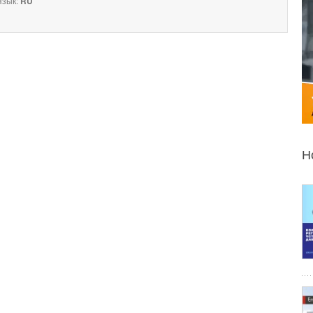
зык:
RU
Н