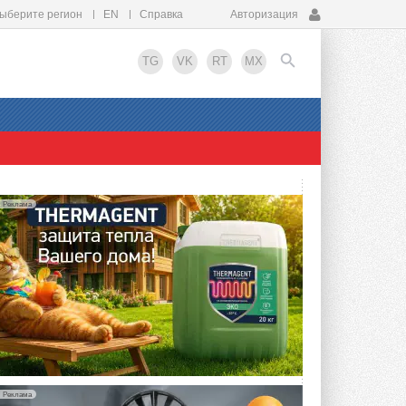
ыберите регион
EN
Справка
Авторизация
TG
VK
RT
MX
EN
Реклама
Реклама