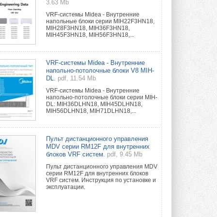
3.63 Mb
VRF-системы Midea - Внутренние
напольные блоки серии MIH22F3HN18,
MIH28F3HN18, MIH36F3HN18,
MIH45F3HN18, MIH56F3HN18,...
VRF-системы Midea - Внутренние
напольно-потолочные блоки V8 MIH-
DL.
pdf, 11.54 Mb
VRF-системы Midea - Внутренние
напольно-потолочные блоки серии MIH-
DL: MIH36DLHN18, MIH45DLHN18,
MIH56DLHN18, MIH71DLHN18,...
Пульт дистанционного управления
MDV серии RM12F для внутренних
блоков VRF систем.
pdf, 9.45 Mb
Пульт дистанционного управления MDV
серии RM12F для внутренних блоков
VRF систем. Инструкция по установке и
эксплуатации.