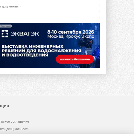
е документы
»
Реклама
ация
льское соглашение
онфиденциальности