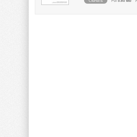
Скачать
Pdf
5.60 Mb
Я