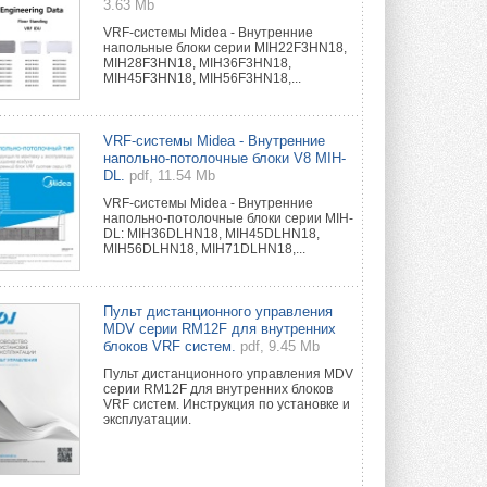
3.63 Mb
VRF-системы Midea - Внутренние
напольные блоки серии MIH22F3HN18,
MIH28F3HN18, MIH36F3HN18,
MIH45F3HN18, MIH56F3HN18,...
VRF-системы Midea - Внутренние
напольно-потолочные блоки V8 MIH-
DL.
pdf, 11.54 Mb
VRF-системы Midea - Внутренние
напольно-потолочные блоки серии MIH-
DL: MIH36DLHN18, MIH45DLHN18,
MIH56DLHN18, MIH71DLHN18,...
Пульт дистанционного управления
MDV серии RM12F для внутренних
блоков VRF систем.
pdf, 9.45 Mb
Пульт дистанционного управления MDV
серии RM12F для внутренних блоков
VRF систем. Инструкция по установке и
эксплуатации.