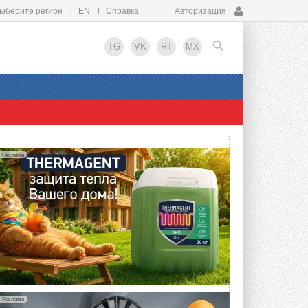
ыберите регион
EN
Справка
Авторизация
TG
VK
RT
MX
EN
Реклама
Реклама