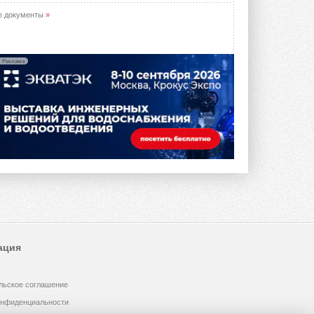
е документы
»
Реклама
ация
льское соглашение
онфиденциальности