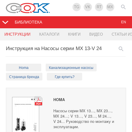
TG
VK
RT
MX
БИБЛИОТЕКА
EN
ИНСТРУКЦИИ
КАТАЛОГИ
КНИГИ
ВИДЕО
СТАТЬИ И
Инструкция на Насосы серии MX 13-V 24
Homa
Канализационные насосы
Страница бренда
Где купить?
HOMA
Насосы серии MX 13..., MX 23...,
MX 24...; V 13..., V 23..., M 24...,
V 24... Руководство по монтажу и
эксплуатации.