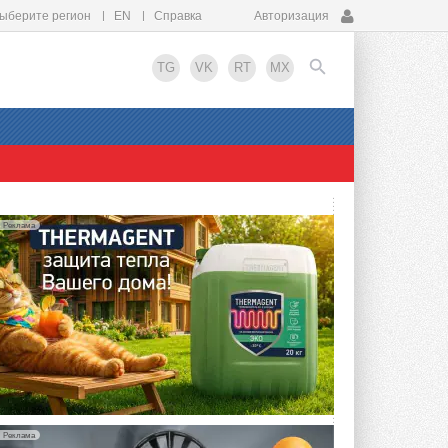
ыберите регион
EN
Справка
Авторизация
TG
VK
RT
MX
EN
Реклама
Реклама