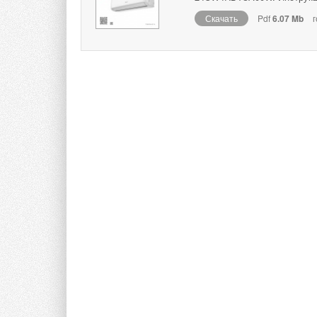
Скачать
Pdf
6.07 Mb
г