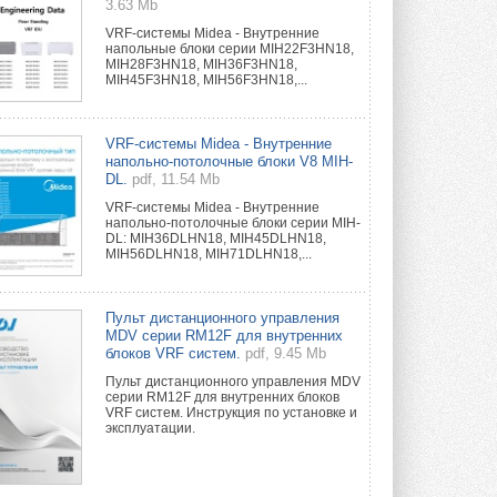
3.63 Mb
VRF-системы Midea - Внутренние
напольные блоки серии MIH22F3HN18,
MIH28F3HN18, MIH36F3HN18,
MIH45F3HN18, MIH56F3HN18,...
VRF-системы Midea - Внутренние
напольно-потолочные блоки V8 MIH-
DL.
pdf, 11.54 Mb
VRF-системы Midea - Внутренние
напольно-потолочные блоки серии MIH-
DL: MIH36DLHN18, MIH45DLHN18,
MIH56DLHN18, MIH71DLHN18,...
Пульт дистанционного управления
MDV серии RM12F для внутренних
блоков VRF систем.
pdf, 9.45 Mb
Пульт дистанционного управления MDV
серии RM12F для внутренних блоков
VRF систем. Инструкция по установке и
эксплуатации.