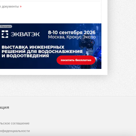
е документы
»
Реклама
ация
льское соглашение
онфиденциальности