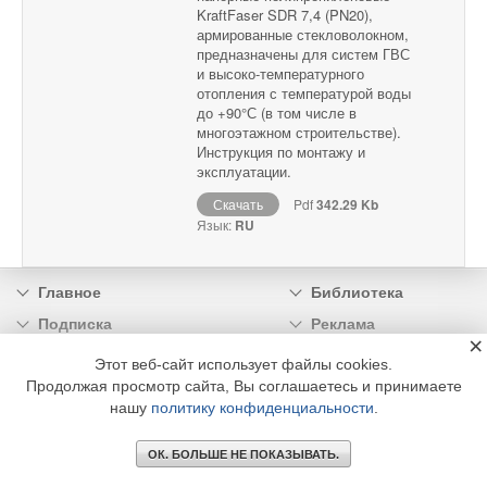
KraftFaser SDR 7,4 (PN20),
армированные стекловолокном,
предназначены для систем ГВС
и высоко-температурного
отопления с температурой воды
до +90°С (в том числе в
многоэтажном строительстве).
Инструкция по монтажу и
эксплуатации.
Скачать
Pdf
342.29 Kb
Язык:
RU
Главное
Библиотека
Подписка
Реклама
×
Информация
Этот веб-сайт использует файлы cookies.
Продолжая просмотр сайта, Вы соглашаетесь и принимаете
© 2002 - 2026 OOO Издательский дом «МЕДИА ТЕХНОЛОДЖИ» +7 (495) 665-00-
нашу
политику конфиденциальности
.
00
ОК. БОЛЬШЕ НЕ ПОКАЗЫВАТЬ.