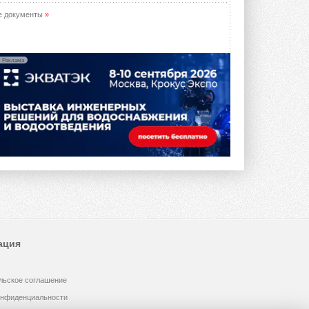
е документы
»
Реклама
ация
льское соглашение
онфиденциальности