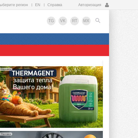
ыберите регион
EN
Справка
Авторизация
TG
VK
RT
MX
EN
Реклама
Реклама