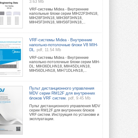
3.63 Mb
VRF-системы Midea - Внутренние
напольные блоки серии MIH22F3HN18,
MIH28F3HN18, MIH36F3HN18,
MIH45F3HN18, MIH56F3HN18,...
VRF-системы Midea - Внутренние
напольно-потолочные блоки V8 MIH-
DL.
pdf, 11.54 Mb
VRF-системы Midea - Внутренние
напольно-потолочные блоки серии MIH-
DL: MIH36DLHN18, MIH45DLHN18,
MIH56DLHN18, MIH71DLHN18,...
Пульт дистанционного управления
MDV серии RM12F для внутренних
блоков VRF систем.
pdf, 9.45 Mb
Пульт дистанционного управления MDV
серии RM12F для внутренних блоков
VRF систем. Инструкция по установке и
эксплуатации.