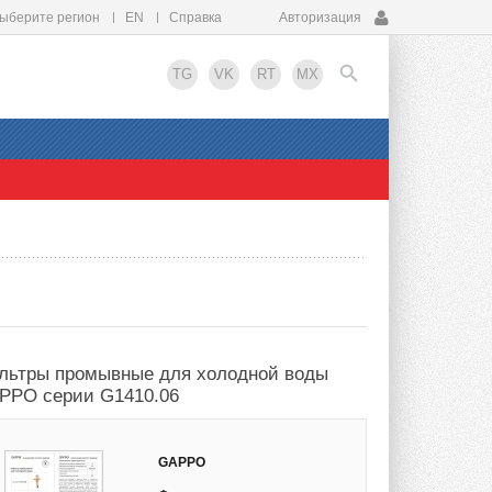
ыберите регион
EN
Справка
Авторизация
TG
VK
RT
MX
EN
льтры промывные для холодной воды
PPO серии G1410.06
GAPPO