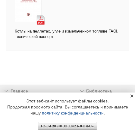
Котлы на пеллетах, угле и измельченном топливе FACI.
Технический паспорт.
Главное
Библиотека
×
Подписка
Реклама
Этот веб-сайт использует файлы cookies.
Продолжая просмотр сайта, Вы соглашаетесь и принимаете
Информация
нашу
политику конфиденциальности
.
© 2002 - 2026 OOO Издательский дом «МЕДИА ТЕХНОЛОДЖИ» +7 (495) 665-00-
00
ОК. БОЛЬШЕ НЕ ПОКАЗЫВАТЬ.