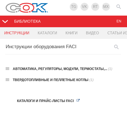
TG
VK
RT
MX
БИБЛИОТЕКА
EN
ИНСТРУКЦИИ
КАТАЛОГИ
КНИГИ
ВИДЕО
СТАТЬИ И
Инструкции оборудования FACI
АВТОМАТИКА, РЕГУЛЯТОРЫ, МОДУЛИ, ТЕРМОСТАТЫ,...
(1)
ТВЕРДОТОПЛИВНЫЕ И ПЕЛЛЕТНЫЕ КОТЛЫ
(1)
КАТАЛОГИ И ПРАЙС-ЛИСТЫ FACI