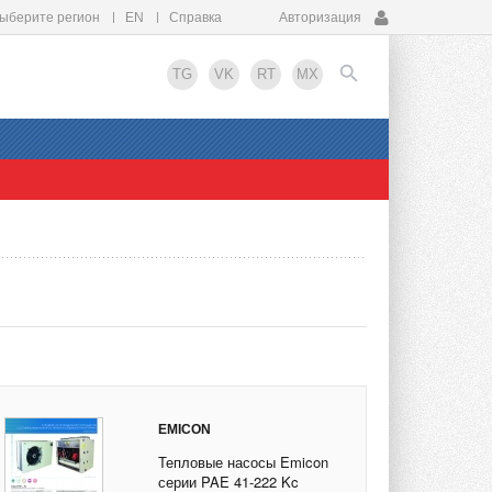
ыберите регион
EN
Справка
Авторизация
TG
VK
RT
MX
EN
EMICON
Тепловые насосы Emicon
серии PAE 41-222 Kc