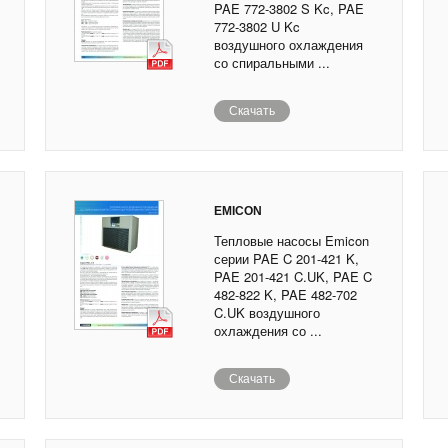
PAE 772-3802 S Kc, PAE
772-3802 U Kc
воздушного охлаждения
со спиральными ...
Скачать
EMICON
Тепловые насосы Emicon
серии PAE C 201-421 K,
PAE 201-421 C.UK, PAE C
482-822 K, PAE 482-702
C.UK воздушного
охлаждения со ...
Скачать