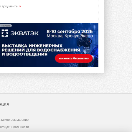
е документы
»
Реклама
ация
льское соглашение
онфиденциальности