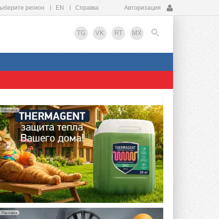
ыберите регион
EN
Справка
Авторизация
TG
VK
RT
MX
EN
Реклама
Реклама