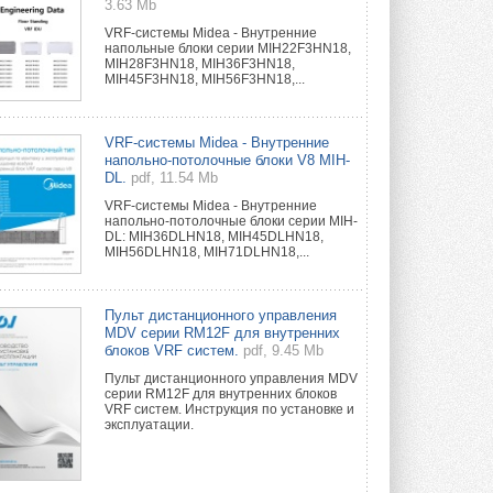
3.63 Mb
VRF-системы Midea - Внутренние
напольные блоки серии MIH22F3HN18,
MIH28F3HN18, MIH36F3HN18,
MIH45F3HN18, MIH56F3HN18,...
VRF-системы Midea - Внутренние
напольно-потолочные блоки V8 MIH-
DL.
pdf, 11.54 Mb
VRF-системы Midea - Внутренние
напольно-потолочные блоки серии MIH-
DL: MIH36DLHN18, MIH45DLHN18,
MIH56DLHN18, MIH71DLHN18,...
Пульт дистанционного управления
MDV серии RM12F для внутренних
блоков VRF систем.
pdf, 9.45 Mb
Пульт дистанционного управления MDV
серии RM12F для внутренних блоков
VRF систем. Инструкция по установке и
эксплуатации.