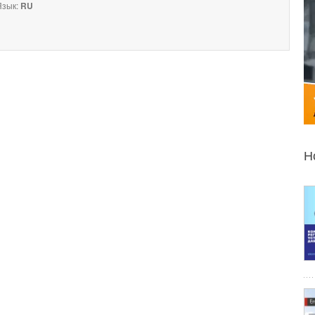
зык:
RU
Н