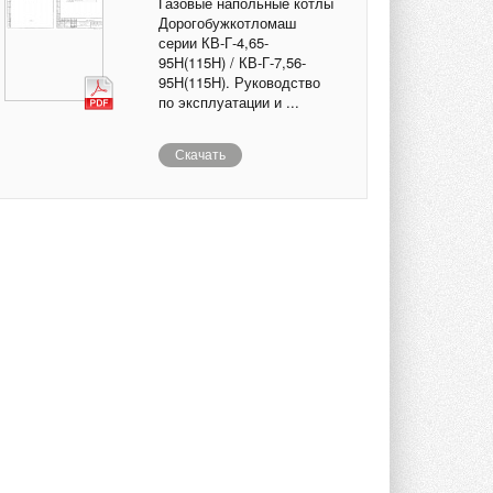
Газовые напольные котлы
Дорогобужкотломаш
серии КВ-Г-4,65-
95Н(115Н) / КВ-Г-7,56-
95Н(115H). Руководство
по эксплуатации и ...
Скачать