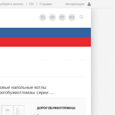
ыберите регион
EN
Справка
Авторизация
TG
VK
RT
MX
EN
зовые напольные котлы
рогобужкотломаш серии ...
ДОРОГОБУЖКОТЛОМАШ