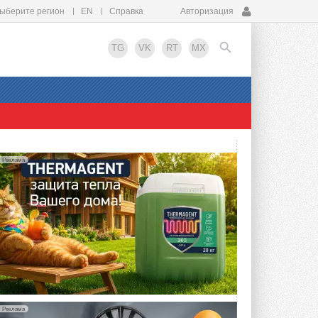
ыберите регион
EN
Справка
Авторизация
TG
VK
RT
MX
EN
Реклама
Реклама