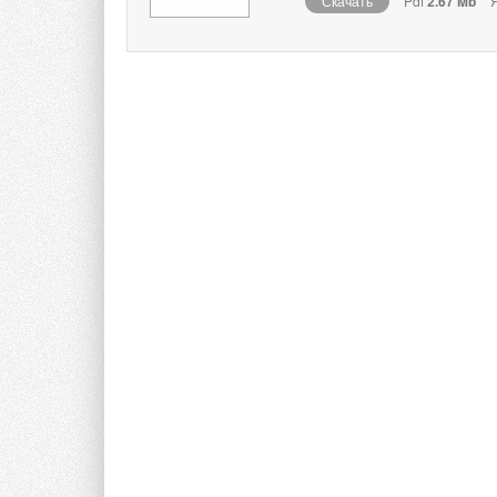
Скачать
Pdf
2.67 Mb
Я