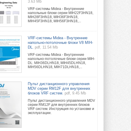
3.63 Mb
VRF-системы Midea - Внутренние
напольные блоки серии MIH22F3HN18,
MIH28F3HN18, MIH36F3HN18,
MIH45F3HN18, MIH56F3HN18,...
VRF-системы Midea - Внутренние
напольно-потолочные блоки V8 MIH-
DL.
pdf, 11.54 Mb
VRF-системы Midea - Внутренние
напольно-потолочные блоки серии MIH-
DL: MIH36DLHN18, MIH45DLHN18,
MIH56DLHN18, MIH71DLHN18,...
Пульт дистанционного управления
MDV серии RM12F для внутренних
блоков VRF систем.
pdf, 9.45 Mb
Пульт дистанционного управления MDV
серии RM12F для внутренних блоков
VRF систем. Инструкция по установке и
эксплуатации.