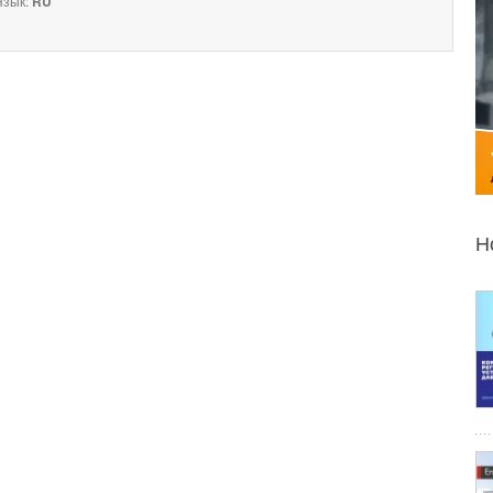
зык:
RU
Н