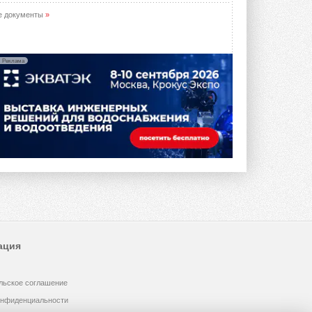
е документы
»
Реклама
ация
льское соглашение
онфиденциальности