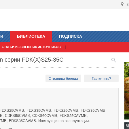
В
ИИ
БИБЛИОТЕКА
ПОДПИСКА
СТАТЬИ ИЗ ВНЕШНИХ ИСТОЧНИКОВ
in серии FDK(X)S25-35C
Страница бренда
Где купить?
ии FDXS25CVMB, FDXS35CVMB, FDKS25CVMB, FDKS35CVMB,
B, CDKS50CVMB, CDKS60CVMB, FDXS25CAVMB,
B, FDKS35CAVMB. Инструкция по эксплуатации.