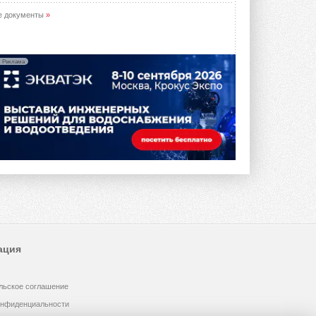
е документы
»
Реклама
ация
льское соглашение
онфиденциальности