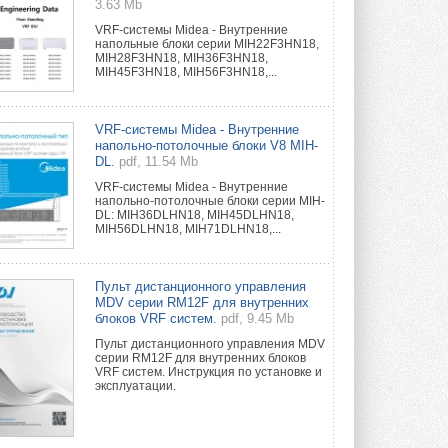
3.63 Mb
VRF-системы Midea - Внутренние
напольные блоки серии MIH22F3HN18,
MIH28F3HN18, MIH36F3HN18,
MIH45F3HN18, MIH56F3HN18,...
VRF-системы Midea - Внутренние
напольно-потолочные блоки V8 MIH-
DL.
pdf, 11.54 Mb
VRF-системы Midea - Внутренние
напольно-потолочные блоки серии MIH-
DL: MIH36DLHN18, MIH45DLHN18,
MIH56DLHN18, MIH71DLHN18,...
Пульт дистанционного управления
MDV серии RM12F для внутренних
блоков VRF систем.
pdf, 9.45 Mb
Пульт дистанционного управления MDV
серии RM12F для внутренних блоков
VRF систем. Инструкция по установке и
эксплуатации.