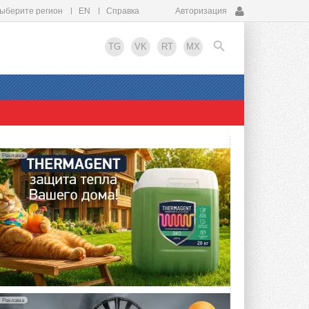
ыберите регион
EN
Справка
Авторизация
TG
VK
RT
MX
EN
Реклама
Реклама