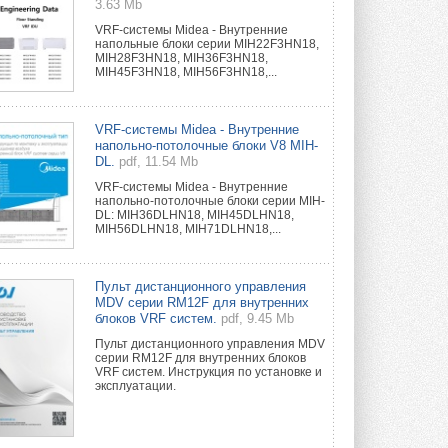
3.63 Mb
VRF-системы Midea - Внутренние
напольные блоки серии MIH22F3HN18,
MIH28F3HN18, MIH36F3HN18,
MIH45F3HN18, MIH56F3HN18,...
VRF-системы Midea - Внутренние
напольно-потолочные блоки V8 MIH-
DL.
pdf, 11.54 Mb
VRF-системы Midea - Внутренние
напольно-потолочные блоки серии MIH-
DL: MIH36DLHN18, MIH45DLHN18,
MIH56DLHN18, MIH71DLHN18,...
Пульт дистанционного управления
MDV серии RM12F для внутренних
блоков VRF систем.
pdf, 9.45 Mb
Пульт дистанционного управления MDV
серии RM12F для внутренних блоков
VRF систем. Инструкция по установке и
эксплуатации.