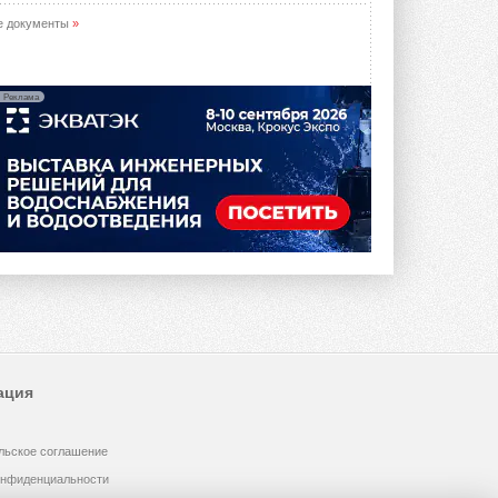
е документы
»
Реклама
ация
льское соглашение
онфиденциальности