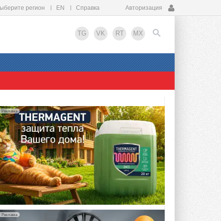
ыберите регион
EN
Справка
Авторизация
TG
VK
RT
MX
EN
Реклама
Реклама