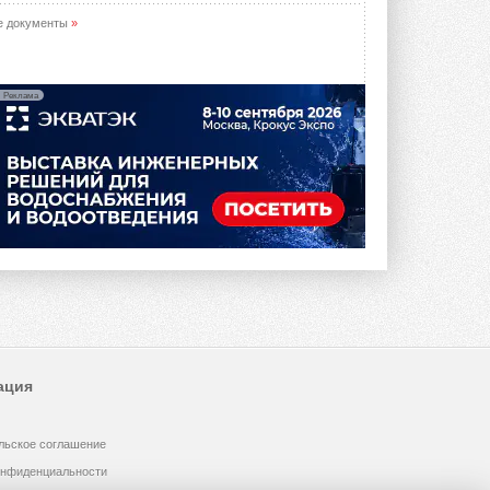
е документы
»
Реклама
ация
льское соглашение
онфиденциальности