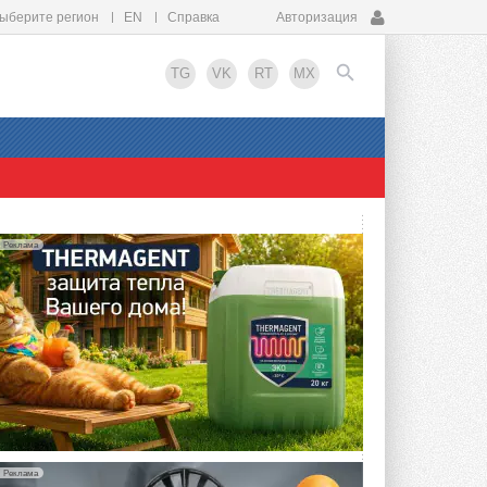
ыберите регион
EN
Справка
Авторизация
TG
VK
RT
MX
EN
Реклама
упить?
Реклама