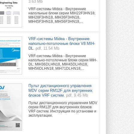
3.63 Mb
VRF-системы Midea - Внутренние
напольные блоки серии MIH22F3HN18,
MIH28F3HN18, MIH36F3HN18,
MIH45F3HN18, MIH56F3HN18,...
VRF-системы Midea - Внутренние
напольно-потолочные блоки V8 MIH-
DL.
pdf, 11.54 Mb
VRF-системы Midea - Внутренние
напольно-потолочные блоки серии MIH-
DL: MIH36DLHN18, MIH45DLHN18,
MIH56DLHN18, MIH71DLHN18,...
Пульт дистанционного управления
MDV серии RM12F для внутренних
блоков VRF систем.
pdf, 9.45 Mb
Пульт дистанционного управления MDV
серии RM12F для внутренних блоков
VRF систем. Инструкция по установке и
эксплуатации.