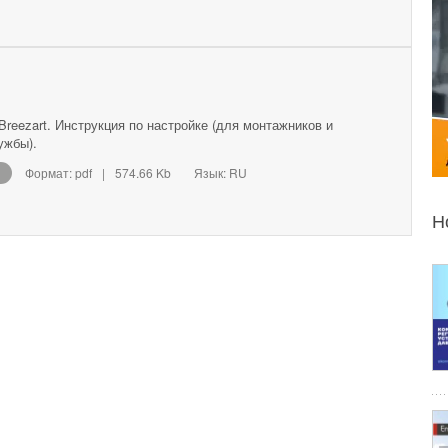
reezart. Инструкция по настройке (для монтажников и
ужбы).
Формат: pdf
|
574.66 Kb
Язык: RU
Н