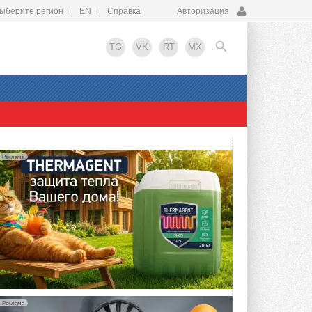
ыберите регион
EN
Справка
Авторизация
TG
VK
RT
MX
EN
Реклама
Реклама