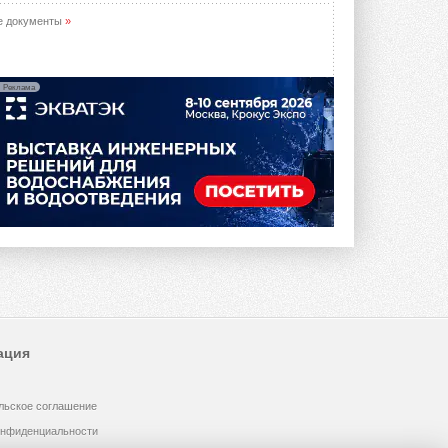
е документы
»
Реклама
ация
льское соглашение
онфиденциальности