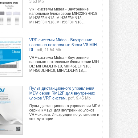
3.63 Mb
VRF-системы Midea - Внутренние
напольные блоки серии MIH22F3HN18,
MIH28F3HN18, MIH36F3HN18,
MIH45F3HN18, MIH56F3HN18,...
VRF-системы Midea - Внутренние
напольно-потолочные блоки V8 MIH-
DL.
pdf, 11.54 Mb
VRF-системы Midea - Внутренние
напольно-потолочные блоки серии MIH-
DL: MIH36DLHN18, MIH45DLHN18,
MIH56DLHN18, MIH71DLHN18,...
Пульт дистанционного управления
MDV серии RM12F для внутренних
блоков VRF систем.
pdf, 9.45 Mb
Пульт дистанционного управления MDV
серии RM12F для внутренних блоков
VRF систем. Инструкция по установке и
эксплуатации.