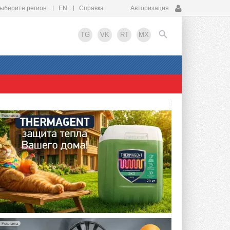
ыберите регион
EN
Справка
Авторизация
TG
VK
RT
MX
EN
Реклама
Реклама