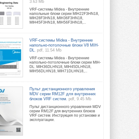
3.63 Mb
VRF-системы Midea - Внутренние
напольные блоки серии MIH22F3HN18,
MIH28F3HN18, MIH36F3HN18,
MIH45F3HN18, MIH56F3HN18,...
VRF-системы Midea - Внутренние
напольно-потолочные блоки V8 MIH-
DL.
pdf, 11.54 Mb
VRF-системы Midea - Внутренние
напольно-потолочные блоки серии MIH-
DL: MIH36DLHN18, MIH45DLHN18,
MIH56DLHN18, MIH71DLHN18,...
Пульт дистанционного управления
MDV серии RM12F для внутренних
блоков VRF систем.
pdf, 9.45 Mb
Пульт дистанционного управления MDV
серии RM12F для внутренних блоков
VRF систем. Инструкция по установке и
эксплуатации.