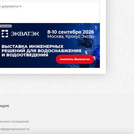
е документы
»
Реклама
ация
льское соглашение
онфиденциальности