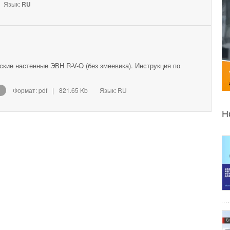
Язык:
RU
кие настенные ЭВН R-V-O (без змеевика). Инструкция по
Формат: pdf
|
821.65 Kb
Язык: RU
Н