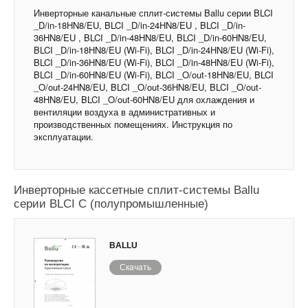
Инверторные канальные сплит-системы Ballu серии BLCI
_D/in-18HN8/EU, BLCI _D/in-24HN8/EU , BLCI _D/in-
36HN8/EU , BLCI _D/in-48HN8/EU, BLCI _D/in-60HN8/EU,
BLCI _D/in-18HN8/EU (Wi-Fi), BLCI _D/in-24HN8/EU (Wi-Fi),
BLCI _D/in-36HN8/EU (Wi-Fi), BLCI _D/in-48HN8/EU (Wi-Fi),
BLCI _D/in-60HN8/EU (Wi-Fi), BLCI _O/out-18HN8/EU, BLCI
_O/out-24HN8/EU, BLCI _O/out-36HN8/EU, BLCI _O/out-
48HN8/EU, BLCI _O/out-60HN8/EU для охлаждения и
вентиляции воздуха в административных и
производственных помещениях. Инструкция по
эксплуатации.
Инверторные кассетные сплит-системы Ballu
серии BLCI C (полупромышленные)
BALLU
Скачать