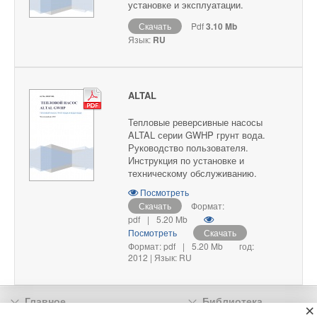
установке и эксплуатации.
Скачать
Pdf
3.10 Mb
Язык:
RU
ALTAL
Тепловые реверсивные насосы
ALTAL серии GWHP грунт вода.
Руководство пользователя.
Инструкция по установке и
техническому обслуживанию.
Посмотреть
Скачать
Формат:
pdf
|
5.20 Mb
Посмотреть
Скачать
Формат: pdf
|
5.20 Mb
год:
2012 | Язык: RU
Главное
Библиотека
×