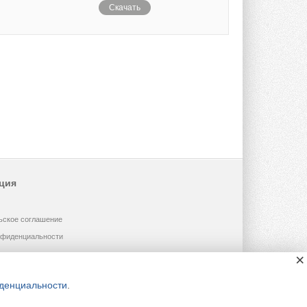
Скачать
ция
ьское соглашение
нфиденциальности
×
денциальности
.