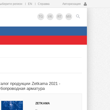
ыберите регион
EN
Справка
Авторизация
TG
VK
RT
MX
EN
талог продукции Zetkama 2021 -
убопроводная арматура
ZETKAMA