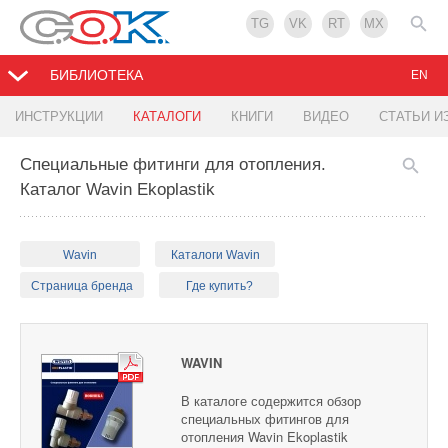
TG
VK
RT
MX
БИБЛИОТЕКА
EN
ИНСТРУКЦИИ
КАТАЛОГИ
КНИГИ
ВИДЕО
СТАТЬИ И
Специальные фитинги для отопления.
Каталог Wavin Ekoplastik
Wavin
Каталоги Wavin
Страница бренда
Где купить?
WAVIN
В каталоге содержится обзор
специальных фитингов для
отопления Wavin Ekoplastik