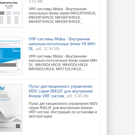
3.63 Mb
VRF-системы Midea - Внутренние
напольные блоки серии MIH22F3HN18,
MIH28F3HN18, MIH36F3HN18,
MIH45F3HN18, MIH56F3HN18,...
VRF-системы Midea - Внутренние
напольно-потолочные блоки V8 MIH-
DL.
pdf, 11.54 Mb
VRF-системы Midea - Внутренние
напольно-потолочные блоки серии MIH-
DL: MIH36DLHN18, MIH45DLHN18,
MIH56DLHN18, MIH71DLHN18,...
Пульт дистанционного управления
MDV серии RM12F для внутренних
блоков VRF систем.
pdf, 9.45 Mb
Пульт дистанционного управления MDV
серии RM12F для внутренних блоков
VRF систем. Инструкция по установке и
эксплуатации.