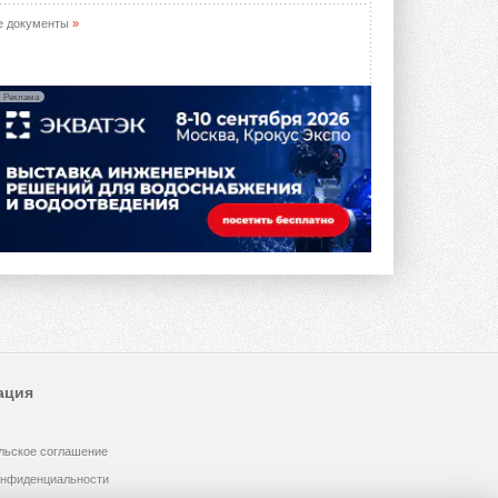
е документы
»
Реклама
ация
льское соглашение
онфиденциальности