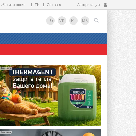
ыберите регион
EN
Справка
Авторизация
TG
VK
RT
MX
EN
Реклама
Реклама