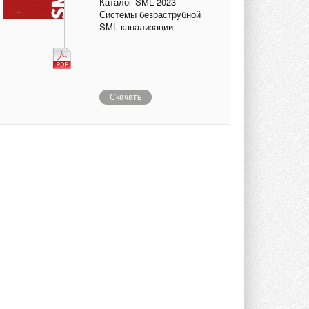
Каталог SML 2023 -
Системы безраструбной
SML канализации
Скачать