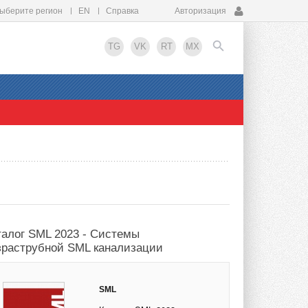
ыберите регион
EN
Справка
Авторизация
TG
VK
RT
MX
EN
талог SML 2023 - Системы
зраструбной SML канализации
SML