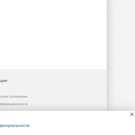
ция
ьское соглашение
нфиденциальности
×
денциальности
.