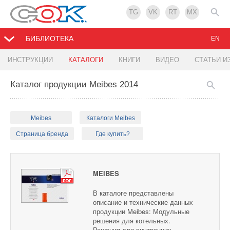
TG
VK
RT
MX
БИБЛИОТЕКА
EN
ИНСТРУКЦИИ
КАТАЛОГИ
КНИГИ
ВИДЕО
СТАТЬИ И
Каталог продукции Meibes 2014
Meibes
Каталоги Meibes
Страница бренда
Где купить?
MEIBES
В каталоге представлены
описание и технические данных
продукции Meibes: Модульные
решения для котельных.
Решения для внутренних