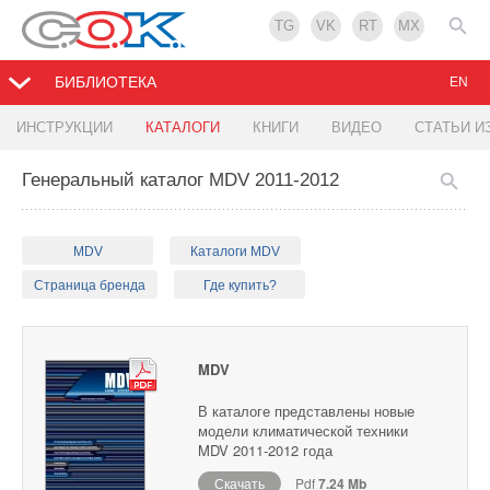
TG
VK
RT
MX
БИБЛИОТЕКА
EN
ИНСТРУКЦИИ
КАТАЛОГИ
КНИГИ
ВИДЕО
СТАТЬИ И
Генеральный каталог MDV 2011-2012
MDV
Каталоги MDV
Страница бренда
Где купить?
MDV
В каталоге представлены новые
модели климатической техники
MDV 2011-2012 года
Скачать
Pdf
7.24 Mb