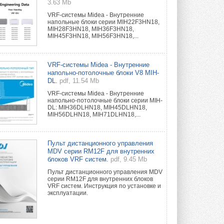
3.63 Mb
VRF-системы Midea - Внутренние
напольные блоки серии MIH22F3HN18,
MIH28F3HN18, MIH36F3HN18,
MIH45F3HN18, MIH56F3HN18,...
VRF-системы Midea - Внутренние
напольно-потолочные блоки V8 MIH-
DL.
pdf, 11.54 Mb
VRF-системы Midea - Внутренние
напольно-потолочные блоки серии MIH-
DL: MIH36DLHN18, MIH45DLHN18,
MIH56DLHN18, MIH71DLHN18,...
Пульт дистанционного управления
MDV серии RM12F для внутренних
блоков VRF систем.
pdf, 9.45 Mb
Пульт дистанционного управления MDV
серии RM12F для внутренних блоков
VRF систем. Инструкция по установке и
эксплуатации.