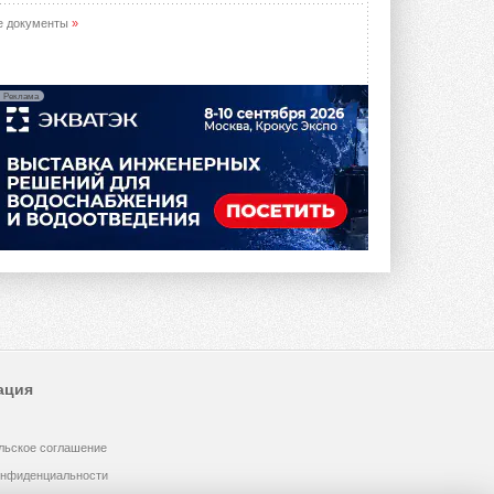
е документы
»
Реклама
ация
льское соглашение
онфиденциальности