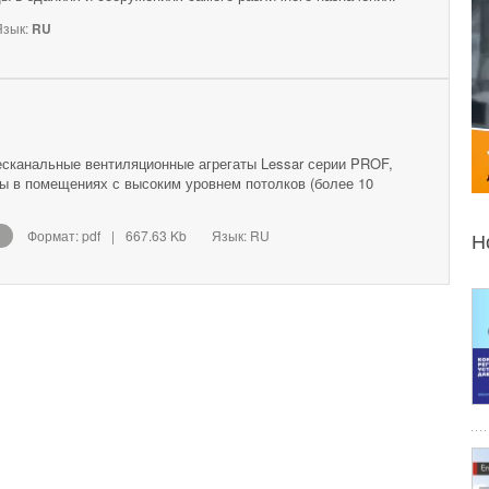
зык:
RU
есканальные вентиляционные агрегаты Lessar серии PROF,
ы в помещениях с высоким уровнем потолков (более 10
Формат: pdf
|
667.63 Kb
Язык: RU
Н