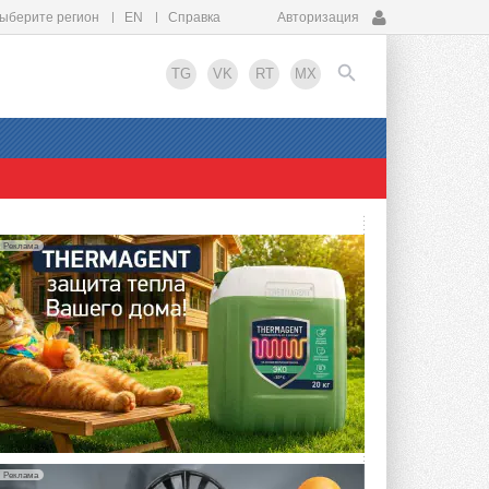
ыберите регион
EN
Справка
Авторизация
TG
VK
RT
MX
EN
Реклама
Реклама