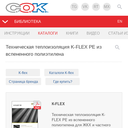
TG
VK
RT
MX
БИБЛИОТЕКА
EN
ИНСТРУКЦИИ
КАТАЛОГИ
КНИГИ
ВИДЕО
СТАТЬИ И
Техническая теплоизоляция K-FLEX PE из
вспененного полиэтилена
K-flex
Каталоги K-flex
Страница бренда
Где купить?
K-FLEX
Техническая теплоизоляция K-
FLEX PE из вспененного
полиэтилена для ЖКХ и частного