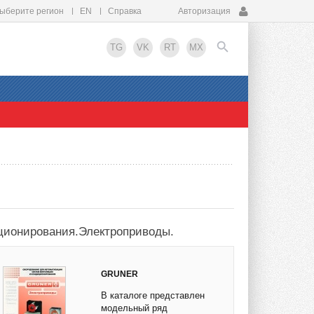
ыберите регион
EN
Справка
Авторизация
TG
VK
RT
MX
EN
ционирования.Электроприводы.
GRUNER
В каталоге представлен
модельный ряд