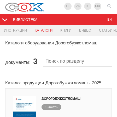
TG
VK
RT
MX
БИБЛИОТЕКА
EN
ИНСТРУКЦИИ
КАТАЛОГИ
КНИГИ
ВИДЕО
СТАТЬИ И
Каталоги оборудования Дорогобужкотломаш
3
Документы:
Каталог продукции Дорогобужкотломаш - 2025
ДОРОГОБУЖКОТЛОМАШ
Скачать