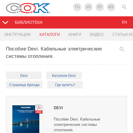
TG
VK
RT
MX
БИБЛИОТЕКА
EN
ИНСТРУКЦИИ
КАТАЛОГИ
КНИГИ
ВИДЕО
СТАТЬИ И
Пособие Devi. Кабельные электрические
системы отопления.
Devi
Каталоги Devi
Страница бренда
Где купить?
DEVI
Пособие Devi. Кабельные
электрические системы
отопления.