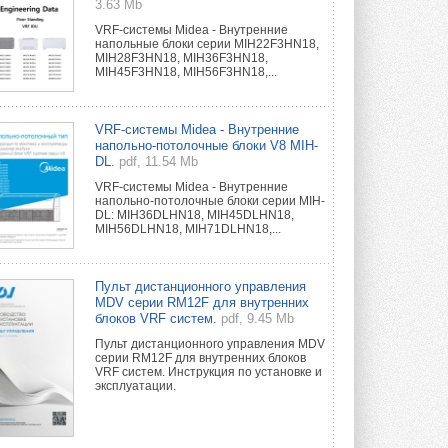
3.63 Mb
VRF-системы Midea - Внутренние
напольные блоки серии MIH22F3HN18,
MIH28F3HN18, MIH36F3HN18,
MIH45F3HN18, MIH56F3HN18,...
VRF-системы Midea - Внутренние
напольно-потолочные блоки V8 MIH-
DL.
pdf, 11.54 Mb
VRF-системы Midea - Внутренние
напольно-потолочные блоки серии MIH-
DL: MIH36DLHN18, MIH45DLHN18,
MIH56DLHN18, MIH71DLHN18,...
Пульт дистанционного управления
MDV серии RM12F для внутренних
блоков VRF систем.
pdf, 9.45 Mb
Пульт дистанционного управления MDV
серии RM12F для внутренних блоков
VRF систем. Инструкция по установке и
эксплуатации.