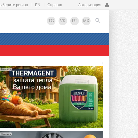
ыберите регион
EN
Справка
Авторизация
TG
VK
RT
MX
EN
Реклама
Реклама