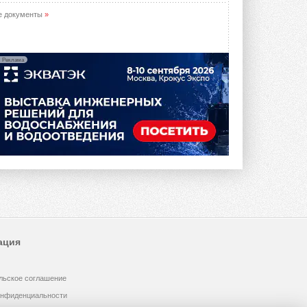
е документы
»
Реклама
ация
льское соглашение
онфиденциальности