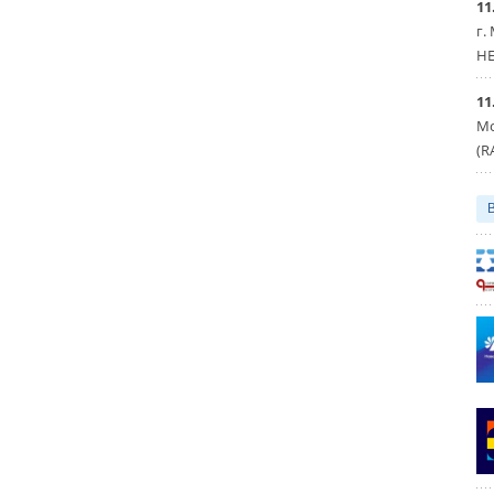
11
г.
HE
11
Мо
(R