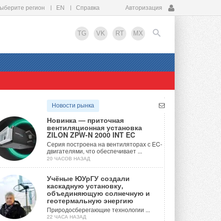
ыберите регион
EN
Справка
Авторизация
TG
VK
RT
MX
EN
Новости рынка
Новинка — приточная
вентиляционная установка
ZILON ZPW-N 2000 INT EC
Серия построена на вентиляторах с EC-
двигателями, что обеспечивает ...
20 ЧАСОВ НАЗАД
Учёные ЮУрГУ создали
каскадную установку,
объединяющую солнечную и
геотермальную энергию
Природосберегающие технологии ...
22 ЧАСА НАЗАД