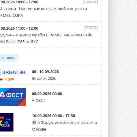
.08.2026 10:00 - 17:00
производительностью от 22,4 до 56 кВт.
Семинар
Суммарная длина трубопроводов ...
 Мытищи - Настенные котлы малой мощности
3 АВГУСТА 2026
RMES, COPA
«СиСофт Девелопмент» подвел
.08.2026 11:00 - 12:00
итоги конкурса студенческих
Вебинар
проектов «ТИМ-лидеры 2026»
дульные щитки Фрейм (FRAME) IP40 и Рам Бэйс
Новый сезон конкурса «ТИМ-лидеры»
AM Base) IP65 от ДКС
стартует уже в сентябре 2026 года ...
3 АВГУСТА 2026
Выставки
«Русклимат» укрепляет
партнёрство за Уралом
Президент Омского землячества в
08 - 10.09.2026
Москве Михаил Тимошенко посетил
ЭкваТэк 2026
Омск с трёхдневным рабочим визитом ...
31 ИЮЛЯ 2026
08.09.2026 00:00
Carrier модернизирует
А-ФЕСТ
флагманский чиллер AquaEdge
19XR
Чиллер получил новую версию,
10.09.2026 09:30 - 17:30
работающую на хладагенте R1234ze ...
31 ИЮЛЯ 2026
48-й Форум инженерных систем в
Москве
Mitsubishi расширяет