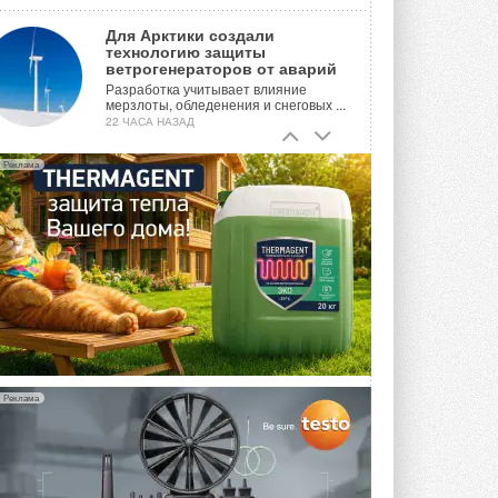
Для Арктики создали
технологию защиты
ветрогенераторов от аварий
Разработка учитывает влияние
мерзлоты, обледенения и снеговых ...
22 ЧАСА НАЗАД
Гибридный тепловой насос PV/T
Реклама
с одним общим испарителем
Исследователи предложили
конструкцию двухисточникового ...
ВЧЕРА
21-й ежегодный форум
«ЦОД-2026»
Мероприятие пройдет 2-3 сентября в
отеле Radisson Slavyanskaya. Форум
посетит более двух тысяч участников ...
ВЧЕРА
Реклама
Китайская Shenling представила
линейку тепловых насосов
«воздух-вода» на R290
Серия ThermaX R290 All-In-One
включает три модели ...