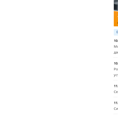
10
Мо
да
10
Ро
ус
11
Се
11
Си