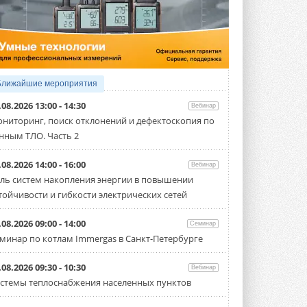
4 АВГУСТА 2026
Тепловые насосы в связке с
солнечной генерацией и
накопителем снижают
потребление на 60%
Исследователи из Италии установили ...
Ближайшие мероприятия
4 АВГУСТА 2026
.08.2026 13:00 - 14:30
Вебинар
«РУСКЛИМАТ Fest 2026» в Уфе
ниторинг, поиск отклонений и дефектоскопия по
собрал свыше 700 профи
нным ТЛО. Часть 2
климатической отрасли
Организатором выступил торгово-
производственный холдинг ...
.08.2026 14:00 - 16:00
Вебинар
3 АВГУСТА 2026
ль систем накопления энергии в повышении
тойчивости и гибкости электрических сетей
«Датарк» испытал модульный
ЦОД с плотностью 54 кВт на
стойку
.08.2026 09:00 - 14:00
Семинар
Испытания прошли на собственной
минар по котлам Immergas в Санкт-Петербурге
производственной площадке и были ...
3 АВГУСТА 2026
.08.2026 09:30 - 10:30
Вебинар
Samsung выпускает VRF-
стемы теплоснабжения населенных пунктов
систему DVM на R32
Линейка включает семь типоразмеров