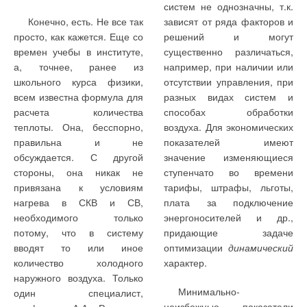
комбинированного
многих случаях,
газобаллонных установок
обеспечивает надежную,
систем не однозначны, т.к.
сооружения типа отстойник-
устанавливаются на уровне
емкостью 50 л). Первая
безопасную и экономичную
Конечно, есть. Не все так
зависят от ряда факторов и
фильтр выполнялась в
ПДК для водоемов
схема применяется при
эксплуатацию систем
просто, как кажется. Еще со
решений и могут
несколько этапов. В
рыбохозяйственной
газификации жилых
газоснабжения при
времен учебы в институте,
существенно различаться,
сентябре 2002 г. на
категории водопользования.
массивов с многоэтажной
использовании сжиженного
а, точнее, ранее из
например, при наличии или
Центральной станции
Обеспечение
застройкой. Вторая — при
газа с повышенным (до 50
школьного курса физики,
отсутствии управления, при
аэрации города Санкт-
соответствующей глубины
газификации жилых
%) содержанием бутана
всем известна формула для
разных видах систем и
Петербурга произведены
очистки сточных вод требует
массивов с одноэтажной
(табл. 1). Как видно из табл.
расчета количества
способах обработки
испытания фильтра с
применения новых
застройкой. Но
1, при использовании газа
теплоты. Она, бесспорно,
воздуха. Для экономических
плавающей загрузкой,
высокоэффективных
сложившаяся практика
на нужды
правильна и не
показателей имеют
разработанного нами, в
технологий и оборудования.
газификации населенных
пищеприготовления
обсуждается. С другой
значение изменяющиеся
задачи испытаний входил
Для очистки сточных вод до
пунктов одноэтажной
(пищеприготовления
стороны, она никак не
ступенчато во времени
выбор материала загрузки,
нормативных требований
застройки только на базе
горячего водоснабжения) в
привязана к условиям
тарифы, штрафы, льготы,
размера гранул, высоты
фирмой «Креал»
газобаллонных установок не
качестве базового варианта
нагрева в СКВ и СВ,
плата за подключение
слоя загрузки, скорости
разработаны и реализованы
отвечает современным
может быть принята
необходимого только
энергоносителей и др.,
фильтрования, отработка
в промышленном масштабе
техническим и социально-
децентрализованная
потому, что в систему
придающие задаче
режима промывки,
технические решения по
экономическим
система газоснабжения от
вводят то или иное
оптимизации
динамический
определение грязеемкости
реконструкции
требованиям к системам
индивидуального
количество холодного
характер.
и длительности
существующих очистных
инженерного оборудования.
подземного резервуара
наружного воздуха. Только
фильтроцикла.
сооружений.
Минимально-
объемом 1,3 м
3
, а в
один специалист,
Низкая
неизбежные показатели