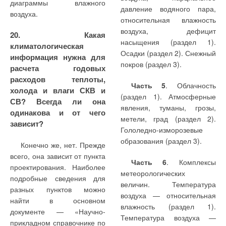
диаграммы влажного
баллонах или
давление водяного пара,
(З
), автомобильному
воздуха.
бГНС
Нормативная
взвешенных веществ —
автоцистерной), дорожных
относительная влажность
транспорту (З
) и
ба.т
очистка сточных
более 35 мг/л;
условий и других
воздуха, дефицит
внутриквартирным
20. Какая
вод от взвешенных
обстоятельств; l —
насыщения (раздел 1).
газобаллонным установкам
климатологическая
веществ требует их
• свыше 70 % при
удаленность населенного
Осадки (раздел 2). Снежный
(З
):
информация нужна для
б.у
доочистки на
входной концентрации
пункта от ГНС по
покров (раздел 3).
расчета годовых
фильтрах с
взвешенных веществ — от
автомобильным дорогам,
расходов теплоты,
зернистой загрузкой
20 до 35 мг/л.
Часть 5
. Облачность
км. Преобразуем (1) и (2) с
холода и влаги СКВ и
(раздел 1). Атмосферные
учетом (3) и (4).
СВ? Всегда ли она
Водовоздушная
Указанная
явления, туманы, грозы,
одинакова и от чего
промывка загрузки фильтра
закономерность, наиболее
метели, град (раздел 2).
зависит?
(в течение 4 мин.)
вероятно, является
Гололедно-изморозевые
обеспечивает ее полную
следствием первоначально
образования (раздел 3).
Конечно же, нет. Прежде
регенерацию с
равномерного
всего, она зависит от пункта
восстановлением
распределения взвеси по
В результате получим:
продукта l
, при котором
Часть 6
. Комплексы
кр
проектирования. Наиболее
первоначальных потерь
высоте загрузки фильтра
затраты в резервуарные и
метеорологических
подробные сведения для
напора воды при
(без изменения потерь
баллонные системы
величин. Температура
разных пунктов можно
фильтровании. Были
напора) с последующим
газоснабжения одинаковы,
воздуха — относительная
найти в основном
отработаны режимы
концентрированием
находятся из равенства З
=
влажность (раздел 1).
р
документе — «Научно-
промывки с приведением
взвешенных веществ
З
. Приравнивая (5) и (6), и
Температура воздуха —
б
прикладном справочнике по
Численный анализ