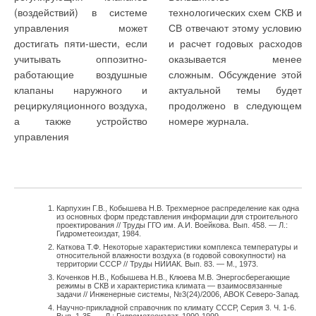
(воздействий) в системе
технологических схем СКВ и
управления может
СВ отвечают этому условию
достигать пяти-шести, если
и расчет годовых расходов
учитывать оппозитно-
оказывается менее
работающие воздушные
сложным. Обсуждение этой
клапаны наружного и
актуальной темы будет
рециркуляционного воздуха,
продолжено в следующем
а также устройство
номере журнала.
управления
Карпухин Г.В., Кобышева Н.В. Трехмерное распределение как одна
из основных форм представления информации для строительного
проектирования // Труды ГГО им. А.И. Воейкова. Вып. 458. — Л.:
Гидрометеоиздат, 1984.
Каткова Т.Ф. Некоторые характеристики комплекса температуры и
относительной влажности воздуха (в годовой совокупности) на
территории СССР // Труды НИИАК. Вып. 83. — М., 1973.
Коченков Н.В., Кобышева Н.В., Клюева М.В. Энергосберегающие
режимы в СКВ и характеристика климата — взаимосвязанные
задачи // Инженерные системы, №3(24)/2006, АВОК Северо-Запад.
Научно-прикладной справочник по климату СССР, Серия 3. Ч. 1-6.