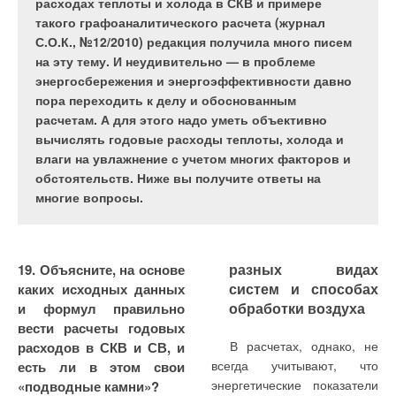
индивидуальных баллонных и резервуарных
расходах теплоты и холода в СКВ и примере
рационального использования ресурсов. Статья 3
установок. Приводится обоснование схемно-
такого графоаналитического расчета (журнал
Федерального закона «Об охране окружающей
параметрических решений источников
С.О.К., №12/2010) редакция получила много писем
среды» подчеркивает, что«…охрана,
газоснабжения, даются рекомендации по выбору
на эту тему. И неудивительно — в проблеме
воспроизводство и рациональное использование
рациональной области применения баллонных и
энергосбережения и энергоэффективности давно
природных ресурсов является необходимым
резервуарных установок сжиженного газа для
пора переходить к делу и обоснованным
условием обеспечения благоприятной
газоснабжения индивидуальных жилых зданий
расчетам. А для этого надо уметь объективно
окружающей среды и экологической
усадебного (коттеджного) типа.
вычислять годовые расходы теплоты, холода и
безопасности…».
влаги на увлажнение с учетом многих факторов и
обстоятельств. Ниже вы получите ответы на
многие вопросы.
В современной практике
резервуарных установок на
Экологические
сооружении типа отстойник-
снабжение потребителей
базе подземных
нормативы, действующие
фильтр. Такое техническое
сжиженным газом
вертикальных резервуаров с
на территории Российской
решение разработано,
реализуется в двух
естественной
разных видах
19. Объясните, на основе
Федерации, диктуют очень
запатентовано и успешно
вариантах:
регазификацией
систем и способах
каких исходных данных
жесткие требования к
реализовано в
централизованно (на базе
сжиженного газа [1].
обработки воздуха
и формул правильно
качеству сбрасываемых в
промышленном масштабе
групповых резервуарных
Предложенный типоряд
вести расчеты годовых
водоемы сточных вод [1].
нашей фирмой.
установок) и
максимально учитывает
В расчетах, однако, не
расходов в СКВ и СВ, и
Допустимые концентрации
децентрализовано (на базе
конкретные особенности
всегда учитывают, что
есть ли в этом свои
Разработка
загрязняющих веществ, во
индивидуальных
объектов газоснабжения и
энергетические показатели
«подводные камни»?