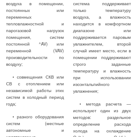
воздуха в помещении,
система поддерживает
постоянных или
только температуру
Ваш E-mail *
переменных
воздуха, а влажность
тепловлажностной и
находится в комфортном
парогазовой нагрузок
диапазоне или
помещения, систем
поддерживается паровым
Текст комментария
постоянной ^AV) или
увлажнителем, второй
переменной (VAV)
случай имеет место, если в
производительности по
помещении поддерживают
воздуху;
строго заданные
температуру и влажность
• совмещения СКВ или
при использовании
СВ с отоплением или
изоэнтальпийного
независимой работы этих
увлажнения;
систем в холодный период
года;
• метода расчета —
используют один из двух
• разного оборудования
методов: раздельное
систем (местные
определение расхода
автономные и
холода на охлаждение
неавтономные,