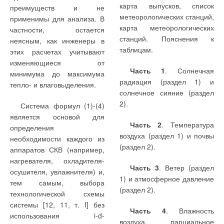
взвешенных веществ,
ила, имеет нелинейный
несбалансированные
карта выпусков, список
преимуществ и не
задержанных загрузкой
характер, что типично для
составляющие затрат.
метеорологических станций,
применимы для анализа. В
фильтра, использовались
фильтрования через
Удельные затраты в
карта метеорологических
частности, остается
данные аккредитованной
зернистую загрузку
резервуарные системы
станций. Пояснения к
неясным, как инженеры в
лаборатории по
суспензии. Вместе с тем,
где А — стоимостной
газоснабжения (З
, руб/т),
таблицам.
этих расчетах учитывают
р
содержанию взвешенных
особенностью испытанной
параметр, (руб⋅т
0,8
)/год
1,8
; N
включают: затраты по ГНС
изменяющиеся от
веществ в биоочищенной
загрузки является
— мощность станции, т/год.
Часть 1
. Солнечная
(З
), автомобильному
минимума до максимума
рГНС
сточной воде (выход
сохранение потерь напора
Аналогичные затраты по
радиация (раздел 1) и
транспорту (З
),
тепло- и влаговыделения.
ра.т
вторичных отстойников) и
на постоянном
автомобильному транспорту
солнечное сияние (раздел
резервуарным установкам
концентрации возвратного
(минимальном) уровне
определяются так:
2).
(З
), наружным и
Система формул (1)-(4)
р.у
ила на второй очереди
вплоть до содержания
внутридомовым
является основой для
очистных сооружений.
задержанных взвешенных
Часть 2
. Температура
газопроводам (З
):
определения
н.в.г
Полученные результаты
веществ 2 кг/м
3
нас. об.
воздуха (раздел 1) и почвы
необходимости каждого из
приведены в табл. 1-2.
загр. с последующим
(раздел 2).
аппаратов СКВ (например,
резким возрастанием
нагревателя, охладителя-
где а и b — стоимостные
Безнапорный режим
потерь напора по
Часть 3
. Ветер (раздел
осушителя, увлажнителя) и,
параметры [руб/т и
фильтрования (потери
линейному закону.
1) и атмосферное давление
тем самым, выбора
руб/(т⋅км)], численные
напора ΔН
< 0,4 м вод. ст.)
(раздел 2).
Аналогичные затраты в
ф
технологической схемы
значения которых зависят
устойчиво сохраняется до
баллонные системы
системы [12, 11, т. I] без
от способа доставки
Часть 4
. Влажность
газоснабжения (З
, руб/т)
использования i-d-
б
сжиженного газа (в
воздуха, парциальное
включают: затраты по ГНС