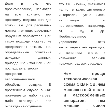
Дело в том, что
это т.н. «зоны», указывают
проектирование, несмотря
на то, в каких двумерных
на всю критику, по-
интервалах нужно иметь
прежнему ведется «на две
информацию о
точки», т.е. для расчетных
повторяемости, например,
летних и зимних расчетных
Δi
– Δ
и др.
н
d
наружных параметров. При
Необоснованное
таком подходе инженер не
упрощение этих
представляет режимы, т.е.
закономерностей приводит,
определенные сочетания
в конечном счете, к
исходных данных,
искажению величин
приводящие к той или иной
искомых годовых расходов.
последовательности
Чем проще
процессов
технологическая
тепловлажностной
схема СКВ и СВ, чем
обработки воздуха. В
меньше в ней тепло-
простейшем случае в СКВ
и массообменных
применяется либо нагрев,
аппаратов, тем
либо охлаждение, или
меньше число
охлаждение-осушение