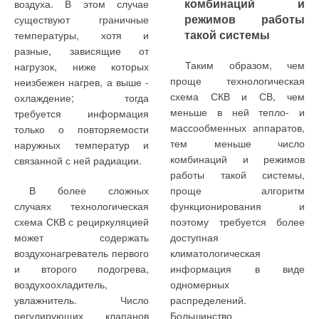
комбинаций и
воздуха. В этом случае
режимов работы
существуют граничные
такой системы
температуры, хотя и
разные, зависящие от
Таким образом, чем
нагрузок, ниже которых
проще технологическая
неизбежен нагрев, а выше -
схема СКВ и СВ, чем
охлаждение; тогда
меньше в ней тепло- и
требуется информация
массообменных аппаратов,
только о повторяемости
тем меньше число
наружных температур и
комбинаций и режимов
связанной с ней радиации.
работы такой системы,
В более сложных
проще алгоритм
случаях технологическая
функционирования и
схема СКВ с рециркуляцией
поэтому требуется более
может содержать
доступная
воздухонагреватель первого
климатологическая
и второго подогрева,
информация в виде
воздухоохладитель,
одномерных
увлажнитель. Число
распределений.
регулирующих клапанов
Большинство