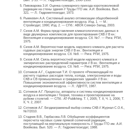
Вып. 1-35. — Л.: Гидрометеоиздат, 1990-1999.
Пивоварова З.И. Оценка суммарного прихода коротковолновой
радиации на стены здания // Труды ГГО им. А.И. Воейкова. Вып.
321. — Л.: Гидрометеоиздат, 1973.
Рымкевич А.А. Системный анализ оптимизации общеобменной
вентиляции и кондиционирования воздуха. Изд. 1. — М.:
Стройиздат, 1990; Изд. 2. — СПб.: АВОК Северо-Запад, 2003.
Сизов А.М. Форма представления климатологических данных в
виде двумерных комплексов для проектирования СКВ // В кн.:
Вентиляция и кондиционирование воздуха. Сб. №7. — Рига: РПИ,
1975.
Сизов А.М. Вероятностная модель наружного климата для расчета
годовых расходов энергии СКВ // В кн.: Вентиляция и
кондиционирование воздуха. Сб. №8. — Рига: РПИ, 1975.
Сизов А.М. Связь вероятностной модели наружного климата и
эмпирических распределений параметров // В кн.: Вентиляция и
кондиционирование воздуха. Сб. №8. — Рига: РПИ, 1975.
Сотников А.Г., Садовская Т.И. О проекте «Рекомендаций по
расчету годовых расходов тепла, холода, электроэнергии и воды
СКВ и СВ промышленных и гражданских зданий» // В кн.:
Повышение экономической эффективности систем вентиляции и
кондиционирования воздуха. — Л.: ЛДНТП, 1987.
Сотников А.Г. Процессы, аппараты и системы кондиционирования
воздуха и вентиляции / Теория, техника и проектирование на
рубеже столетий. — СПб.: AT-Publkhing. T. I, 2005; T. II, Ч. 1, 2006; T.
II, Ч. 2, 2007.
Сотников А.Г. Бездиаграммный выбор схемы СКВ // Журнал С.О.К.,
№7/2010.
Стадник В.В., Гирбасова Л.В. Обобщение коэффициентов
пересчета часовых сумм прямой солнечной радиации,
поступающей на вертикальную поверхность // Труды ГГО им. А.И.
Воейкова. Вып. 520. — Л.: Гидрометеоиздат, 1988.