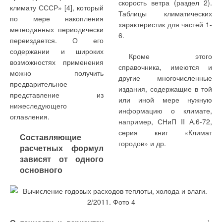
загрузки в псевдоожиженное
преимущественно в нижнем
решая полученное
скорость ветра (раздел 2).
климату СССР» [4], который
приведенных зависимостей
состояние с помощью
слое загрузки (наблюдали
уравнение, имеем:
Таблицы климатических
по мере накопления
(5) и (6), показывает что
газлифтных потоков. На
визуально через смотровое
характеристик для частей 1-
метеоданных периодически
имеет место следующее
этой основе разработана
окно фильтра), что
6.
переиздается. О его
технология промывки
сопровождалось
содержании и широких
фильтра осветленной водой
возрастанием потерь
Кроме этого
возможностях применения
непосредственно в
напора.
справочника, имеются и
можно получить
Таким образом, можно
проточной зоне отстойника.
другие многочисленные
предварительное
сделать вывод, что при l < l
Эффект очистки от
издания, содержащие в той
кр
представление из
Следовательно, при
населенный пункт
По результатам
взвешенных веществ
или иной мере нужную
нижеследующего
небольшой удаленности
целесообразно
испытаний была
(хлопьев активного ила)
информацию о климате,
оглавления.
потребителя от
газифицировать от
разработана конструкция
сохранялся на высоком
например, СНиП II А.6-72,
газонаполнительной
баллонных установок, а при
отстойника-фильтра, и в
уровне в течение всех
серия книг «Климат
Составляющие
станции имеет место
l > l
октябре 2002 г.
— от резервуарных
фильтроциклов во всем
городов» и др.
кр
расчетных формул
отношение З
> З
и
установок.
произведена реконструкция
рабочем диапазоне
р
б
зависят от одного
наоборот. Критическое
вторичного отстойника №2
скорости фильтрования и
основного
расстояние доставки
на ОАО
составил (табл. 2):
«Соликамскбумпром».
• свыше 80 % при
входной концентрации