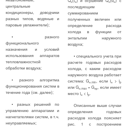
Q
(t
) и осушение Q
(d
) с
х
н
х
н
центральные
последующим
кондиционеры, доводчики
суммированием
разных типов, водяные и
полученных величин или
паровые увлажнители);
определение расхода
холода в функции от
• разного
энтальпии наружного
функционального
воздуха;
назначения и условий
использования аппаратов
• специального учета при
тепловлажностной
расчете годовых расходов
обработки воздуха;
холода, с каким расходом
наружного воздуха работает
• разного алгоритма
система: G
, если i
> i
н.min
н
p
функционирования систем в
или G
= G
, если имеет
н.max
пр
течение года (см. далее);
место i
< i
.
н
p
• разных решений по
Описанные выше случаи
управлению аппаратами и
определения годовых
нагнетателями систем, в т.ч.
расходов холода поясняет
неуправляемых;
рис. 1 с построением