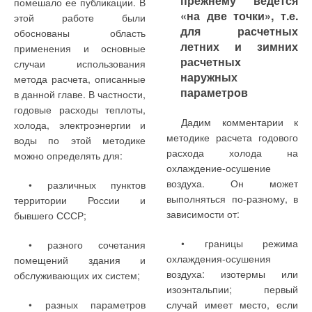
прежнему ведется
помешало ее публикации. В
ЖУРНАЛ СОК ДЕКАБРЬ 2015
«на две точки», т.е.
→
этой работе были
Очистные сооружения: современные технологии и
Ваше имя *
для расчетных
оборудование
обоснованы область
ЖУРНАЛ СОК АВГУСТ 2015
летних и зимних
применения и основные
→
Использование аэротенков в режиме продлённой
расчетных
аэрации для повышения эффективности очистки
случаи использования
Ваш E-mail *
сточных вод
наружных
метода расчета, описанные
ЖУРНАЛ СОК МАРТ 2015
параметров
в данной главе. В частности,
годовые расходы теплоты,
Текст комментария
Дадим комментарии к
холода, электроэнергии и
методике расчета годового
воды по этой методике
расхода холода на
можно определять для:
охлаждение-осушение
Уведомления отключены
воздуха. Он может
• различных пунктов
Комментарии
выполняться по-разному, в
территории России и
зависимости от:
бывшего СССР;
В этой теме еще нет комментариев
• границы режима
• разного сочетания
охлаждения-осушения
помещений здания и
воздуха: изотермы или
Добавить комментарий
обслуживающих их систем;
изоэнтальпии; первый
Ваше имя *
• разных параметров
случай имеет место, если