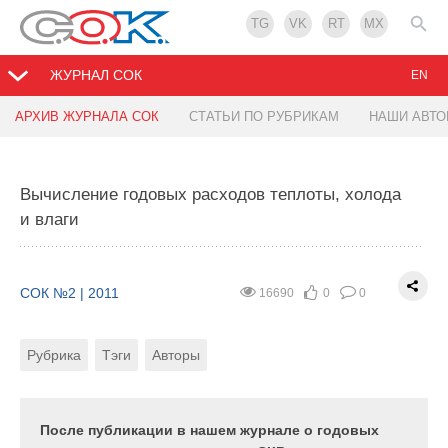
TG
VK
RT
MX
ЖУРНАЛ СОК
EN
АРХИВ ЖУРНАЛА СОК
СТАТЬИ ПО РУБРИКАМ
НАШИ АВТ
Децентрализованное снабжение сжиженным
Доочистка сточных вод
газом
Вычисление годовых расходов теплоты, холода
СОК №2 | 2011
19433
0
0
и влаги
СОК №2 | 2011
15268
0
0
Рубрика
Тэги
Автор
Рубрика
Тэги
Авторы
СОК №2 | 2011
16690
0
0
Проблема охраны окружающей среды от
загрязнений является одной из важнейших
Рубрика
Тэги
Авторы
В статье излагаются результаты технико-
экологических и социальных задач, решение
экономических исследований
которой в первую очередь направлено на охрану
децентрализованных систем снабжения
здоровья нынешнего и будущих поколений, а
потребителей сжиженным газом от
После публикации в нашем журнале о годовых
также на обеспечение воспроизводства и