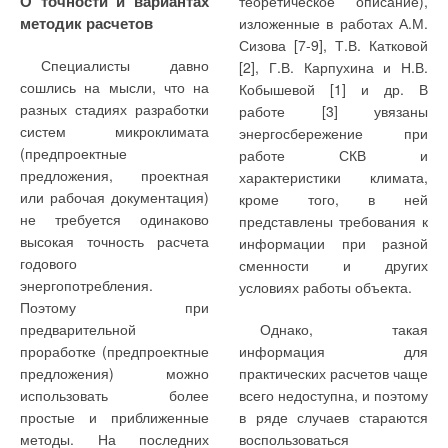
О точности и вариантах
теоретическое описание),
В целях практической
3.
Тип автомобильных
методик расчетов
изложенные в работах А.М.
реализации данной
дорог: 50 % дорог с
Сизова [7-9], Т.В. Катковой
предложенной экономико-
твердым покрытием, 30 %
Специалисты давно
[2], Г.В. Карпухина и Н.В.
математической модели (1)-
— с покрытием переходного
В отличии от установок,
усреднения расхода воды
сошлись на мысли, что на
Кобышевой [1] и др. В
(8) обоснования
типа, 20 % — грунтовые
разработанных ЦНИИЭП
через нее;
разных стадиях разработки
работе [3] увязаны
рациональной области
дороги.
«Установка по доочистке
систем микроклимата
энергосбережение при
применения
• увеличивается
сточных вод на песчаных
(предпроектные
работе СКВ и
4.
Мощность
децентрализованных
эффективность
фильтрах» [2], фильтр с
предложения, проектная
характеристики климата,
газонаполнительной
систем снабжения
фильтрационной доочистки
плавающей загрузкой,
или рабочая документация)
кроме того, в ней
станции N = 12 тыс. т/год.
сжиженным газом были
осветленной воды за счет
работающий в режиме
не требуется одинаково
представлены требования к
проведены
предотвращения
безнапорного
По имеющейся
высокая точность расчета
информации при разной
соответствующие расчеты.
измельчения агрегативно
фильтрования, размещен
методике можно
годового
сменности и других
неустойчивых взвесей и
непосредственно в
точно указать, в
энергопотребления.
Низкая
условиях работы объекта.
эмульсий, которое
проточной зоне вторичного
каких случаях
Поэтому при
паропроизводительность
происходит при
отстойника. Испытания
населенный пункт
предварительной
Однако, такая
газобаллонных
транспортировке
показали, что такое
целесообразно
проработке (предпроектные
информация для
установок
осветленной воды из
решение дает
газифицировать от
предложения) можно
практических расчетов чаще
исключает
сооружения осветления в
дополнительный
баллонных, а в
использовать более
всего недоступна, и поэтому
применение
фильтр при очистке на
положительный эффект (в
каких — от
простые и приближенные
в ряде случаев стараются
газообразного
раздельных сооружениях;
сравнении с очисткой
резервуарных
методы. На последних
воспользоваться
топлива на нужды