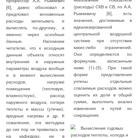
качестве альтернативы —
профессор А.А. Рымкевич
В процессе испытаний
Нормативная очистка
паропроизводительность
(расходы) СКВ и СВ, по А.А.
баллонная система
[6], давно обосновал и
на фильтр подавалась
сточных вод от взвешенных
газобаллонных установок в
Рымкевичу [6], есть
газоснабжения от
предложил мгновенные
биоочищенная сточная
веществ требует их
сочетании с небольшим
значения, достижимые в
индивидуальной
расходы записывать и
вода из лотка осветленной
доочистки на фильтрах с
запасом газа у потребителя
идеализированной
газобаллонной установки
вычислять по-другому, а
воды вторичного отстойника
зернистой загрузкой. Для
исключает применение
центральной воздушной
емкостью 50 л,
именно через
исходные
второй очереди очистных
стоков, прошедших
газообразного топлива на
системе при отсутствии
размещенной в кухне.
данные
. Напомним
сооружений. Для
биологическую очистку,
нужды отопления и
каких-либо ограничений.
читателю, что к исходным
повышения концентрации
хорошие результаты дает
обуславливает
Применение
Они определяются по
данным объекта относят
взвешенных веществ к
применение фильтров с
использование на эти цели
газобаллонных установок по
формулам, записанным
внутренние и наружные
поступающим на
плавающей загрузкой
твердого топлива (уголь,
сравнению с
ниже (1)-(5). При такой
параметры воздуха вообще
фильтрование стокам
(ФПЗ). В сравнении с
дрова). Указанное
резервуарными снижает
форме представления
и в момент вычисления
периодически добавляли
песчаными фильтрами, ФПЗ
обстоятельство негативно
капитальные вложения в
учтены отдельные
расходов, нагрузки
активный ил из канала
устойчиво работают в
сказывается на санитарно-
сооружения систем
слагаемые расходов, можно
помещения (тепловую,
активного ила вторичных
условиях значительных
гигиенических условиях
газоснабжения. Вместе с
оценить их доли в общей
влажностную), расход
отстойников второй
колебаний концентрации
жизни населения, ухудшает
тем, увеличиваются
сумме, выполнить анализ
наружного воздуха, потери
очереди.
взвешенных веществ в
экологию населенных
транспортные расходы по
изменения и путей их
теплоты и массы (утечки),
поступающей на
пунктов, снижает общий
доставке газа потребителям
сокращения.
вредные нагревы и др. К
Измерение расхода
фильтрование сточной
уровень и культуру
и затраты
сожалению, эта методика
сточной воды на входе и
воде.
инженерного сервиса.
газонаполнительной
до сих пор не привилась ни
выходе фильтра
Таким образом,
станции (ГНС) по его
на кафедрах, ни в