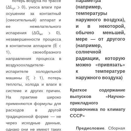
параметра
кафедрой
потерь воздуха по трассе
резервуарных установок
Федерации, диктуют
(согласно табл. 1).
(например,
«Теплогазоснабжение и
(ΔL
> 0), уноса влаги при
требует экономического
ут
очень жесткие
температуры
вентиляция» СГТУ
осушении за контактный
обоснования.
требования к
При скорости
наружного воздуха),
разработан оптимальный
(смесительный) аппарат и
качеству
фильтрования 10 м/ч
и в некоторой,
типоряд индивидуальных
ее нежелательного
сбрасываемых в
предельное накопление
обычно меньшей,
испарения (ΔG
> 0),
вл
водоемы сточных
взвешенных веществ в
мере — от другого
незавершенности процесса
вод
загрузке, отвечающее
(например,
в контактном аппарате (E <
потерям напора 0,35 – 0,4
солнечной
1), своеобразного
Определение
м вод. ст., составляет 3 кг/
Примем в качестве
Численные значения
радиации, которую
направления процесса в
концентрации взвешенных
м
3
нас. об. загр. (согласно
целевой функции задачи
составляющих затрат в
можно «привязать»
воздухоохладителе-
веществ в пробах,
опять же табл. 1).
удельные
уравнениях (1) и (2)
к температуре
испарителе холодильной
отбираемых на входе
дисконтированные затраты
полученные по результатам
наружного воздуха)
машины (ξ ≥ 1), потерь
Зависимость потерь
фильтра, выходе фильтра и
(на 1 т газа) по комплексу
проведенных исследований
теплоты, холода и влаги в
напора (времени
в потоке грязной промывной
«ГНС-потребитель».
и выраженные в устойчивой
Краткое содержание
системе и других причин.
фильтрования) в фильтре от
воды (ГПВ) производилось
Поскольку затраты в
валюте (USD) и
выпусков «Научно-
На практике широко
массы задержанных
стандартным методом в
газовые приборы
представлены в табл. 2. Как
прикладного
применяются формулы для
взвешенных веществ,
аккредитованной
потребителя по
видно из таблицы, удельные
справочника по климату
расходов в другой
содержащей хлопьевидные
лаборатории.
сравниваемым вариантам
затраты по ГНС
СССР»
традиционной форме — не
органические частицы, в
одинаковы, рассмотрим
определяются по формуле:
через исходные данные,
При расчете массы
частности хлопья активного
только
Предисловие
. Сборная
однако они не имеют таких