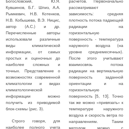
также газовые плиты и
Богословский, Ю.Я.
расчетов. Первоначально
приведены в табл. 3.
обеспечить норматив ПДС
проточные
Кувшинов, Б.Г. Шпиз, А.А.
рассматривают
Технико-экономический
по сбросу взвешенных
водонагреватели.
Рымкевич, Н.В. Котенков,
зависимость: средняя
анализ показал, что
веществ. Двухлетняя
Н.В. Кобышева, В.Э. Ницис,
плотность потока падающей
достижения аналогичного
эксплуатация отстойников-
автор (А.С.) и др.
радиации на
результата за счет
фильтров подтвердила
Перечисленные авторы
горизонтальную
строительства отдельной
высокую эффективность и
использовали различные
поверхность - температура
фильтровальной станции
надежность разработанной
виды климатической
наружного воздуха (на
потребовало бы в 5-10 раз
технологии.
информации, от самых
уровне среднемесячных).
1. Курицын Б.Н., Усачев А.П., Шамин О.Б. Оптимизация
больше капитальных
геометрических параметров резервуарных установок сжиженного
простых и оценочных до
После этого учитывают
газа // Совершенствование систем теплогазоснабжения и
В настоящее время
вложений и в 20 раз больше
вентиляции: Межвуз. науч. сб. — Саратов: СГТУ, 1994.
наиболее сложных и
взаимосвязь потока
разработанные конструкции
эксплуатационных затрат.
2. Курицын Б.Н., Иванова Е.В. Децентрализованные системы
точных. Представление о
радиации на вертикальную
снабжения газом на базе индивидуальных газобаллонных
отстойников-фильтров
установок // Научно-технические проблемы совершенствования и
возможностях современной
поверхность заданной
развития систем газоэнергоснабжения: Сб. науч. трудов. —
Нормативная
широко применяются ЗАО
Саратов: СГТУ, 2005
климатологии и видах
ориентации и на
очистка сточных
«Креал» и реализованы в
климатологической
горизонтальную
вод от взвешенных
серийно выпускаемых этой
информации можно
поверхность [5, 13]. Точно
Читайте по теме:
веществ требует их
фирмой модульных
получить из приводимой
так же можно «привязать» к
доочистки на
установках очистки сточных
блок-схемы (рис. 3).
температуре наружного
→
Социальная газификация: «Мособлгаз»
фильтрах с
вод типа БТФ.
догазифицировал 2805 населённых пунктов в МО за
воздуха и скорость ветра по
зернистой загрузкой
полтора года
Строго говоря, для
направлениям. Таким
ЖУРНАЛ СОК НОЯБРЬ 2022
→
наиболее полного учета
методом можно с
Счётчики нового поколения Smart GSM: простота и