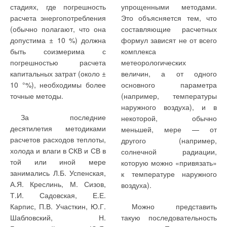
суспензии или эмульсии
установок
стадиях, где погрешность
упрощенными методами.
отопления
• сокращается общий
последовательно в
расчета энергопотребления
Это объясняется тем, что
объем очистного
раздельных сооружениях
Результаты расчетов
(обычно полагают, что она
составляющие расчетных
В расчетах
сооружения, количество
осветления и
представлены на графике
допустима ± 10 %) должна
формул зависят не от всего
использовались следующие
трубопроводов и запорно-
фильтрования), который
(рис. 1). Как видно из
быть соизмерима с
комплекса
исходные данные и
регулировочной арматуры
выражается в следующем:
графика, экономически
погрешностью расчета
метеорологических
предпосылки:
(существенно ниже
обоснованная область
капитальных затрат (около ±
величин, а от одного
затраты);
• увеличивается
1.
Источник
применения баллонных
10 °%), необходимы более
основного параметра
эффективность очистки от
децентрализованного
систем газоснабжения
точные методы.
(например, температуры
• упрощается схема
взвешенных и
газоснабжения:
ограничена удаленностью
наружного воздуха), и в
промывки фильтра (меньше
эмульгированных веществ в
За последние
индивидуальный подземный
населенных пунктов от ГНС
некоторой, обычно
длительность промывки и
сооружении осветления за
десятилетия методиками
резервуар сжиженного газа
на расстоянии до 125 км
меньшей, мере — от
затраты на автоматизацию);
счет повышения
расчетов расходов теплоты,
объемом V = 1,3 м
3
, а также
(газовые плиты) и до 50 км
другого (например,
коэффициента
холода и влаги в СКВ и СВ в
индивидуальная
(газовые плиты и
солнечной радиации,
• уменьшается объем
использования объема
той или иной мере
газобаллонная установка
водонагреватели). При
которую можно «привязать»
грязной промывной воды.
проточной зоны и
занимались Л.Б. Успенская,
установленным объемом V
большей удаленности
к температуре наружного
А.Я. Креслинь, М. Сизов,
= 50 л.
потребителей
воздуха).
Т.И. Садовская, Е.Е.
целесообразно
2.
Газовые оборудование
Карпис, П.В. Участкин, Ю.Г.
Можно представить
использовать резервуарные
квартир: газовые плиты, а
Шабловский, Н.
такую последовательность
системы газоснабжения.
Достигнутые показатели
позволила надежно