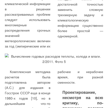
Реконструкция всех пяти
комфорт
климатической информации
достаточной точностью
ЖУРНАЛ СОК АПРЕЛЬ 2019
вторичных отстойников в
в решении
заменить сложную
→
От керосина к газу, или Как Россия опередила Европу на
отстойники-фильтры
30 лет
рассматриваемых проблем
трехмерную задачу и
ЖУРНАЛ СОК ИЮЛЬ 2018
следует использовать
климатологическую
→
К вопросу повышения безопасности и эффективности
многомерные
информацию существенно
работы газораспределительной станции
ЖУРНАЛ СОК МАРТ 2018
распределения срочных
более простой —
→
Тепловой режим помещений и энергосбережение на
значений
одномерной.
объектах транспортировки природного газа
ЖУРНАЛ СОК ФЕВРАЛЬ 2016
метеорологических величин
за год (эмпирические или их
СанПиН 2.1.5.980-00. Гигиенические требования к охране
поверхностных вод.
• Разумовский Э.С., Медриш ГЛ., Казарян В.А. Очистка и
обеззараживание сточных вод малых населенных пунктов. — М.:
Стройиздат, 1986.
Уведомления отключены
Комплексная методика
рабочее и нерабочее
Читайте по теме:
расчетов была
время, при разной
Комментарии
подготовлена автором
сменности.
→
Повышение эффективности коагулирования в процессах
(А.С.) для издания в
очистки сточных вод
В этой теме еще нет комментариев
ЖУРНАЛ СОК МАРТ 2021
Проектирование,
Госстрое СССР еще в конце
→
Специализированные ёмкости Huch для различных
несмотря на всю
1980-х годов [10], но в
сфер применения
критику, по-
ЖУРНАЛ СОК АПРЕЛЬ 2016
дальнейшем что-то
→
Добавить комментарий
Проблема нехватки пресной воды и пути её решения