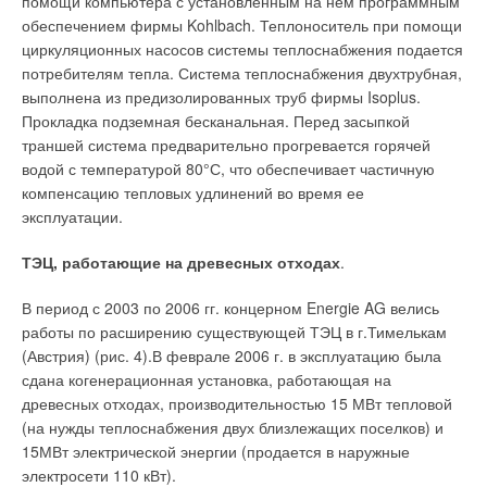
помощи компьютера с установленным на нем программным
ЖУРНАЛ СОК ДЕКАБРЬ 2008
→
обеспечением фирмы Kohlbach. Теплоноситель при помощи
Теплый пол системы Barbi
ЖУРНАЛ СОК МАЙ 2008
циркуляционных насосов системы теплоснабжения подается
→
Трубы системы Barbi — неотъемлемая часть
потребителям тепла. Система теплоснабжения двухтрубная,
современных инженерных систем
ЖУРНАЛ СОК АВГУСТ 2007
выполнена из предизолированных труб фирмы Isoplus.
→
Комплексная система трубопроводов Barbi — впервые
Прокладка подземная бесканальная. Перед засыпкой
на рынке отопления
ЖУРНАЛ СОК ЯНВАРЬ 2007
траншей система предварительно прогревается горячей
→
Обзор систем защиты от протечек 2026
водой с температурой 80°С, что обеспечивает частичную
ЖУРНАЛ СОК ИЮНЬ 2026
компенсацию тепловых удлинений во время ее
эксплуатации.
ТЭЦ, работающие на древесных отходах
.
В период с 2003 по 2006 гг. концерном Energie AG велись
Уведомления отключены
работы по расширению существующей ТЭЦ в г.Тимелькам
Комментарии
(Австрия) (рис. 4).В феврале 2006 г. в эксплуатацию была
сдана когенерационная установка, работающая на
древесных отходах, производительностью 15 МВт тепловой
В этой теме еще нет комментариев
(на нужды теплоснабжения двух близлежащих поселков) и
15МВт электрической энергии (продается в наружные
электросети 110 кВт).
Добавить комментарий