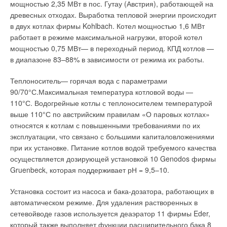
Evoh—многослойные трубы из сшитого полиэтилена с
мощностью 2,35 МВт в пос. Гутау (Австрия), работающей на
теплых стен «мокрым способом». Панели могут быть
антидиффузионным барьером;
древесных отходах. Выработка тепловой энергии происходит
смонтированы на деревянных или металлических
Универсальная система фитингов;
в двух котлах фирмы Kohlbach. Котел мощностью 1,6 МВт
конструкциях с помощью обычных крепежных изделий
Оборудование для напольного отопления
работает в режиме максимальной нагрузки, второй котел
(саморезов). Крепление панелей производится на несущих
(теплоизоляция, коллекторы, запорно-регулирующая
мощностью 0,75 МВт— в переходный период. КПД котлов —
конструкциях с шагом не более 31,2 см.
арматура и пр.);
в диапазоне 83–88% в зависимости от режима их работы.
Универсальный монтажный инструмент.
Панели устанавливаются гладкой стороной наружу, стыки
Теплоноситель— горячая вода с параметрами
2. Система пресс-фитингов
:
шпаклюются. Таким образом, получается готовая гладкая
90/70°С.Максимальная температура котловой воды —
поверхность, которая является идеальной основой для
Металлополимерные трубы Multipex (PEX-b/AL/PEX-b);
110°С. Водогрейные котлы с теплоносителем температурой
отделочных работ: окраски, оклейки обоями или укладки
Система пресс-фитингов;
выше 110°С по австрийским правилам «О паровых котлах»
плитки. Между нагревательными панелями должен быть
Уникальный монтажный инструмент.
относятся к котлам с повышенными требованиями по их
предусмотрен компенсационный шов 1 мм и на площадях с
эксплуатации, что связано с большими капиталовложениями
одной из сторон более 8 м необходимо устройство
Металлополимерная труба Gladiator — уникальность во
при их установке. Питание котлов водой требуемого качества
компенсационного шва шириной 3–7 мм. При
всем
осуществляется дозирующей установкой 10 Genodos фирмы
перпендикулярном присоединении к стене или к другой
Gruenbeck, которая поддерживает рН = 9,5–10.
гипсовой панели следует также предусмотреть зазор от 3 до
В 2002 г. компания Industrial Blansol S.A. представила на
7 мм.
рынке универсальные многослойные металлополимерные
Установка состоит из насоса и бака-дозатора, работающих в
трубы Gladiator, входящие в ассортиментную группу системы
автоматическом режиме. Для удаления растворенных в
Тем самым предотвращается образование трещин,
Barbi, по своим техникогидравлическим показателям
сетевойводе газов используется деаэратор 11 фирмы Eder,
возможных вследствие тепловой деформации панелей.
превышающие аналогичные системы в 1,5 раза.
который также выполняет функции расширительного бака 8
Соединения труб выполняются с помощью прессовых