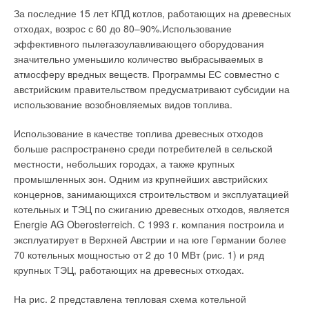
труб. В настоящее время в программу поставок «Герц»
качестве выпускаемого продукта. В 2003 г. продукция и
За последние 15 лет КПД котлов, работающих на древесных
входят панели с расстоянием между трубами 75 мм.
производственная деятельность компании Industrial Blansol
отходах, возрос с 60 до 80–90%.Использование
S.A. прошла международную сертификацию ISO 9001: 2000.
эффективного пылегазоулавливающего оборудования
При таком расположении труб и температуре в
значительно уменьшило количество выбрасываемых в
нагревательном контуре макс. 45°С достигается мощность
Barbi — от элементов к системе
атмосферу вредных веществ. Программы ЕС совместно с
нагрева около 100 Вт/м
2
.В ближайшее время предусмотрено
австрийским правительством предусматривают субсидии на
расширение ассортимента изделий, т.е. панелей с
Система трубопроводов
Barbi
зарекомендовала себя во всем
использование возобновляемых видов топлива.
расстоянием между трубами 60 мм для панельного
мире как надежная продукция, объединяющая в себе
охлаждения и 104 мм для панельного обогрева. Панели
инновационные технологии и безграничные возможности,
Использование в качестве топлива древесных отходов
могут быть использованы во всех жилых и промышленных
позволяющая с минимальными затратами в максимально
больше распространено среди потребителей в сельской
зданиях без или с незначительным содержанием влаги. Они
сжатые сроки решать задачи в области отопления и
местности, небольших городах, а также крупных
не могут быть использованы в помещениях повышенной
водоснабжения на объектах любой сложности.
промышленных зон. Одним из крупнейших австрийских
влажности, таких как сауны, бассейны и т.д. Панели
концернов, занимающихся строительством и эксплуатацией
Farmaccell поддаются простой обработке ножом или пилой.
Barbi — объединяет в себе две системы
котельных и ТЭЦ по сжиганию древесных отходов, является
трубопроводов:
Energie AG Oberosterreich. С 1993 г. компания построила и
Монтаж панелей для настенного обогрева или
эксплуатирует в Верхней Австрии и на юге Германии более
охлаждения
1. Аксиальная система
:
70 котельных мощностью от 2 до 10 МВт (рис. 1) и ряд
Монтаж таких панелей относится к «сухому» типу монтажа,
крупных ТЭЦ, работающих на древесных отходах.
Металлополимерные трубы Gladiator (PEX-b/AL/PEX-b);
т.е. без использования жидких компонентов (раствора,
Полимерные трубы Reticulado (PEX-b): Tradicional—
однослойные трубы из сшитого полиэтилена; Tradicional
На рис. 2 представлена тепловая схема котельной
пластификатора), как при устройстве теплых полов или