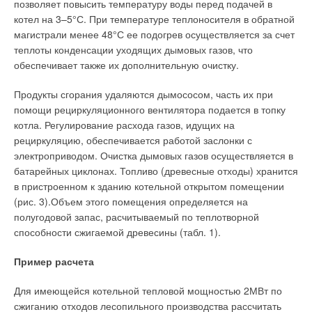
применением металлополимерных труб
позволяет повысить температуру воды перед подачей в
сшивки по всей толщине полиэтиленового слоя, со степенью
ЖУРНАЛ СОК ДЕКАБРЬ 2007
котел на 3–5°С. При температуре теплоносителя в обратной
сшивки полиэтилена 65% (это максимальный показатель,
магистрали менее 48°С ее подогрев осуществляется за счет
приближенный к идеальному показателю сшивки
теплоты конденсации уходящих дымовых газов, что
полиэтилена, равному 68%).
обеспечивает также их дополнительную очистку.
Преимуществом технологии Monosil является производство
Продукты сгорания удаляются дымососом, часть их при
Уведомления отключены
PEX-труб диаметрами свыше 90 мм с повышенной
помощи рециркуляционного вентилятора подается в топку
устойчивостью к высоким давлениям и температурам в
Комментарии
котла. Регулирование расхода газов, идущих на
системе, при толщине стенок трубы на 32% меньше
рециркуляцию, обеспечивается работой заслонки с
толщины стенок аналогичных труб, что делает их более
электроприводом. Очистка дымовых газов осуществляется в
В этой теме еще нет комментариев
пластичными и экономичными на фоне аналогичной
батарейных циклонах. Топливо (древесные отходы) хранится
продукции других производителей. В таблице приведен
в пристроенном к зданию котельной открытом помещении
сравнительный анализ металлополимерных труб Gladiator
(рис. 3).Объем этого помещения определяется на
Добавить комментарий
диаметром 16 мм с металлополимерными трубами ведущих
полугодовой запас, расчитываемый по теплотворной
европейских производителей.
способности сжигаемой древесины (табл. 1).
Ваше имя *
Как уже было сказано, благодаря уникальной инновационной
Пример расчета
разработке специалистов компании Industrial Blansol S.A. —
Ваш E-mail *
аксиальному методу соединения— трубы Gladiator
Для имеющейся котельной тепловой мощностью 2МВт по
стыкуются между собой без дополнительных резиновых
сжиганию отходов лесопильного производства рассчитать