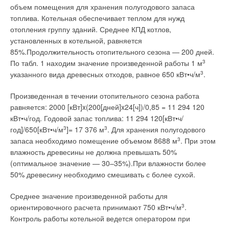
прокладок, подверженных быстрому износу. В результате
объем помещения для хранения полугодового запаса
чего объединяют в себе преимущества стальных и
Текст комментария
топлива. Котельная обеспечивает теплом для нужд
полимерных труб.
отопления группу зданий. Среднее КПД котлов,
установленных в котельной, равняется
Кроме того такие трубы обладают исключительной
85%.Продолжительность отопительного сезона — 200 дней.
пластичностью и минимальным температурным удлинением,
По табл. 1 находим значение произведенной работы 1 м
3
которое на 24% ниже температурного удлинения
указанного вида древесных отходов, равное 650 кВт•ч/м
3
.
существующих композитных труб. Трубы Gladiator дают
возможность многократно уменьшить количество
Произведенная в течении отопительного сезона работа
соединений, что позволяет значительно снизить
равняется: 2000 [кВт]x(200[дней]x24[ч])/0,85 = 11 294 120
гидравлическое сопротивление, повысить надежность
кВт•ч/год. Годовой запас топлива: 11 294 120[кВт•ч/
системы, ускорить монтажные работы и уменьшить конечную
год]/650[кВт•ч/м
3
]= 17 376 м
3
. Для хранения полугодового
стоимость проекта. Неудивительно, что на сегодняшний день
запаса необходимо помещение объемом 8688 м
3
. При этом
система трубопроводов Barbi — это наиболее выгодное
влажность древесины не должна превышать 50%
предложение среди существующих систем на рынке
(оптимальное значение — 30–35%).При влажности более
отопления и водоснабжения.
50% древесину необходимо смешивать с более сухой.
Среднее значение произведенной работы для
Читайте по теме:
ориентировочного расчета принимают 750 кВт•ч/м
3
.
Контроль работы котельной ведется оператором при
→
Barbi — металлопластиковые трубы №1