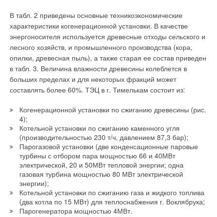
В табл. 2 приведены основные техникоэкономические
Ваше имя *
характеристики когенерационной установки. В качестве
энергоносителя используется древесные отходы сельского и
лесного хозяйств, и промышленного производства (кора,
Ваш E-mail *
опилки, древесная пыль), а также старая ее состав приведен
в табл. 3. Величина влажности древесины колеблется в
больших пределах и для некоторых фракций может
Текст комментария
составлять более 60%. ТЭЦ в г. Тимелькам состоит из:
Когенерационной установки по сжиганию древесины (рис.
4);
Котельной установки по сжиганию каменного угля
(производительностью 230 т/ч, давлением 87,3 бар);
Парогазовой установки (две конденсационные паровые
турбины с отбором пара мощностью 66 и 40МВт
электрической, 20 и 50МВт тепловой энергии; одна
газовая турбина мощностью 80 МВт электрической
энергии);
Котельной установки по сжиганию газа и жидкого топлива
(два котла по 15 МВт) для теплоснабжения г. Воклябрука;
Парогенератора мощностью 4МВт.