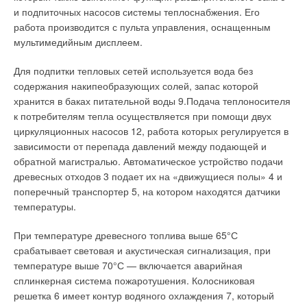
Универсальные многослойные трубы Gladiator (PEX-
и подпиточных насосов системы теплоснабжения. Его
фитингов «Герц» с размерами 10x1,3 мм, входящих в
b/AL/PEX-b) имеют пятислойную структуру, обладают
работа производится с пульта управления, оснащенным
расширенную систему Pipefix. Возможно последовательное
повышенной устойчивостью к высоким температурам и
мультимедийным дисплеем.
соединение (желательно по схеме Тихельмана) до трех
давлению (до 12 бар при 95°С) в течение 50 лет.
панелей друг с другом (длина труб до 55 м) и подключение в
Для подпитки тепловых сетей используется вода без
качестве нагревательного контура к распределительному
Основу металлополимерных труб Gladiator составляют:
содержания накипеобразующих солей, запас которой
устройству. Возможно также прямое подключение к системе
внутренний слой из сшитого полиэтилена (PEX-b) и
хранится в баках питательной воды 9.Подача теплоносителя
отопления через ограничитель температуры обратной воды
алюминиевый слой, сваренный встык по технологии TIG
к потребителям тепла осуществляется при помощи двух
(например, «Герц» — Floorfix).
(сварка вольфрамовым электродом в среде гелия или смеси
циркуляционных насосов 12, работа которых регулируется в
гелия и аргона). Эта структура позволяет трубе сохранять
зависимости от перепада давлений между подающей и
любую заданную форму и полностью исключить
обратной магистралью. Автоматическое устройство подачи
Читайте по теме:
проникновение кислорода через стенки трубы, а также
древесных отходов 3 подает их на «движущиеся полы» 4 и
значительно сократить температурное расширение
→
Предварительный выбор и преднастройка
поперечный транспортер 5, на котором находятся датчики
материала.
балансировочных вентилей ГЕРЦ
температуры.
ЖУРНАЛ СОК ДЕКАБРЬ 2009
→
Пресс-фитинги Herz для металлополимерных труб
В основе производства металлополимерных труб Gladiator
ЖУРНАЛ СОК ДЕКАБРЬ 2008
При температуре древесного топлива выше 65°С
→
лежит самый оптимальный на сегодняшний момент метод
HERZ Armaturen GmbH. Энергосбережение в
срабатывает световая и акустическая сигнализация, при
муниципальных жилых домах
сшивки полиэтилена PEX-b с применением технологии
ЖУРНАЛ СОК ОКТЯБРЬ 2008
температуре выше 70°С — включается аварийная
Monosil, разработанный швейцарской компанией Maillefer
→
Главная выставочная неделя года. Новинки.
сплинкерная система пожаротушения. Колосниковая
ЖУРНАЛ СОК МАЙ 2008
S.A. Данная технология в производстве
решетка 6 имеет контур водяного охлаждения 7, который
→
Панельно-лучистая система отопления и охлаждения с
металлополимерныхтруб гарантирует однородную структуру