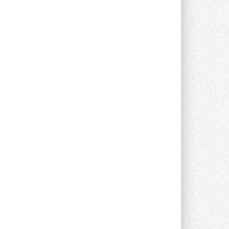
Новый фирменный магазин
Midea открылся в Сургуте
Компания «Даичи» совместно с
партнером «Энердрим» открыла новый
фирменный магазин Midea в Сургуте ...
29 ИЮЛЯ 2026
Токио — лидер по
интенсивности использования
кондиционеров
Данные получены в ходе очередного
опроса Daikin о восприятии жары ...
28 ИЮЛЯ 2026
CDU производства LG прошёл
валидацию NVIDIA для ИИ-дата-
центров
Компания становится официальным
партнёром NVIDIA по системам ...
28 ИЮЛЯ 2026
В Великобритании предлагают
сделать кондиционирование
обязательным для новостроек
Либеральные демократы внесли