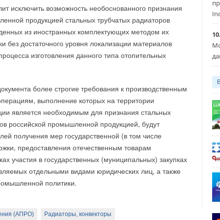
пр
лит исключить возможность необоснованного признания
In
ленной продукцией стальных трубчатых радиаторов
а показало, что всё большее число профессионалов
еденных из иностранных комплектующих методом их
выбор в пользу российских производителей
10
ки без достаточного уровня локализации материалов
: 3
7
% считают главным преимуществом отечественной
Мо
 процесса изготовления данного типа отопительных
ть и цену, а 2
4
% подчеркивают отсутствие проблем
да
й и оперативный сервис в случае необходимости.
документа более строгие требования к производственным
российских инструментов всё еще не вызывает большого
операциям, выполнение которых на территории
 — как главное преимущество его выделили только 1
2
%
ции является необходимым для признания стальных
 в этом направлении демонстрирует предприятие
ов российской промышленной продукцией, будут
струменты» — включение его продукции в реестр
лей получения мер государственной (в том числе
и подтверждает высокий уровень локализации. Это
ржки, предоставления отечественным товарам
то продукция завода — результат целенаправленной работы
ах участия в государственных (муниципальных) закупках
ы импортозамещения.
твляемых отдельными видами юридических лиц, а также
легли в основу развития продуктовой линейки
ромышленной политики.
 в Энгельсе продолжает успешно применять подходы
оду продукции на рынок, сформированные за годы работы
ения (АПРО)
Радиаторы, конвекторы
Bosch, а также принципы организации производства. Одно