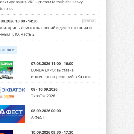
оектирования VRF – систем Mitsubishi Heavy
производительностью от 22,4 до 56 кВт.
Суммарная длина трубопроводов ...
dustries
3 АВГУСТА 2026
.08.2026 13:00 - 14:30
Вебинар
«СиСофт Девелопмент» подвел
ниторинг, поиск отклонений и дефектоскопия по
итоги конкурса студенческих
проектов «ТИМ-лидеры 2026»
нным ТЛО. Часть 2
Новый сезон конкурса «ТИМ-лидеры»
стартует уже в сентябре 2026 года ...
3 АВГУСТА 2026
Выставки
«Русклимат» укрепляет
партнёрство за Уралом
07.08.2026 11:00 - 16:00
Президент Омского землячества в
LUNDA EXPO: выставка
Москве Михаил Тимошенко посетил
инженерных решений в Казани
Омск с трёхдневным рабочим визитом ...
31 ИЮЛЯ 2026
08 - 10.09.2026
Carrier модернизирует
ЭкваТэк 2026
флагманский чиллер AquaEdge
19XR
Чиллер получил новую версию,
08.09.2026 00:00
работающую на хладагенте R1234ze ...
А-ФЕСТ
31 ИЮЛЯ 2026
Mitsubishi расширяет
10.09.2026 09:30 - 17:30