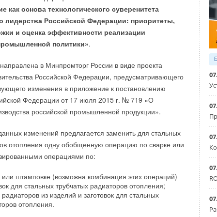
е как основа технологического суверенитета
лько обратили внимание на общий дефицит
го лидерства Российской Федерации: приоритеты,
 в последние годы, но также отметили заметный рост
инги
жки и оценка эффективности реализации
ил 3
1
% опрошенных. Еще 2
6
% заметили, что, хотя
промышленной политики»
.
подорожал, проблем с поиском продавцов нужного товара
Уведомления отключены
направлена в Минпромторг России в виде проекта
07
вительства Российской Федерации, предусматривающего
ений проявились и основные слабые стороны
Ус
вующего изменения в приложение к постановлению
ний. Наиболее частой проблемой названа недостаточная
ийской Федерации от 17 июля 2015 г. № 719 «О
указал 3
1
% опрошенных. Быстрый износ оснастки
07
изводства российской промышленной продукции».
алистов, а 1
8
% указали на низкую автономность
Пр
 этом 1
3
% профессионалов в принципе не рассматривают
данных изменений предлагается заменить для стальных
ент: одни продолжают использовать ранее приобретенное
07
ров отопления одну обобщенную операцию по сварке или
Ко
ие закупают новые модели за рубежом.
изированными операциями по:
07
ванными остаются многофункциональные инструменты
е или штамповке (возможна комбинация этих операций)
RO
 последние пять лет их приобретали 4
4
% опрошенных.
вок для стальных трубчатых радиаторов отопления;
что более половины мастеров ожидают появление
 радиаторов из изделий и заготовок для стальных
07
торов отопления.
делей с емкими аккумуляторами, еще у 2
0
% есть
Ра
фессиональных высокомощных решениях.