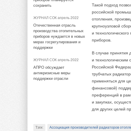
Правительство РФ
Такой подход позво
сохранить
планирует отменить
российской промыш
обязательную установку
Исследование завод
ЖУРНАЛ СОК апрель 2022
теплосчетчиков в МКД с
отопления, произв
делают осознанный 
вертикальной разводкой
Отечественная отрасль
крупноузловой сбор
электроинструмента
производства отопительных
и технологического
продукции доступнос
приборов нуждается в новых
приборов.
с поиском запчасте
мерах госрегулирования и
поддержки
В случае принятия 
При этом качество 
и технологическим 
ЖУРНАЛ СОК апрель 2022
доверия у мастеров
Российской Федера
АПРО обсуждает
опрошенных. Успехи
антикризисные меры
трубчатых радиатор
«Энгельс Электроин
поддержки отрасли
применяться для це
Минпромторга Росси
финансовой) подде
указывает на то, ч
преференций в рамк
в рамках программ
и закупках, осущес
Полученные данные 
для других целей п
предприятия. Завод
к разработке и выв
Тэги:
Ассоциация производителей радиаторов отопл
в рамках концерна 