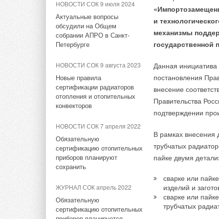
НОВОСТИ СОК 9 июля 2024
датчик, способный
«Импортозамещени
Респонденты не то
распознавать метан по
Актуальные вопросы
и технологическо
электроинструмента
нескольким молекулам
обсудили на Общем
Тэги:
Ридан-Трейд
Бренд Ридан
Арматура, фит
механизмы поддер
цен — об этом заяв
собрании АПРО в Санкт-
государственной 
НОВОСТИ СОК 11 июня 2026
Петербурге
инструмент сильно 
В Госдуму внесён
не возникает.
Комментарии
НОВОСТИ СОК 9 августа 2023
Данная инициатива 
законопроект об оплате
отопления по фактическому
постановления Пра
Новые правила
На фоне этих измен
потреблению
сертификации радиаторов
В этой теме еще нет комментариев
внесение соответст
отечественных реше
отопления и отопительных
Правительства Росс
мощность — на это 
НОВОСТИ СОК 29 мая 2026
конвекторов
подтверждении про
отметили 2
3
% специ
Native‑NFD V2:
Добавить комментарий
аккумуляторов. При
НОВОСТИ СОК 7 апреля 2022
преобразователи частоты
В рамках внесения 
нового поколения
российский инструм
Обязательную
трубчатых радиато
Ваше имя *
Ваш E-mail *
сертификацию отопительных
оборудование, друг
НОВОСТИ СОК 19 мая 2026
приборов планируют
пайке двумя детал
сохранить
Партнёрство на взлёте: в
Наиболее востребо
сварке или пайк
ПГУПС передан стенд по
Текст комментария
и шуруповерты — за
изделий и загото
ЖУРНАЛ СОК апрель 2022
учёту тепловой энергии
Выяснилось также, 
сварке или пайке
Обязательную
трубчатых радиа
на рынке легких мо
НОВОСТИ СОК 13 мая 2026
сертификацию отопительных
потребность в про
приборов планируется