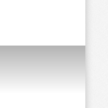
Краска для окон: как выбрать
состав, который не
растрескается после первой
зимы
Частые вопросы о краске для окон ...
30 ИЮЛЯ 2026
СИЭНПИ РУС представила
новую серию консольных
насосов NM
Усовершенствованная гидравлика
помогает снизить энергопотребление ...
30 ИЮЛЯ 2026
Группа «Теплолюкс» открыла
новую производственную
площадку
Открытие нового завода состоялось
сегодня в Мытищах ...
29 ИЮЛЯ 2026
Stiebel Eltron — спонсирует
международные соревнования
25 спортсменов, выступающих в
прыжках с трамплина и лыжном
двоеборье на международных ...
29 ИЮЛЯ 2026