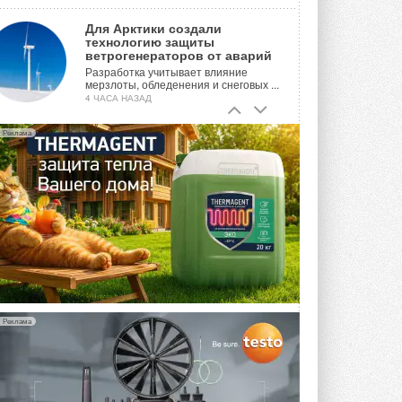
Для Арктики создали
технологию защиты
ветрогенераторов от аварий
Разработка учитывает влияние
мерзлоты, обледенения и снеговых ...
4 ЧАСА НАЗАД
Гибридный тепловой насос PV/T
Реклама
с одним общим испарителем
Исследователи предложили
конструкцию двухисточникового ...
ВЧЕРА
21-й ежегодный форум
«ЦОД-2026»
Мероприятие пройдет 2-3 сентября в
отеле Radisson Slavyanskaya. Форум
посетит более двух тысяч участников ...
ВЧЕРА
Реклама
Китайская Shenling представила
линейку тепловых насосов
«воздух-вода» на R290
Серия ThermaX R290 All-In-One
включает три модели ...