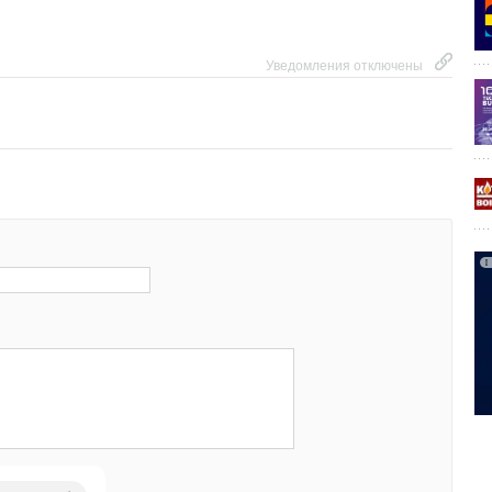
аправлений — расширение ассортимента и закрытие
анных категорий, включая оснастку, шлифовальные
Уведомления отключены
рофессиональные решения. О готовности полностью
кие инструменты уже заявили 5
4
% опрошенных мастеров,
делать это, как только отечественная продукция достигнет
я качества.
ожество мероприятий для разных аудиторий — уже в мае
ус-группы с участием профессиональных пользователей.
ЬС» приглашает мастеров на экскурсии в испытательный
дство в город Энгельс. Планируется также дальнейшее
ование потребностей рынка. Такой подход позволяет
ть запросы на новые категории и системно расширять
тируясь на реальные задачи профессионалов.