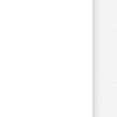
предложение оснащать все новые ...
1
28 ИЮЛЯ 2026
В Подмосковье запустят
производство холодильной
техники и теплообменного
оборудования
Проект реализует компания «ВЕЗА» ...
28 ИЮЛЯ 2026
Ридан объявил о старте продаж
автоматического
балансировочного клапана
Клапан APT‑R3 производится на заводе
в Лешково (Московская область) ...
27 ИЮЛЯ 2026
Шумоглушители собственного
производства от компании
TURKOV
Новая линейка пластинчатых
прямоугольных шумоглушителей ...
27 ИЮЛЯ 2026
Aquatherm Almaty 2026:
ключевая платформа для
развития инженерных систем