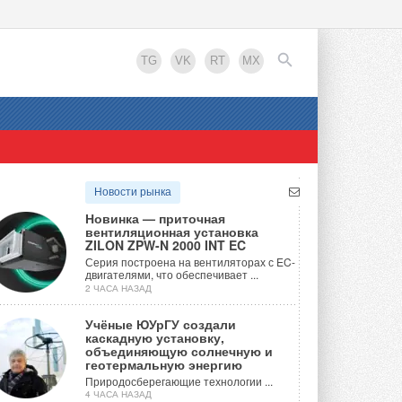
TG
VK
RT
MX
EN
Новости рынка
Новинка — приточная
вентиляционная установка
ZILON ZPW-N 2000 INT EC
Серия построена на вентиляторах с EC-
двигателями, что обеспечивает ...
2 ЧАСА НАЗАД
Учёные ЮУрГУ создали
каскадную установку,
объединяющую солнечную и
геотермальную энергию
Природосберегающие технологии ...
4 ЧАСА НАЗАД