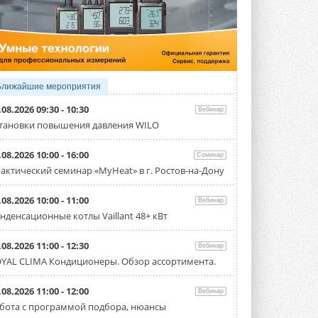
4 АВГУСТА 2026
Тепловые насосы в связке с
солнечной генерацией и
накопителем снижают
потребление на 60%
Исследователи из Италии установили ...
Ближайшие мероприятия
4 АВГУСТА 2026
.08.2026 09:30 - 10:30
Вебинар
«РУСКЛИМАТ Fest 2026» в Уфе
тановки повышения давления WILO
собрал свыше 700 профи
климатической отрасли
.08.2026 10:00 - 16:00
Семинар
Организатором выступил торгово-
производственный холдинг ...
актический семинар «MyHeat» в г. Ростов-на-Дону
3 АВГУСТА 2026
.08.2026 10:00 - 11:00
Вебинар
«Датарк» испытал модульный
нденсационные котлы Vaillant 48+ кВт
ЦОД с плотностью 54 кВт на
стойку
Испытания прошли на собственной
.08.2026 11:00 - 12:30
Вебинар
производственной площадке и были ...
YAL CLIMA Кондиционеры. Обзор ассортимента.
3 АВГУСТА 2026
Samsung выпускает VRF-
.08.2026 11:00 - 12:00
Вебинар
систему DVM на R32
бота с программой подбора, нюансы
Линейка включает семь типоразмеров