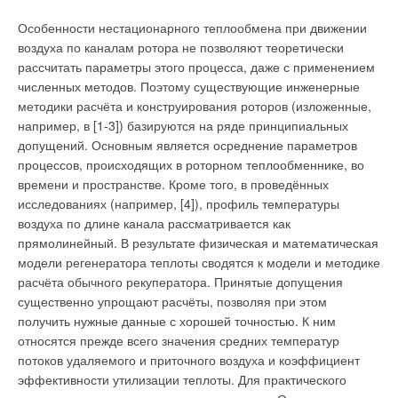
производства вентиляторов в России уже нет, а то, что
выпускается, устарело и не конкурентоспособно импорту.
Особенности нестационарного теплообмена при движении
воздуха по каналам ротора не позволяют теоретически
Канальные вентиляторы в России производятся с 1994 года,
рассчитать параметры этого процесса, даже с применением
и через 20 лет все возможные типы вентиляторов,
численных методов. Поэтому существующие инженерные
предлагаемые импортными производителями, также
методики расчёта и конструирования роторов (изложенные,
производятся и отечественными компаниями: «Лиссант»,
например, в [1-3]) базируются на ряде принципиальных
«КОРФ», «ВЕЗА», «ВКТ», «Нормалвент» и прочими.
допущений. Основным является осреднение параметров
процессов, происходящих в роторном теплообменнике, во
Доля крупнейших поставщиков канальных вентиляторов —
времени и пространстве. Кроме того, в проведённых
Ostberg, Systemair, Remak — не превышает 50 % рынка и
исследованиях (например, [4]), профиль температуры
неуклонно снижается, несмотря на нулевые таможенные
воздуха по длине канала рассматривается как
пошлины на все импортируемые вентиляторы (данные
прямолинейный. В результате физическая и математическая
агентства Litvinchuk Marketing).
модели регенератора теплоты сводятся к модели и методике
расчёта обычного рекуператора. Принятые допущения
При производстве в России аналогов импортных канальных
существенно упрощают расчёты, позволяя при этом
вентиляторов применяются ключевые компоненты мотор-
получить нужные данные с хорошей точностью. К ним
колёса импортного производства Европы и Китая, корпуса
относятся прежде всего значения средних температур
изготавливаются в России по различным технологиям, в том
потоков удаляемого и приточного воздуха и коэффициент
числе методами штамповки, раскатки и пластикового литья.
эффективности утилизации теплоты. Для практического