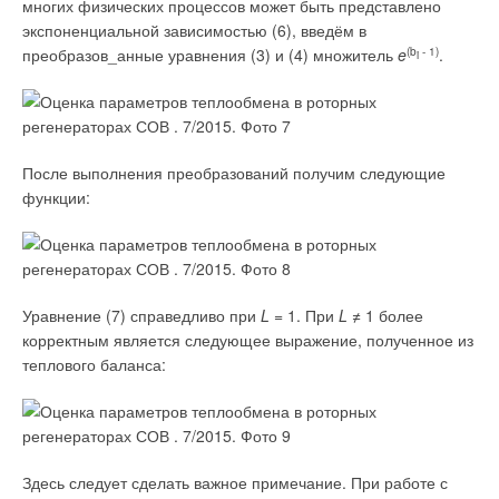
многих физических процессов может быть представлено
при высоком качестве. Главное условие для
экспоненциальной зависимостью (6), введём в
разумного выбора вентилятора, кроме низкой
преобразов_анные уравнения (3) и (4) множитель
e
(b
- 1)
.
i
цены, — наличие у производителя реальной
информации об используемых комплектующих
или наличие собственной технологии
производства рабочих колёс
После выполнения преобразований получим следующие
Аэродинамические схемы колёс для вентиляторов общего
функции:
назначения (гражданские проекты с напором до 2500 Па)
могут быть различными — упрощёнными, сложными и
повышенной сложности для достижения пониженного уровня
шума и максимальной энергоэффективности. Упрощённые
схемы (ВР 80-75, 4-70 — 12 лопаток) содержат лопатки
Уравнение (7) справедливо при
L
= 1. При
L
≠ 1 более
плоской формы и имеют низкий статический КПД = 57-59 %.
корректным является следующее выражение, полученное из
В вентиляторах типа PLUGfan используется только
теплового баланса:
статическое давление, и применять схему ВР 80-75
неэффективно. Сложные схемы колёс с высоким
статическим коэффициентом полезного действия (ВР 86-77
— 13 лопаток и схемы 6-7-8-9 лопаток) используют
Здесь следует сделать важное примечание. При работе с
искривлённые лопатки, что значительно усложняет детали и