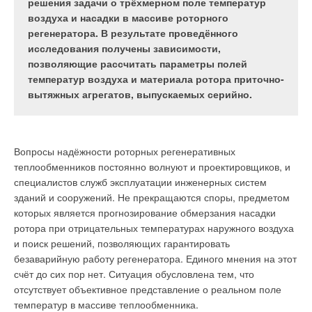
разумного выбора вентилятора, кроме низкой
решения задачи о трёхмерном поле температур
цены, — наличие у производителя реальной
воздуха и насадки в массиве роторного
информации об используемых комплектующих
регенератора. В результате проведённого
или наличие собственной технологии
исследования получены зависимости,
производства рабочих колёс.
позволяющие рассчитать параметры полей
температур воздуха и материала ротора приточно-
вытяжных агрегатов, выпускаемых серийно.
Рынок вентиляторов в СССР в 1980-х годах оценивался в
400 тыс. штук в год, при этом канальных вентиляторов
круглого и прямоугольного сечения тогда ещё не было. В
Вопросы надёжности роторных регенеративных
настоящее время в России рынок делится на канальные
теплообменников постоянно волнуют и проектировщиков, и
(около 300-400 тыс. штук в год) и классические радиальные,
специалистов служб эксплуатации инженерных систем
крышные и осевые вентиляторы (до 150 тыс. штук в год). Как
зданий и сооружений. Не прекращаются споры, предметом
видно, общий размер рынка вырос, при этом малые
которых является прогнозирование обмерзания насадки
вентиляторы в габаритах №2-№4 (200-400 мм)
ротора при отрицательных температурах наружного воздуха
преимущественно используются как канальные, что удобнее
и поиск решений, позволяющих гарантировать
в монтаже, компактнее и дешевле по стоимости. В 2014 году
безаварийную работу регенератора. Единого мнения на этот
для многих проектов и заказчиков появилось новое
счёт до сих пор нет. Ситуация обусловлена тем, что
требование — заместить импортную продукцию на
отсутствует объективное представление о реальном поле
отечественные аналоги. При этом есть мнение, что своего
температур в массиве теплообменника.