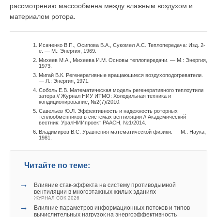
рассмотрению массообмена между влажным воздухом и
материалом ротора.
Исаченко В.П., Осипова В.А., Сукомел А.С. Теплопередача: Изд. 2-
е. — М.: Энергия, 1969.
Михеев М.А., Михеева И.М. Основы теплопередачи. — М.: Энергия,
1973.
Мигай В.К. Регенеративные вращающиеся воздухоподогреватели.
— Л.: Энергия, 1971.
Соболь Е.В. Математическая модель регенеративного теплоутили
затора // Журнал НИУ ИТМО: Холодильная техника и
кондиционирование, №2(7)/2010.
Савельев Ю.Л. Эффективность и надежность роторных
теплообменников в системах вентиляции // Академический
вестник: УралНИИпроект РААСН, №1/2014.
Владимиров В.С. Уравнения математической физики. — М.: Наука,
1981.
Читайте по теме:
→
Влияние стак‑эффекта на систему противодымной
вентиляции в многоэтажных жилых зданиях
ЖУРНАЛ СОК 2026
→
Влияние параметров информационных потоков и типов
вычислительных нагрузок на энергоэффективность