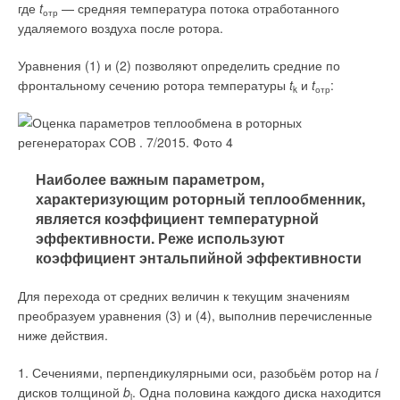
где
t
— средняя температура потока отработанного
энергетики и нефтегазовой отрасли.»,
что делает
отр
удаляемого воздуха после ротора.
применение в проектах подобного оборудования опасным
для федерального заказчика.
Уравнения (1) и (2) позволяют определить средние по
фронтальному сечению ротора температуры
t
и
t
:
Применение в вентиляторах электромоторов российского
k
отр
производства ограничено только ценой и желанием
дополнительной прибыли, так как китайские аналоги,
продаваемые под брендами «Энерал», «Элмаш», «Элком»,
дают некоторый выигрыш в цене (при курсе $1 = 60 руб.
Наиболее важным параметром,
выгоды уже нет и моторы из РФ становятся дефицитом, как
характеризующим роторный теплообменник,
во времена СССР). Обсуждать качество китайских моторов
является коэффициент температурной
можно с производителями, но нужно учесть, что только
эффективности. Реже используют
доставка и растаможка моторов из Китая уже поднимают
коэффициент энтальпийной эффективности
стоимость на 10-15
%
а цена меди, алюминия и стали в
Китае примерно такая же, как в России. Фактически все
Для перехода от средних величин к текущим значениям
электродвигатели китайского производства нижнего ценового
преобразуем уравнения (3) и (4), выполнив перечисленные
класса имеют повышенное энергопотребление (класс хуже,
ниже действия.
чем IE1 — это подтверждено на стендах
НИПТИЭМ-«Русэпром»), перегрев и сниженный общий
1. Сечениями, перпендикулярными оси, разобьём ротор на
i
ресурс. Перечисленные бренды никогда не имели реального
дисков толщиной
b
. Одна половина каждого диска находится
i