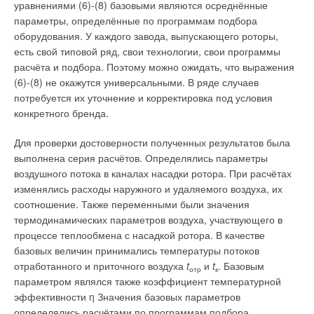
уравнениями (6)-(8) базовыми являются осреднённые
сварочные работы. При сборке сложных колёс без
параметры, определённые по программам подбора
специальных технологий появляются дефекты геометрии и
оборудования. У каждого завода, выпускающего роторы,
дисбаланс. Схемы сложных рабочих колёс на 6-7-9 лопаток
есть свой типовой ряд, свои технологии, свои программы
«ВЕЗА» имеют статический КПД = 7075 %. Схема сложных
расчёта и подбора. Поэтому можно ожидать, что выражения
колёс «Селябик» на семь лопаток имеет КПД = 72-74 %.
(6)-(8) не окажутся универсальными. В ряде случаев
Новинка фирмы «Инновент», заявленная как аналог
потребуется их уточнение и корректировка под условия
«Селябик», но с колесом на девять лопаток имеет
конкретного бренда.
неизвестный максимальный коэффициент полезного
действия в каталоге на сайте. Новинка «Аэродар» фирмы
Для проверки достоверности полученных результатов была
«Вентэлектро» построена на импортируемых колёсах
выполнена серия расчётов. Определялись параметры
фирмы «Гебхардт» и является лишь частично
воздушного потока в каналах насадки ротора. При расчётах
«отечественной» продукцией.
изменялись расходы наружного и удаляемого воздуха, их
соотношение. Также переменными были значения
Главное отличие «упрощённых» схем колёс от «сложных»,
термодинамических параметров воздуха, участвующего в
как видно из сравнения, — это КПД, что приводит к
процессе теплообмена с насадкой ротора. В качестве
необходимости применять двигатели большей мощности для
базовых величин принимались температуры потоков
получения необходимых параметров.
отработанного и приточного воздуха
t
и
t
. Базовым
отр
к
параметром являлся также коэффициент температурной
эффективности η Значения базовых параметров
определялись расчётами по программам подбора