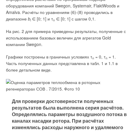
Наряду с перечисленными вариантами колёс вентиляторов,
оборудования компаний Swegon, Systemair, FlaktWoods и
есть значительный сегмент вентиляторов «муляжей».
Amalva. Расчёты по уравнениям (6)-(8) проводились в
Аэродинамика данных изделий никогда не снималась в
диапазоне
b
∈ [0; 1] и τ
∈ [0; 1] с шагом 0,1.
i
n
лабораторных условиях и обычно фактически ниже
На рис. 2 для примера приведены результаты, полученные с
заявленной в 1,5-2 раза. Конструкция предельно упрощена и
использованием базовых величин для агрегатов Gold
не имеет требуемых параметров механической прочности.
компании Swegon.
Единственное внешнее отличие — провокационно низкая
цена, так как часть деталей может делаться из
Графики построены в граничных условиях τ
= 0, τ
= 1.
несоответствующего по толщине и типу металла и без части
n
n
Часть полученных данных представлена в табл. 1 и 1.1 в
важных элементов конструкции. Считать такой вариант
более детальном виде.
вентилятора достойным вариантом «импортозамещения»
никак нельзя.
Подводя итог можно сказать, что выбор вентиляторов с 2008
года значительно вырос, и уровень локализации
Для проверки достоверности полученных
(импортозамещения) может достигать 100 % при высоком
результатов была выполнена серия расчётов.
качестве. Главное условие для разумного выбора
Определялись параметры воздушного потока в
вентилятора, кроме низкой цены, — наличие у
каналах насадки ротора. При расчётах
производителя реальной информации об используемых
изменялись расходы наружного и удаляемого
комплектующих или наличие собственной технологии