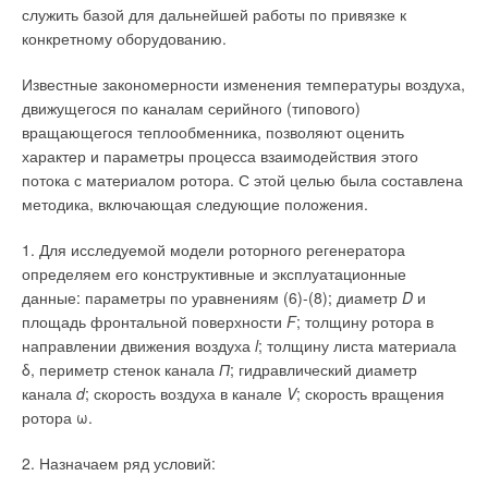
ЖУРНАЛ СОК НОЯБРЬ 2022
служить базой для дальнейшей работы по привязке к
→
«ВЕЗА»: 27 лет работы на благо отрасли
конкретному оборудованию.
ЖУРНАЛ СОК ИЮНЬ 2022
→
Решения для систем воздушного охлаждения дата-
центров от компании «ВЕЗА»
Известные закономерности изменения температуры воздуха,
ЖУРНАЛ СОК АПРЕЛЬ 2022
движущегося по каналам серийного (типового)
→
Долгая история и серьёзные проекты «ВЕЗА»
вращающегося теплообменника, позволяют оценить
ЖУРНАЛ СОК ФЕВРАЛЬ 2022
характер и параметры процесса взаимодействия этого
потока с материалом ротора. С этой целью была составлена
методика, включающая следующие положения.
1. Для исследуемой модели роторного регенератора
Уведомления отключены
определяем его конструктивные и эксплуатационные
данные: параметры по уравнениям (6)-(8); диаметр
D
и
Комментарии
площадь фронтальной поверхности
F
; толщину ротора в
направлении движения воздуха
l
; толщину листа материала
Иогрь
06-08-2024
δ, периметр стенок канала
П
; гидравлический диаметр
Добрый день, Подскажите, есть возможность изготовления двигателя
канала
d
; скорость воздуха в канале
V
; скорость вращения
YS-1100W-4P и YS-750W-6P или аналог им.
ротора ω.
Комментарий полезен?
ДА
НЕТ
2. Назначаем ряд условий: