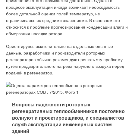
применения этого оказывается достаточно. Однако в
процессе эксплуатации иногда возникает необходимость
более детальной оценки полей температур, не
ограничиваясь их средними значениями. В основном это
В настоящее время в России рынок делится на
относится к проблеме прогнозирования конденсации влаги и
канальные и классические радиальные,
обмерзания насадки ротора.
крышные и осевые вентиляторы. Как видно,
общий размер рынка вырос, при этом малые
Ориентируясь исключительно на отдельные опытные
вентиляторы в габаритах №2-№4
данные, разработчики и производители роторных
преимущественно используются как
регенераторов обычно рекомендуют решать эту проблему
канальные, что удобнее в монтаже, компактнее
путём предварительного нагрева наружного воздуха перед
и дешевле по стоимости
подачей в регенератор.
Стоимость готовых отечественных вентиляторов ниже
европейских и китайских аналогов, так как значительно
уменьшен транспортный объём ввозимых узлов, а сборка и
упаковка в России дешевле. Производство основных частей
Вопросы надёжности роторных
мотор-колёс в России реализовано только для небольшого
регенеративных теплообменников постоянно
модельного ряда типа ВСК («вентилятор — свободное
волнуют и проектировщиков, и специалистов
колесо»), также называемый PLUGfan или «бескорпусной
служб эксплуатации инженерных систем
вентилятор». В составе PLUGfan канального вентилятора
зданий