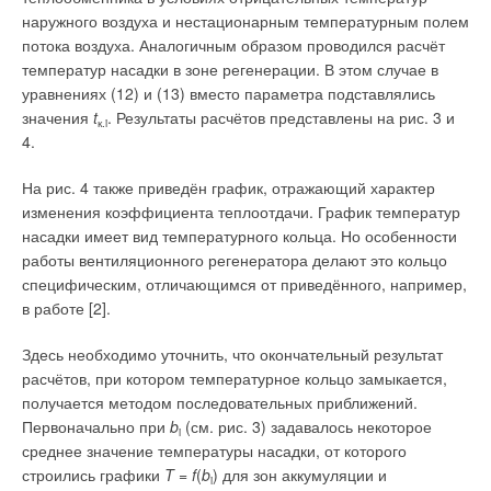
наружного воздуха и нестационарным температурным полем
потока воздуха. Аналогичным образом проводился расчёт
температур насадки в зоне регенерации. В этом случае в
уравнениях (12) и (13) вместо параметра подставлялись
значения
t
. Результаты расчётов представлены на рис. 3 и
к.i
4.
На рис. 4 также приведён график, отражающий характер
изменения коэффициента теплоотдачи. График температур
насадки имеет вид температурного кольца. Но особенности
работы вентиляционного регенератора делают это кольцо
специфическим, отличающимся от приведённого, например,
в работе [2].
Здесь необходимо уточнить, что окончательный результат
расчётов, при котором температурное кольцо замыкается,
получается методом последовательных приближений.
Первоначально при
b
(см. рис. 3) задавалось некоторое
i
среднее значение температуры насадки, от которого
строились графики
T
=
f
(
b
) для зон аккумуляции и
i