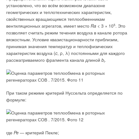
установлено, что во всём возможном диапазоне
геометрических и теплотехнических характеристик,
Вячеслав
04-09-2015
свойственных вращающимся теплообменникам
По-поводу независимой лаборатории.
вентиляционных агрегатов, имеет место
Ra
< 3 × 10
5
. Это
А есть такие?))) с качественным современным оборудованием и
позволяет считать режим течения воздуха в канале ротора
грамотными специалистами:)
вязкостным. Условие квазистационарности приблизим,
И по поводу ассоциации.
принимая значения температур и теплофизических
В этой организации уже есть своя лаборатория? Или пока в планах?
характеристик воздуха (
c
, ρ, λ) постоянными для каждого
Комментарий полезен?
рассматриваемого фрагмента канала длиной
b
.
i
ДА
НЕТ
2
из
3
пользователей считают этот комментарий полезным
Караджи Вячеслав
02-09-2015
При таком режиме критерий Нуссельта определяется по
Извините, фотографии не вкладываются, только текст.
формуле:
Смотрите последнее фото и третье с конца.
Комментарий полезен?
ДА
НЕТ
2
из
2
пользователей считают этот комментарий полезным
где
Pe
— критерий Пекле;