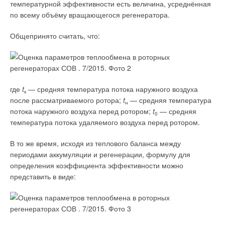
лучше, так как экономичнее и надёжнее, при том, что он —
температурной эффективности есть величина, усреднённая
полностью отечественный.
по всему объёму вращающегося регенератора.
Общепринято считать, что:
где
t
— средняя температура потока наружного воздуха
к
Стандартные радиальные и осевые вентиляторы на 95-97 %
после рассматриваемого ротора;
t
— средняя температура
н
производятся в России, так как разница в цене с импортными
потока наружного воздуха перед ротором;
t
— средняя
0
чрезвычайно высока. Основные узлы импортного
температура потока удаляемого воздуха перед ротором.
производства — те же самые рабочие колёса (Европа) и
электродвигатели (Китай). Таким образом, в общей цене
В то же время, исходя из теплового баланса между
крышного или радиального вентилятора доля импорта
периодами аккумуляции и регенерации, формулу для
превышает 50 %, например, в продуктах «КОРФ», «ВКТ» или
определения коэффициента эффективности можно
«Ладафлект» — покупные колёса и моторы. Отдельные
представить в виде:
поставщики импортных деталей из стран ЕС требуют
специальных гарантий от покупателя комплектующих
«...что
готовая продукция не будет поставляться на объекты
Министерства обороны РФ, Крыма и Севастополя,