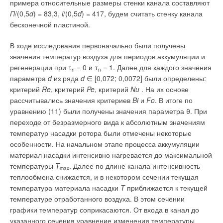
примера относительные размеры стенки канала составляют
В частности, в связи со всем изложенным выше, ряд организаций и
П
/(0,5
d
) = 83,3,
l
/(0,5
d
) = 417, будем считать стенку канала
специалистов в области вентиляционного оборудования создали
организацию «Ассоциация специалистов в области оборудования
бесконечной пластиной.
систем вентиляции и кондиционирования». Одной из задач является
независимая экспертиза (и испытания) вентиляционного
оборудования на соответствие заявленным параметрам. Думаю, что
В ходе исследования первоначально были получены
это важно и для производителей, и для проектировщиков, и для
монтажников и, главное, для пользователей оборудования.
значения температур воздуха для периодов аккумуляции и
регенерации при τ
= 0 и τ
= 1. Далее для каждого значения
n
n
параметра
d
из ряда
d
∈ [0,072; 0,0072] были определены:
критерий
Re
, критерий
Pe
, критерий
Nu
. На их основе
рассчитывались значения критериев
Bi
и
Fo
. В итоге по
уравнению (11) были получены значения параметра θ. При
переходе от безразмерного вида к абсолютным значениям
В.Г.Караджи, ООО «ИННОВЕНТ»
температур насадки ротора были отмечены некоторые
особенности. На начальном этапе процесса аккумуляции
02.09.2015 г.
материал насадки интенсивно нагревается до максимальной
Комментарий полезен?
температуры
T
. Далее по длине канала интенсивность
max
ДА
НЕТ
теплообмена снижается, и в некотором сечении текущая
температура материала насадки
T
приближается к текущей
11
из
11
пользователей считают этот комментарий полезным
температуре отработанного воздуха. В этом сечении
графики температур соприкасаются. От входа в канал до
Добавить комментарий
указанного сечения уравнение изменения температуры