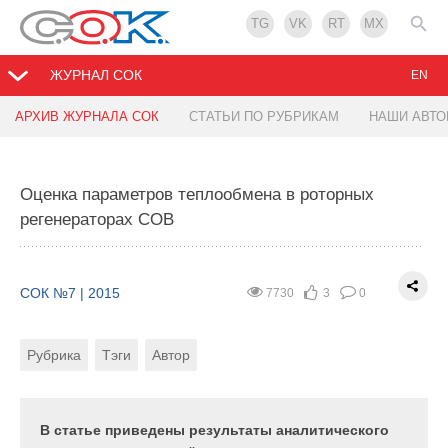
TG
VK
RT
MX
ЖУРНАЛ СОК
EN
АРХИВ ЖУРНАЛА СОК
СТАТЬИ ПО РУБРИКАМ
НАШИ АВТ
Производство вентиляторов в России —
импортозамещение полное и частичное?
Оценка параметров теплообмена в роторных
регенераторах СОВ
СОК №7 | 2015
15541
4
6
Рубрика
Тэги
Автор
СОК №7 | 2015
7730
3
0
Рубрика
Тэги
Автор
Выбор вентиляторов с 2008 года значительно
вырос, и уровень локализации
(импортозамещения) может достигать 100 % при
высоком качестве. Главное условие для
В статье приведены результаты аналитического