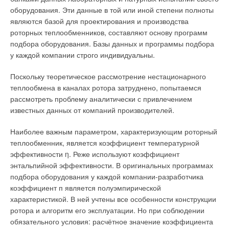
сравнимых с наборными канальными (производительностью
оборудования. Эти данные в той или иной степени полноты
5009000 м
3
/ч): установки бренда KORF-NED-Vertro серии
являются базой для проектирования и производства
Litened или вентиляторы «Канал-Кварк» и установки
роторных теплообменников, составляют основу программ
«Вероса» от «ВЕЗА» (применены вентиляторы типа
подбора оборудования. Базы данных и программы подбора
PLUGfan).
у каждой компании строго индивидуальны.
Еще аргумент в пользу PLUGfan-вентиляторов — это
Поскольку теоретическое рассмотрение нестационарного
высокие ресурс и энергоэффективность. КПД
теплообмена в каналах ротора затруднено, попытаемся
электромоторов с внешним ротором стандартных
рассмотреть проблему аналитически с привлечением
прямоугольных вентиляторов Ostberg-Systemair-Remak —
известных данных от компаний производителей.
менее 50
%
(их продажа запрещена в ЕС, хотя многие этого
не знают) против 70-80 % КПД АС-моторов стандартного
Наиболее важным параметром, характеризующим роторный
«советского» типа в составе PLUGfan. Конструкция мотор-
теплообменник, является коэффициент температурной
колёс не допускает ремонта и разборки-перемотки; также
эффективности η. Реже используют коэффициент
резко ограничен температурный режим (до +50 °C) из-за
энтальпийной эффективности. В оригинальных программах
применения сверхкомпактного мотора с очень плохим
подбора оборудования у каждой компании-разработчика
охлаждением.
коэффициент п является полуэмпирической
характеристикой. В ней учтены все особенности конструкции
Таким образом, канальный вентилятор на основе
ротора и алгоритм его эксплуатации. Но при соблюдении
стандартного мотора и PLUGfan-вентилятора значительно
обязательного условия: расчётное значение коэффициента