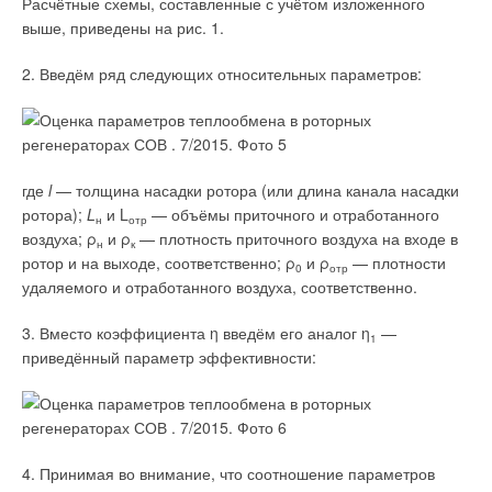
Расчётные схемы, составленные с учётом изложенного
которых невозможно получить правильную аэродинамику.
выше, приведены на рис. 1.
Компании «Воздухотехника», «Ровен» и «Лиссант» частично
или полностью освоили технологию ротационного
2. Введём ряд следующих относительных параметров:
формования деталей для колёс, но выпускают крайне малое
количество в устаревших схемах ВР80-75. Роботизированную
сварку колёс использует «ВЕЗА» и «Селябик». Каждый
размер колеса требует изготовления или закупки
специальной оснастки для ротационного выдавливания, на
где
l
— толщина насадки ротора (или длина канала насадки
что уходят многие годы, поэтому в настоящее время полный
ротора);
L
и L
— объёмы приточного и отработанного
н
отр
ряд габаритов колёс 250-1250 мм со стабильным качеством
воздуха; ρ
и ρ
— плотность приточного воздуха на входе в
н
к
может выпускать только компании «ВЕЗА» и «Селябик».
ротор и на выходе, соответственно; ρ
и ρ
— плотности
0
отр
удаляемого и отработанного воздуха, соответственно.
3. Вместо коэффициента η введём его аналог η
—
1
приведённый параметр эффективности:
Подводя итог можно сказать, что выбор
вентиляторов с 2008 года значительно вырос,
4. Принимая во внимание, что соотношение параметров
и уровень локализации может достигать 100 %