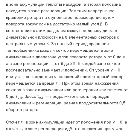
производства электромоторов в России (Нижний Новгород,
в зоне аккумуляции теплоты насадкой, а вторая половина
Петербург, Воронеж). Использование моторов российского
находится в зоне регенерации. Заменим непрерывное
производства («родом» из Владимира, Ярославля,
вращение ротора на ступенчатое перемещение путём
Сарапула, Медногорска («ВЭМП», «Элдин», «Уралэлектро»)
поворота вокруг оси на достаточно малый угол β. В
— это и есть реальное импортозамещение.
соответствии с этим разделим каждую половину диска в
диаметральной плоскости на
n
элементарных секторов с
О рабочих колёсах и аэродинамических схемах. Как
центральным углом β. За полный период вращения
известно, с 2014 года производство высококачественных
теплообменника каждый сектор перемещается в зоне
стальных колёс с семью лопатками в Щёлково открыла
аккумуляции в диапазоне углов поворота ротора γ от 0 до π,
немецкая фирма «Селябик» (Ziehl-ABEGG), фактически
а в зоне регенерации — от π до 2π. В каждой зоне сектор
ставшая российским производителем — по аналогии с
последовательно занимает
n
положений. От уровня γ = 0
Volkswagen. Роботизированная сварка, подготовка
или γ = π до каждого из
n
положений элементарный сектор
поверхности, окраска, балансировка, сборка и упаковка
перемещается за время τ
. При этом время нахождения
более 20 тыс. штук в год колёс «Селябик» происходит по
n
сектора в зонах аккумуляции или регенерации изменяется от
процедурам немецкого завода. Благодаря применению
0 до τ
. Здесь τ
— продолжительность периодов
колеса «Селябик» многие российские компании стали
0,5
0,5
аккумуляции и регенерации, равная продолжительности 0,5
производить вентиляторы хорошего качества. Компания
оборота ротора.
«ВЕЗА» построила аналогичное производство ещё в 2000
году в Брянске и производит 25 тыс. штук в год рабочих колёс
Отсчёт τ
в зоне аккумуляции идёт от положения при γ = 0, а
n
с различными схемами 6-7-9 лопаток. В комплекте с
отсчёт τ
в зоне регенерации идёт от положения при γ = π.
n
колёсами производятся втулки и входные коллектора, без