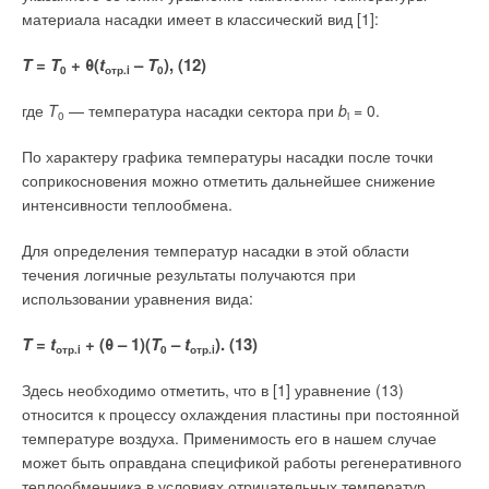
материала насадки имеет в классический вид [1]:
Ваше имя *
T
=
T
+ θ(
t
–
T
), (12)
0
отр.i
0
Ваш E-mail *
где
T
— температура насадки сектора при
b
= 0.
0
i
По характеру графика температуры насадки после точки
соприкосновения можно отметить дальнейшее снижение
Текст комментария
интенсивности теплообмена.
Для определения температур насадки в этой области
течения логичные результаты получаются при
использовании уравнения вида:
T
=
t
+ (θ – 1)(
T
–
t
). (13)
отр.i
0
отр.i
Здесь необходимо отметить, что в [1] уравнение (13)
относится к процессу охлаждения пластины при постоянной
температуре воздуха. Применимость его в нашем случае
может быть оправдана спецификой работы регенеративного
теплообменника в условиях отрицательных температур