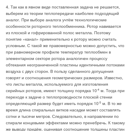
вентиляторов, то, прежде всего, их надо разделить, хотя бы грубо, на
4. Так как в явном виде поставленная задача не решается,
канальные с круглым корпусом с двигателем с внешним ротором и
выполненные по схеме «свободное колесо». Первых выпускают в
выберем из теории теплопередачи наиболее подходящий
Европе и Китае очень много и цены у них низкие. Основные объемы
аналог. При выборе аналога учтём технологические
продаж, скорее всего, приходятся на них. Это технологичный дешевый
«ширпотреб», но организовать такую технологию дорого и в наших
особенности роторного теплообменника. Ротор навивается
условиях, маловероятно да и несвоевременно. Наверное, надо искать
из плоской и гофрированной полос металла. Поэтому
другие технические решения. Вентиляторы по схеме «свободное
колесо» гораздо эффективнее, сложнее и дороже. Их доля на рынке
понятие «канал» применительно к ротору можно считать
существенно меньше первых, но именно их освоение представляет
интерес.
условным. С такой же правомерностью можно допустить, что
По третьему абзацу: Хотелось бы получить у автора уточнение: откуда
при равномерном профиле температур теплообмен в
у автора информация о начале отечественного производства
канальных вентиляторов в 1994 г. ? Примерно в это время я работал в
элементарном секторе ротора аналогичен процессу
лаборатории МОВЕНа и мы начали изучение появившихся на рынке
обтекания неограниченной пластины идентичными потоками
круглых канальных вентиляторов фирмы Kanal Flakt (сегодня System
Air). Делали собственные образцы и испытывали их. Первые
воздуха с двух сторон. В пользу сделанного допущения
канальные вентиляторы с квадратным корпусом ООО «ИННОВЕНТ»
говорят и соотношения геометрических размеров. Известно,
выпустило в 1998 г. (прошу не считать это рекламой). Аналогичных
зарубежных вентиляторов в нашей стране тогда ещё не было, они
что листы металла, используемого для изготовления
появились позднее. Очень трудно было выводить их на рынок,
поскольку никто не понимал, что это такое и как их применять (в
серийных роторов, имеют толщину порядка 10
-4
м. Тогда при
частности, уже в начале 2000-ных, и представители «ВЕЗЫ» не
переходе к задаче о теплопроводности плоской стенки
понимали, зачем мы используем схему со свободным колесом в
приточных установках).
определяющий размер будет иметь порядок 10
-5
м. В то же
По седьмому абзацу: Вентиляторы по схеме «свободное колесо»
время длина спиральных витков насадки может составлять
развиваются в направлении повышения КПД. Поэтому в них
стараются применять аэродинамические схемы рабочего колеса с
сотни и тысячи метров. Следовательно, в направлении по
высокими значениями КПД по статическим параметрам. С этой же
спирали концевыми эффектами можно пренебречь. К такому
целью последнее время развивается направление производства
электроннокоммутируемых двигателей постоянного тока,
же выводу придём, оценивая соотношение толщины пластин
отличающихся высокими КПД и возможностью регулирования частоты