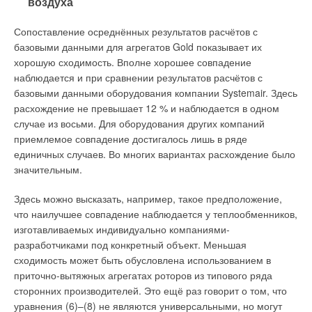
воздуха
производства рабочих колёс. При использовании не
покупных, а собственных рабочих колёс необходимо
Сопоставление осреднённых результатов расчётов с
обязательно получить от поставщика подтверждённые
базовыми данными для агрегатов Gold показывает их
результаты стендовых испытаний в аттестованной
хорошую сходимость. Вполне хорошее совпадение
лаборатории.
наблюдается и при сравнении результатов расчётов с
базовыми данными оборудования компании Systemair. Здесь
Нужно помнить, что результаты аэродинамических
расхождение не превышает 12 % и наблюдается в одном
испытаний не входят в объём обязательной сертификации
случае из восьми. Для оборудования других компаний
вентиляторов и могут представляться на добровольной
приемлемое совпадение достигалось лишь в ряде
основе, и, конечно, честным производителям нет нужды
единичных случаев. Во многих вариантах расхождение было
скрывать эту информацию.
значительным.
Здесь можно высказать, например, такое предположение,
что наилучшее совпадение наблюдается у теплообменников,
изготавливаемых индивидуально компаниями-
разработчиками под конкретный объект. Меньшая
Читайте по теме:
сходимость может быть обусловлена использованием в
→
приточно-вытяжных агрегатах роторов из типового ряда
Зона особой ответственности
ЖУРНАЛ СОК НОЯБРЬ 2023
сторонних производителей. Это ещё раз говорит о том, что
→
Высоконапорные вентиляторы ВИР: работают там, где
уравнения (6)–(8) не являются универсальными, но могут
другие не справятся