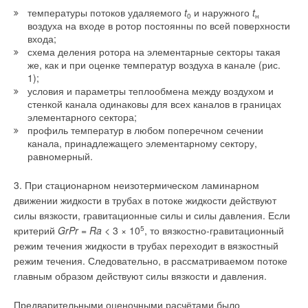
температуры потоков удаляемого
t
и наружного
t
0
н
воздуха на входе в ротор постоянны по всей поверхности
входа;
Александр
02-07-2024
схема деления ротора на элементарные секторы такая
Здравствуйте, есть возможность изготовления вентилятора ВСК9-
же, как и при оценке температур воздуха в канале (рис.
12,5-02200-08-0-ОВ-У3?
1);
Комментарий полезен?
условия и параметры теплообмена между воздухом и
стенкой канала одинаковы для всех каналов в границах
ДА
НЕТ
элементарного сектора;
профиль температур в любом поперечном сечении
1
из
1
пользователей считают этот комментарий полезным
канала, принадлежащего элементарному сектору,
равномерный.
Виталий Тихомиров
19-03-2022
3. При стационарном неизотермическом ламинарном
Добрый день. Подскажите , есть возможность изготовления аналогов
вентиляторов
движении жидкости в трубах в потоке жидкости действуют
DRFA 160-S3
силы вязкости, гравитационные силы и силы давления. Если
Вентилятор осевой R2E280AE52-05
Вентилятор CRBB/2 250/084М DP4(R2E250-RA50-15)
критерий
GrPr
=
Ra
< 3 × 10
5
, то вязкостно-гравитационный
Вентилятор осевой DP200A 2123XBT.GN 220В 120x120x38мм SUNON
режим течения жидкости в трубах переходит в вязкостный
Вентилятор Ostberg DFE 146-S2 230V 50Hz 0.29kW 1.3A
режим течения. Следовательно, в рассматриваемом потоке
Комментарий полезен?
главным образом действуют силы вязкости и давления.
ДА
НЕТ
Предварительными оценочными расчётами было
3
из
3
пользователей считают этот комментарий полезным