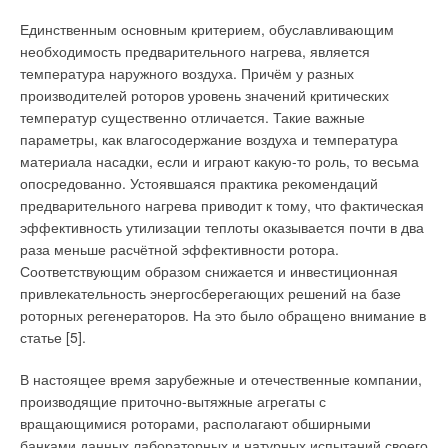
обычно применяют импортное рабочее колесо фирмы
«Селябик», «Комефри» или «Пункер» габаритами 200-500
Единственным основным критерием, обуславливающим
мм и стандартный АС-мотор (асинхронный мотор) с
необходимость предварительного нагрева, является
внутренним ротором китайского, белорусского, реже —
температура наружного воздуха. Причём у разных
российского производства (мощность от 125 до 3000 Вт).
производителей роторов уровень значений критических
Отдельные фирмы («Инновент», «КВМ», «ВЕЗА»)
температур существенно отличается. Такие важные
используют рабочие колёса собственного производства, но
параметры, как влагосодержание воздуха и температура
качественная аэродинамика, геометрия и низкая вибрация
материала насадки, если и играют какую-то роль, то весьма
не могут быть достигнуты без специальных технологий,
опосредованно. Устоявшаяся практика рекомендаций
которыми обладают только «Лиссант» и «ВЕЗА» (по
предварительного нагрева приводит к тому, что фактическая
состоянию на 2014 год).
эффективность утилизации теплоты оказывается почти в два
раза меньше расчётной эффективности ротора.
Фактически отечественные производители канальных
Соответствующим образом снижается и инвестиционная
вентиляторов способны заместить импортные на 70-100 %
привлекательность энергосберегающих решений на базе
при условии выбора конструкции типа PLUGfan и только на
роторных регенераторов. На это было обращено внимание в
30-50 % — при использовании импортируемых мотор-колёс.
статье [5].
Так как на промышленных проектах, «подпадающих под
санкции», применение мини-вентиляторов с мотор-колёсами
В настоящее время зарубежные и отечественные компании,
(круглые канальные и малошумные вентиляторы с
производящие приточно-вытяжные агрегаты с
«беличьими колёсами») не обязательно, то критической
вращающимися роторами, располагают обширными
зависимости от импорта нет. Пример мини-систем,
банками данных лабораторных и натурных испытаний своего