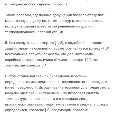
вращения рабочего колеса. В нашей стране такие приводы массово
и толщину любого серийного ротора.
пока не производятся. Надо отметить, что применение таких
вентиляторов требует понимания технических особенностей их
применения, иначе можно не получить желаемой эффективности. Что
Таким образом, сделанные допущения позволяют сделать
касается технологии, то всё не так страшно, как пишет автор.
качественную оценку поля температур материала ротора,
Технология, в первую очередь влияет на стоимость продукции.
Конечно, и на качество продукции она тоже влияет, но тут важен
пользуясь хорошо известными решениями задачи о
фактор технико-экономической достаточности выбранной технологии.
теплопроводности плоской стенки.
Нельзя становиться заложником технологии. Аэродинамика
определяется разработанной аэродинамической схемой и методами
контроля соответствия готового вентилятора этой схеме. Остаточный
5. Как следует, например, из [1, 2], в подобной постановке
дисбаланс рабочего колеса определяется качеством
балансировочного оборудования и обучением персонала. Никакой
задачи одним из основных параметров является критерий
Bi
сварочный автомат не позволит исключить динамическую
Контрольные расчёты показали, что для материала
балансировку рабочего колеса, особенно это касается современной
тенденции повышать давление вентилятора за счет увеличения
серийных роторов величина
Bi
имеет порядок 10
-5
, что
частоты вращения рабочего колеса.
По десятому абзацу: В СССР, затем в России традиционно массово
значительно меньше 0,1.
производились радиальные вентиляторы со спиральным корпусом и
осевые вентиляторы с цилиндрическим корпусом. Они ничем не хуже
аналогичных зарубежных вентиляторов, используются аналогичные
В этом случае нагрев или охлаждение пластины
аэродинамические схемы, поэтому нет никаких причин использовать
определяются исключительно интенсивностью теплоотдачи
вместо них импортные.
По одиннадцатому абзацу: Некорректно писать о низком качестве
на её поверхности. Выравнивание температур в толще листа
электродвигателей чьего бы то ни было производства без
насадки идёт очень интенсивно. Это позволяет считать
документального подтверждения. Качество электродвигателя зависит
не от страны-производителя, а от технологии, выходного контроля, а
температуры на поверхности и в середине листа
также от ценовых требований рамок производителя или поставщика.
практически равными. Тогда температура материала ротора
По двенадцатому абзацу: О технологии рабочих колес смотри выше
(п.7). Кроме того, не обязательно выкатывать детали колес и
определится, согласно [1], следующим образом:
коллекторов. Можно их штамповать. Всё определяется техникой и
экономикой и, конечно, специалистами.