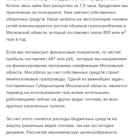
ошибки в новой словесной оболочке
Кстати, весь займ был раскуплен за 1,5 часа. Кредитами мы
практически не пользуемся. Нам хватает собственных
Стоимость отопления на разных видах топлива.
оборотных средств. Наши затраты на эксплуатацию газовых
Природный газ и альтернативы. Газификация крупных
сетей компенсируются ростом объемов газопотребления в
объектов.
Московской области, который составляет около 800 млн м
3
Теплоснабжение городов с крупными промышленными
газа в год.
предприятиями
Термическая деаэрация воды для ТЭЦ и систем
Если вас интересуют финансовые показатели, то чистая
теплоснабжения
прибыль составляет 447 млн руб., которые мы направляем
Экономичные насосы от «Элиты»
на финансирование программы газификации Московской
области. Мособлгаз за счет собственных средств строит
Электрическое отопление и ГВС многоэтажных домов —
практика внедрения
межпоселковые газопроводы. Одной из важнейших задач,
поставленных Губернатором Московской области, является
Энергетическое сопоставление терморегуляторов и
перевод на использование газа всеми котельными,
шаровых кранов на узлах обвязки отопительных приборов
работающими сейчас на других видах топлива, во всех
«Единство — во многообразии»
крупных населенных пунктах.
«Hot Stream-Тепло Вашего Дома» — бытовые антифризы
XXI века
За счет этого снизятся расходы бюджетных средств на
закупку различных видов топлива, так как газ сегодня
дешевле. Рассчитав экономическую целесообразность