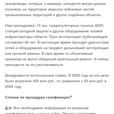
газопроводы, которые, к примеру, находятся внутри дачных
поселков, на территории закрытых войсковых частей,
промышленных территорий и других подобных объектах.
Нам принадлежат 10 тыс. газорегуляторных пунктов, 6000
Основал компанию Vinicio Mettifogo в 1959 г. Сегодня фирма
станций катодной защиты и другое оборудование газовой
владеет завидной долей рынка, недвижимостью в 20 тыс. м
2
инфраструктуры области. Срок эксплуатации трубопроводов
в Montorso Vaccination, у нее солидные производственные
составляет 40 лет. В настоящее время проходит диагностика
возможности.
CALPEDA
— это, прежде всего, современные
сетей и оборудования на предмет дальнейшей эксплуатации
технологии, надежность, высокие стандарты безопасности и
или срочной замены. В свое время по объективным
качественная продукция по конкурентоспособной цене.
причинам не велся обширный капитальный ремонт. И сейчас
Продукция CALPEDA — это наглядная демонстрация
приходится за это расплачиваться.
достижений, основа которых — эффективный менеджмент,
Вкладываются колоссальные суммы. В 2005 году на эти цели
креативный дизайн, бесценный опыт и постоянное
было затрачено 450 млн руб., по сравнению с 50 млн руб. в
повышение квалификации персонала.
2002 году.
CALPEDA производит электрические насосы для бытовых,
Сложна ли процедура газификации?
промышленных и сельскохозяйственных целей. Компания
ассоциируется у профессионалов с функциональными
Д.А:
Вся необходимая информация по вопросам
преимуществами, надежностью и высоким КПД.
газификации есть у нас на сайте. Процесс подготовки