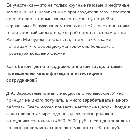
Ее участники — это не только крупные газовые и нефтяные
циркуляционные насосы CALPEDA имеют одинаковую
компании, но и независимые производители газа, строители,
осевую базу с традиционными моделями.
организации, которые занимаются эксплуатацией и
Область применения — чистые неагрессивные жидкости, без
сервисным обслуживанием газовых сетей, проектировщики,
абразивных материалов. Инновационные конструкция и
то есть полный спектр тех, кто работает на газовом рынке
дизайн, передовые технологии работы с нержавеющей
России. Мы будем работать над этим, так как сами
сталью помогли CALPEDA выпустить еще одну новинку —
понимаем, что объем документов очень большой, а
серию погружных насосов SDX. Сейчас предлагаются две
процедура довольно сложна.
модели — 6SDX и 8SDX. Эти насосы долговечны и устойчивы
Как обстоит дело с кадрами, оплатой труда, а также
к коррозии, обладают повышенной производительностью и
повышением квалификации и аттестацией
потребляют меньше энергии, что позволяет снизить
сотрудников?
эксплуатационные расходы. Благодаря компактной
компоновке техническое обслуживание этих насосов удобно
Д.А:
Заработные платы у нас достаточно высокие. У нас
и не требует специальных инструментов.
принцип не много получать, а много зарабатывать и много
работать. Здесь можно привести некоторые цифры. Когда я
сюда пришел четыре года назад, зарплата рядового
Читайте по теме:
сотрудника составляла 4500–5000 руб., а сегодня зарплата
→
Обзор систем защиты от протечек 2026
нашего специалиста составляет уже около 16 тыс. руб.
ЖУРНАЛ СОК ИЮНЬ 2026
→
Как определить качество хомутов — несколько простых