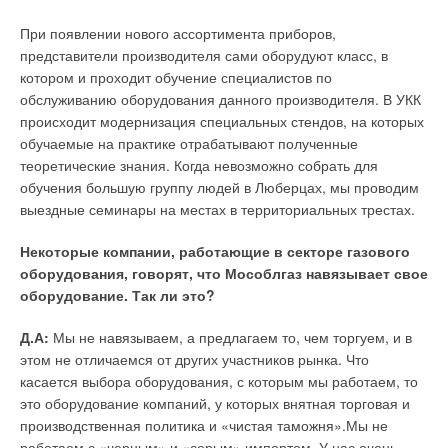
Добавить комментарий
При появлении нового ассортимента приборов,
Ваше имя *
представители производителя сами оборудуют класс, в
котором и проходит обучение специалистов по
обслуживанию оборудования данного производителя. В УКК
Ваш E-mail *
происходит модернизация специальных стендов, на которых
обучаемые на практике отрабатывают полученные
теоретические знания. Когда невозможно собрать для
Текст комментария
обучения большую группу людей в Люберцах, мы проводим
выездные семинары на местах в территориальных трестах.
Некоторые компании, работающие в секторе газового
оборудования, говорят, что Мособлгаз навязывает свое
оборудование. Так ли это?
Д.А:
Мы не навязываем, а предлагаем то, чем торгуем, и в
этом не отличаемся от других участников рынка. Что
касается выбора оборудования, с которым мы работаем, то
это оборудование компаний, у которых внятная торговая и
производственная политика и «чистая таможня».Мы не
работаем с «черным» и «серым» импортом. У нас очень