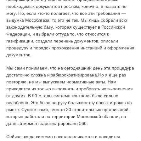
необходимых документов простым, конечно, я назвать не
Продукция CALPEDA сегодня
могу. Но, если кто-то полагает, что все эти требования —
Самовсасывающие центробежные насосы с открытым
выдумка Мособлгаза, то это не так. Мы лишь собрали всю
рабочим колесом
— для дренажа ванн или канав, для
законодательную базу, которая существует в Российской
полива, струйные насосы для глубоких скважин (колодцев), и
Федерации, и выбрали оттуда то, что относится к
мытья водой под напором.
Дренажные погружные насосы
газификации, создали перечень документов, описали
— для откачки воды из затопленных помещений и емкостей,
процедуру и порядок прохождения инстанций и оформления
откачки воды из прудов, канав и стоков, для жидкостей с
документов.
твердыми инородными частицами и волокнами.
Мы сами понимаем, что на сегодняшний день эта процедура
Самовсасывающие центробежные насосы с
достаточно сложна и забюрократизирована.Но я еще раз
предварительным фильтром
— для установок фильтрации
повторяю, не мы выпускаем нормативные акты. Нам
воды бассейнов, для чистой или слегка загрязненной воды
приходится их только выполнять и требовать их выполнения
со взвешенными твердыми частицами, для морской воды. А
от других. В 90-е годы система контроля была сильно
также самовсасывающие насосы для гидромассажных ванн
ослаблена. Это было на руку большинству новых игроков на
и многорядные насосы для установок теплоснабжения,
рынке. Судите сами, вместо 20 строительных организаций,
кондиционирования, охлаждения и циркуляции.
которые работали на территории Московской области, на
данный момент зарегистрировано 560.
Среди новинок CALPEDA особого внимания заслуживает
расширившийся ассортимент многоступенчатых насосов
Сейчас, когда система восстанавливается и наводится