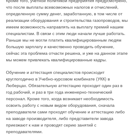
Кроме того, учетной политикой предприятия предусмотрено,
способов
ЖУРНАЛ СОК ИЮНЬ 2026
что после выплаты всевозможных налогов и отчислений,
→
Система Качества РЕХАУ: как цифровые технологии
определенную сумму денег, заработанную, в том числе от
помогают защитить рынок от подделок
ЖУРНАЛ СОК ИЮНЬ 2026
реализации оборудования и строительства газопроводов, мы
→
Термоокислительная деструкция — основной фактор
имеем возможность направлять на выплату премий нашим
сокращения срока службы полипропиленовых труб
специалистам. В связи с этим люди начали лучше работать.
ЖУРНАЛ СОК МАЙ 2026
→
Влияние концентрации активного ила на скорость
Раньше мы не могли платить квалифицированным людям
потребления кислорода в системах биоочистки сточных
большую зарплату и качественно проводить обучение,
вод
ЖУРНАЛ СОК МАЙ 2026
сейчас эта проблема отчасти решена, и уже на данном этапе
мы можем привлекать квалифицированные кадры.
Обучение и аттестация специалистов происходит
круглогодично в Учебно-курсовом комбинате (УКК) в
Люберцах. Обязательную аттестацию проходит один раз в
Уведомления отключены
год рабочий, и раз в три года инженерно-технический
персонал. Кроме того, когда возникает необходимость
Комментарии
освоить работу с новым видом оборудования, сначала
преподаватели сами проходят обучение и аттестацию либо
В этой теме еще нет комментариев
на заводе производителя, либо представители завода
приезжают к нам и проводят серию занятий с
преподавателями.