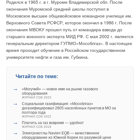
Родился в 1965 г. в г. Муроме Владимирской обл. После
окончания Муромской средней школы поступил в
Московское высшее общевойсковое командное училище им.
Верховного Совета РСФСР, которое окончил в 1986 г. После
окончания МВОКУ прошел путь от командира взвода до
старшего военного эксперта МИД РФ. С мая 2002 г. является
генеральным директором ГУПМО«Мособлгаз». В настоящее
время проходит обучение в Российском государственном
университете нефти и газа им. Губкина.
Читайте по теме:
→
«Могучий» — новое имя на рынке газового
оборудования
ЖУРНАЛ СОК 2023
→
Социальная газификация: «Мособлгаз»
догазифицировал 2805 населённых пунктов в МО за
полтора года
ЖУРНАЛ СОК 2022
→
Платить за газ вовремя — удобно!
ЖУРНАЛ СОК 2019
→
Электрокотлы Navien EQB — качественное
оборудование из Южной Кореи по разумной цене