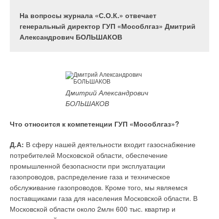
На вопросы журнала «С.О.К.» отвечает
генеральный директор ГУП «Мособлгаз» Дмитрий
Александрович БОЛЬШАКОВ
Дмитрий Александрович
БОЛЬШАКОВ
Что относится к компетенции ГУП «Мособлгаз»?
Д.А:
В сферу нашей деятельности входит газоснабжение
потребителей Московской области, обеспечение
промышленной безопасности при эксплуатации
Оформить подписку
газопроводов, распределение газа и техническое
Отправить ссылку другу
обслуживание газопроводов. Кроме того, мы являемся
поставщиками газа для населения Московской области. В
Журнал С.О.К. № ,
Московской области около 2млн 600 тыс. квартир и
CALPEDA сегодня