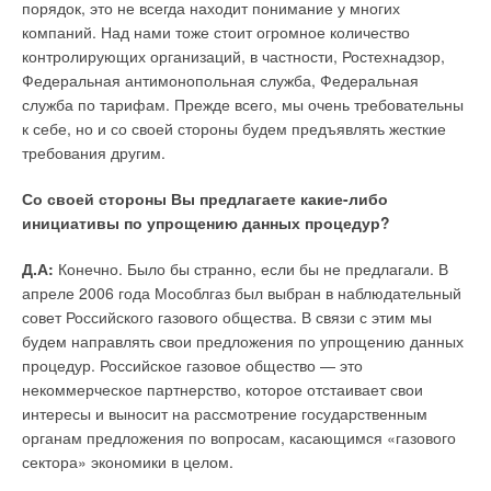
серии MXH — MXH 206 и MXH 407. Новые модели
порядок, это не всегда находит понимание у многих
сконструированы для достижения более высокого уровня
компаний. Над нами тоже стоит огромное количество
напора — 68,5 м (у предыдущих моделей— 57 м). В
контролирующих организаций, в частности, Ростехнадзор,
дополнение появились еще две новые модели для
Федеральная антимонопольная служба, Федеральная
обеспечения более высокого расхода MXH 1602 и MXH 1603
служба по тарифам. Прежде всего, мы очень требовательны
— 25 м
3
/ч (у предыдущих моделей — 13 м
3
/ч).
к себе, но и со своей стороны будем предъявлять жесткие
требования другим.
Модели этой серии предназначены в основном для
водоснабжения — это универсальные бытовые насосы. Пять
Со своей стороны Вы предлагаете какие-либо
новых моделей насосов добавились и в серии MXS —
инициативы по упрощению данных процедур?
насосы для водоснабжения из колодцев, цистерн,
Д.А:
Конечно. Было бы странно, если бы не предлагали. В
резервуаров с водой и утилизации дождевой воды. Для
апреле 2006 года Мособлгаз был выбран в наблюдательный
большего напора воды — MXS 207-208 и MXS 406-407-408—
совет Российского газового общества. В связи с этим мы
87,5 м (у предыдущих моделей — 66 м).
будем направлять свои предложения по упрощению данных
Циркуляционные насосы серии NC с синхронным мотором
процедур. Российское газовое общество — это
на постоянном магните — это инновационное решение для
некоммерческое партнерство, которое отстаивает свои
бытовых тепловых установок с рядом преимуществ: высокие
интересы и выносит на рассмотрение государственным
эксплуатационные качества и надежность благодаря
органам предложения по вопросам, касающимся «газового
использованию синхронного двигателя, экономия
сектора» экономики в целом.
электроэнергии на 40%, взаимозаменяемость —