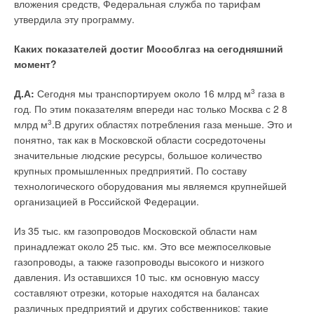
вложения средств, Федеральная служба по тарифам
утвердила эту программу.
CALPEDA сегодня
Каких показателей достиг Мособлгаз на сегодняшний
момент?
СОК №5 | 2006
24194
0
0
Д.А:
Сегодня мы транспортируем около 16 млрд м
3
газа в
Рубрика
Тэги
год. По этим показателям впереди нас только Москва с 2 8
млрд м
3
.В других областях потребления газа меньше. Это и
понятно, так как в Московской области сосредоточены
значительные людские ресурсы, большое количество
CALPEDA — один из ведущих производителей
крупных промышленных предприятий. По составу
электрических насосов на итальянском и мировом
технологического оборудования мы являемся крупнейшей
рынке. 35 лет устойчивого роста и успехов, более
организацией в Российской Федерации.
200 сотрудников, свыше 700 моделей насосов с
номинальной мощностью от 0,5 до 175 л.с. (самый
Из 35 тыс. км газопроводов Московской области нам
широкий модельный ряд среди итальянских
принадлежат около 25 тыс. км. Это все межпоселковые
производителей), 14 представительств и сервис-
газопроводы, а также газопроводы высокого и низкого
центров в Италии, дистрибуция по всему миру от
давления. Из оставшихся 10 тыс. км основную массу
Европы до Африки, Австралии и Новой Зеландии
составляют отрезки, которые находятся на балансах
— эти факты говорят сами за себя.
различных предприятий и других собственников: такие