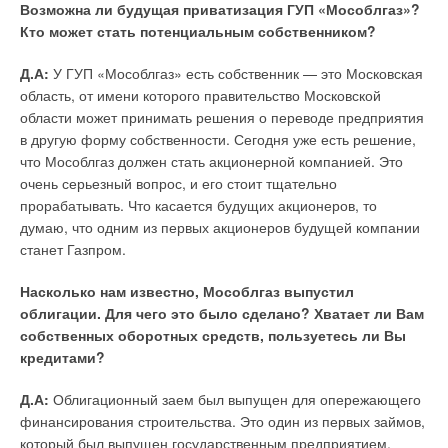
Возможна ли будущая приватизация ГУП «Мособлгаз»?
Капитальные и эксплуатационные затраты при
Кто может стать потенциальным собственником?
использовании УФ-установок обеззараживания подземных
вод
Д.А:
У ГУП «Мособлгаз» есть собственник — это Московская
Китай в России: перспективы развития
область, от имени которого правительство Московской
Классификация систем кондиционирования.
области может принимать решения о переводе предприятия
Неоднозначность подходов и направлений
в другую форму собственности. Сегодня уже есть решение,
Медно-никелевая катастрофа
что Мособлгаз должен стать акционерной компанией. Это
очень серьезный вопрос, и его стоит тщательно
Насосные установки ГРАНФЛОУ® — завоевание рынка
прорабатывать. Что касается будущих акционеров, то
Новейшие трубопроводные системы
думаю, что одним из первых акционеров будущей компании
Новые нормы снимают запреты и противоречия
станет Газпром.
Помощник по имени DNA
Насколько нам известно, Мособлгаз выпустил
Регуляторы расхода воздуха. Их функции, проектирование
облигации. Для чего это было сделано? Хватает ли Вам
и пуско- наладка систем с переменным расходом
собственных оборотных средств, пользуетесь ли Вы
Российский рынок отопительных приборов. Алюминиевые
кредитами?
радиаторы
Скупой платит дважды, или Чем грозит установка
Д.А:
Облигационный заем был выпущен для опережающего
морально устаревающего оборудования?
финансирования строительства. Это один из первых займов,
который был выпущен государственным предприятием.
СНИП 23-02–2003 «Тепловая защита зданий» — старые