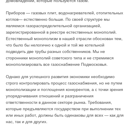
домовладений, которые пользуются газом.
ELEGANCE. Не все алюминиевые радиаторы одинаковы
Приборов — газовых плит, водонагревателей, отопительных
REHAU. Инновации — позиция лидера
котлов— естественно больше. По своей структуре мы
Быстроразъемные соединения для систем водоснабжения
являемся газораспределительной организацией,
и отопления JG SPEEDFIT
зарегистрированной в реестре естественных монополий.
Естественный монополизм в нашей отрасли обоснован тем,
Бытовое газовое оборудование: на «некитайской» стороне
что было бы нелогично к одной и той же котельной
Вентиляция «АЭРЭКО» в многоквартирных жилых домах
подводить две трубы разных собственников. Мы не
Встроенный пылесос всегда «за кадром»
сторонники монополий советского типа и не стремимся
монополизировать все газоснабжение Подмосковья.
Интегрированные готовые к подключению центральные
кондиционеры позволяют экономить время и деньги
Однако для успешного развития экономики необходимо
Использование высших водных растений в практике
строго контролировать процесс газоснабжения, но не путем
очистки сточных вод и поверхностного стока
монополизации и поглощения конкурентов, а с точки зрения
История одного объекта, или Выбор системы
упорядочивания отношений и разграничения
кондиционирования для торгового центра
ответственности в данном секторе рынка. Требования,
К поддержанию качества и долговечности
которые предъявляются государством при выполнении тех
эксплуатируемых внутренних водопроводно-
или иных работ, должны быть одинаковы для всех — как для
канализационных систем
нас, так и для других.
Как научиться быстро принимать решения