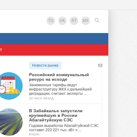
TG
VK
RT
MX
Т
EN
Новости рынка
Российский коммунальный
ресурс на исходе
Заниженные тарифы ведут
инфраструктуру ЖКХ к дальнейшей
деградации, считают эксперты ...
23 ЧАСА НАЗАД
В Забайкалье запустили
крупнейшую в России
Абагайтуйскую СЭС
Годовая выработка Абагайтуйской СЭС
составит 223 221 тыс. кВт-ч ...
ВЧЕРА