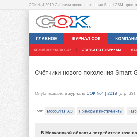
СОК № 4 2019 Счётчики нового поколения Smart GSM: прост
Правовая природа систем геотерма
тепловых насосов
ГЛАВНОЕ
ЖУРНАЛ СОК
КОМПАН
АРХИВ ЖУРНАЛА СОК
СТАТЬИ ПО РУБРИКАМ
НА
Опубликовано в журнале
СОК №4 | 2019
(стр. 40-
Законодательство
ВИЭ
Рубрика
:
Счётчики нового поколения Smart 
Системы хранения энергии
Тепловые насосы
Тэги
:
Опубликовано в журнале
СОК №4 | 2019
(стр. 39)
В настоящей статье система геотермально
рассматривается практикующим юристом с 
Мособлгаз, АО
Приборы и инструменты
Газо
Тэги
:
Автор исследует правовую природу указан
материального права в рамках рассмотре
(поставщиками) тепловых насосов и потреб
В Московской области потребители газа в
оборудования.