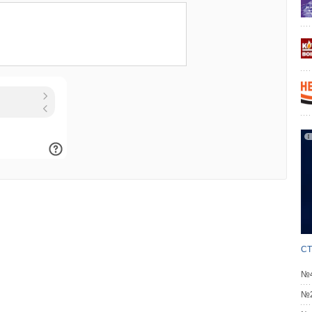
духа, воды с использованием специальных
пециально выращенные для получения энергии растения,
а и потребления, за исключением отходов, полученных
 и топлива, биогаз, газ, выделяемый отходами
дов, газ, образующийся на угольных разработках [ст. 3
ФЗ (ред. от 27 декабря 2018 года) «Об электроэнергетике»
 года)].
емая для генерации теплоты энергия солнца, грунта,
елать следующий вывод.
 теплового насоса является интегрированным в здание
ионирующим на основе возобновляемых источников
термальной энергии грунта для генерации теплоты), обычно
СТ
его водоснабжения.
№4
 теплового насоса является системой инженерно-
№2
для здания — капитальным ремонтом объекта капитального