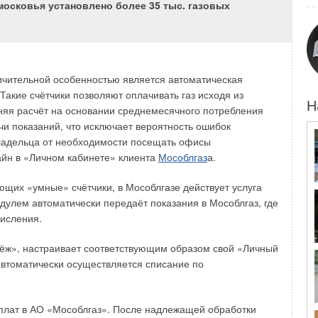
московья установлено более 35 тыс. газовых
 не всегда находится в надлежащем техническом
 местных жителей и предприятий в теплоснабжении.
ичительной особенностью является автоматическая
 располагают централизованными инженерными
Такие счётчики позволяют оплачивать газ исходя из
ономики энергоресурсами. Сегодня на рынке существуют
Н
няя расчёт на основании среднемесячного потребления
е отечественного производства, позволяющие решить
чи показаний, что исключает вероятность ошибок
ия.
ладельца от необходимости посещать офисы
айн в «Личном кабинете» клиента
Мособлгаз
а.
ения на базе тепловых насосов, применяемых как
ероприятий по повышению энергоэффективности, так
ющих «умные» счётчики, в Мособлгазе действует услуга
ения автономного теплоснабжения и горячего
улем автоматически передаёт показания в Мособлгаз, где
зводственных мощностей, складских помещений и т. п.
числения.
са, системы геотермального теплоснабжения до
ёж», настраивает соответствующим образом свой «Личный
ой точки зрения в качестве объекта права.
автоматически осуществляется списание по
виду того, что между производителями (поставщиками)
ителями (заказчиками) периодически возникают споры,
плат в АО «Мособлгаз». После надлежащей обработки
разрешение суда.