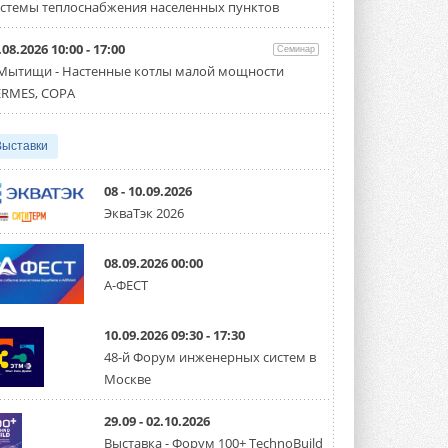
партнёрство за Уралом
стемы теплоснабжения населенных пунктов
Президент Омского землячества в
Москве Михаил Тимошенко посетил
Омск с трёхдневным рабочим визитом ...
.08.2026 10:00 - 17:00
Семинар
31 ИЮЛЯ 2026
 Мытищи - Настенные котлы малой мощности
RMES, COPA
Carrier модернизирует
флагманский чиллер AquaEdge
19XR
Выставки
Чиллер получил новую версию,
работающую на хладагенте R1234ze ...
31 ИЮЛЯ 2026
08 - 10.09.2026
ЭкваТэк 2026
Mitsubishi расширяет
направление систем
охлаждения для ЦОД
08.09.2026 00:00
Mitsubishi Electric создаёт в США новую
компанию MEHITS US Inc. ...
А-ФЕСТ
31 ИЮЛЯ 2026
10.09.2026 09:30 - 17:30
США запретили использование
иностранных инверторов
48-й Форум инженерных систем в
28 июля 2026 года Федеральная
Москве
комиссия по связи США (FCC) обновила
свой специальный перечень Covered ...
31 ИЮЛЯ 2026
29.09 - 02.10.2026
Выставка - Форум 100+ TechnoBuild