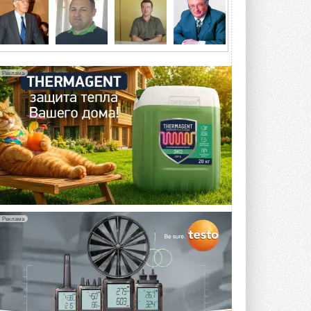
5 АВГУСТА 2026
21-й ежегодный форум
«ЦОД-2026»
Мероприятие пройдет 2-3 сентября в
отеле Radisson Slavyanskaya. Форум
Реклама
посетит более двух тысяч участников ...
5 АВГУСТА 2026
Китайская Shenling представила
линейку тепловых насосов
«воздух-вода» на R290
Серия ThermaX R290 All-In-One
включает три модели ...
4 АВГУСТА 2026
Тепловые насосы в связке с
солнечной генерацией и
Реклама
накопителем снижают
потребление на 60%
Исследователи из Италии установили ...
4 АВГУСТА 2026
«РУСКЛИМАТ Fest 2026» в Уфе
собрал свыше 700 профи
климатической отрасли