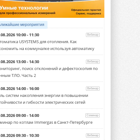
Организатором выступил торгово-
производственный холдинг ...
3 АВГУСТА 2026
«Датарк» испытал модульный
Ближайшие мероприятия
ЦОД с плотностью 54 кВт на
стойку
.08.2026 10:00 - 11:30
Вебинар
Испытания прошли на собственной
томатика USYSTEMS для отопления. Как
производственной площадке и были ...
кономить на коммуналке используя автоматику
3 АВГУСТА 2026
Samsung выпускает VRF-
.08.2026 13:00 - 14:30
Вебинар
систему DVM на R32
ниторинг, поиск отклонений и дефектоскопия по
Линейка включает семь типоразмеров
нным ТЛО. Часть 2
производительностью от 22,4 до 56 кВт.
Суммарная длина трубопроводов ...
3 АВГУСТА 2026
.08.2026 14:00 - 16:00
Вебинар
ль систем накопления энергии в повышении
«СиСофт Девелопмент» подвел
тойчивости и гибкости электрических сетей
итоги конкурса студенческих
проектов «ТИМ-лидеры 2026»
Новый сезон конкурса «ТИМ-лидеры»
.08.2026 09:00 - 14:00
Семинар
стартует уже в сентябре 2026 года ...
минар по котлам Immergas в Санкт-Петербурге
3 АВГУСТА 2026
«Русклимат» укрепляет
.08.2026 09:30 - 10:30
Вебинар