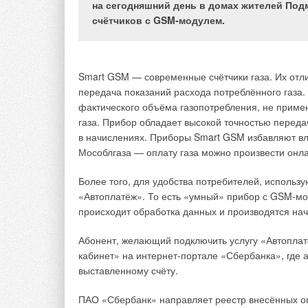
на сегодняшний день в домах жителей Под
счётчиков с GSM-модулем.
Инфраструктура современных населённых пунктов
состоянии, позволяющем обеспечить потребности
Smart GSM — современные счётчики газа. Их отл
Часто небольшие населённые пункты вообще не
передача показаний расхода потреблённого газа. 
коммуникациями для обеспечения населения и эк
фактического объёма газопотребления, не приме
передовые технологические решения, в том числ
газа. Прибор обладает высокой точностью переда
вышеуказанные проблемы в сфере теплоснабжен
в начислениях. Приборы Smart GSM избавляют в
Мособлгаза — оплату газа можно произвести онл
Речь идёт о системах геотермального теплоснабж
ресурсоснабжающими организациями в рамках м
Более того, для удобства потребителей, использу
и населением и предпринимателями для обеспеч
«Автоплатёж». То есть «умный» прибор с GSM-мод
водоснабжения (ГВС) частных домохозяйств, прои
происходит обработка данных и производятся на
Несмотря на возрастание потребительского спро
Абонент, желающий подключить услугу «Автоплат
настоящего времени не рассматривались с правов
кабинет» на интернет-портале «Сбербанка», где 
выставленному счёту.
Вместе с тем необходимость в этом появляется в
таких систем на базе тепловых насосов и потреб
ПАО «Сбербанк» направляет реестр внесённых о
которые впоследствии передаются сторонами на 