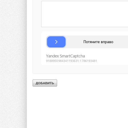
низкопотенциальная тепловая энергия земли, воз
теплоносителей, биомасса, включающая в себя с
в том числе деревья, а также отходы производств
в процессе использования углеводородного сырья
производства и потребления на свалках таких отхо
Федерального закона от 26 марта 2003 года №35-
(с изм. и доп., вступившими в силу с 1 января 2019
«
Возобновляемый источник энергии
» — использу
воздуха, воды, биомассы.
Из анализа вышеуказанных норм права можно сд
Система геотермального теплоснабжения на базе
автономным источником теплоснабжения, функц
энергии (в частности, за счёт использования гео
используемым для целей теплоснабжения и горяч
Система геотермального теплоснабжения на базе
технического обеспечения здания, а её монтаж 