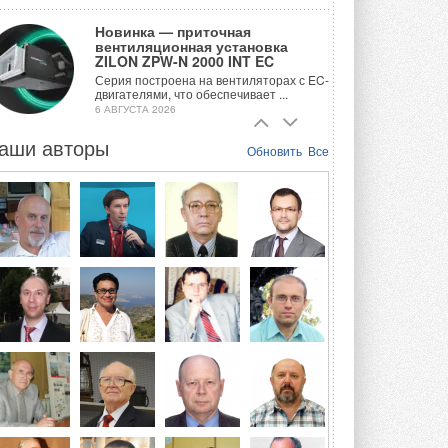
Новинка — приточная
вентиляционная установка
ZILON ZPW-N 2000 INT EC
Серия построена на вентиляторах с EC-
двигателями, что обеспечивает ...
6 АВГУСТА 2026
аши авторы
Учёные ЮУрГУ создали
Обновить
Все
каскадную установку,
объединяющую солнечную и
геотермальную энергию
Природосберегающие технологии ...
6 АВГУСТА 2026
Для Арктики создали
технологию защиты
ветрогенераторов от аварий
Разработка учитывает влияние
мерзлоты, обледенения и снеговых ...
6 АВГУСТА 2026
Гибридный тепловой насос PV/T
с одним общим испарителем
Исследователи предложили
конструкцию двухисточникового ...