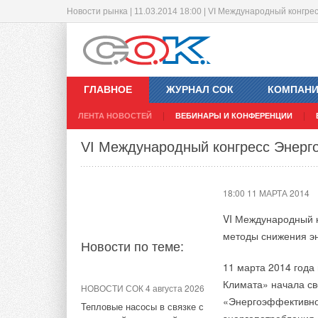
Новости рынка | 11.03.2014 18:00 | VI Международный конгре
Конференция Gree - ПЕРЕСПЕК
15:06 11 МАРТА 2014
ГЛАВНОЕ
ЖУРНАЛ СОК
КОМПАН
Компания
GREE
Ele
ЛЕНТА НОВОСТЕЙ
ВЕБИНАРЫ И КОНФЕРЕНЦИИ
конференцию «ПЕ
Новости по теме:
выставки «МИР КЛИ
VI Международный конгресс Энерго
В программе конфер
НОВОСТИ СОК 16 декабря
2025
технологических ре
18:00 11 МАРТА 2014
сотрудничества с к
Дилерская конференция
VI Международный к
GREE 2026 на Тайване
последняя модель б
методы снижения эн
модулем и специал
Новости по теме:
НОВОСТИ СОК 21 ноября
кондиционером с л
2025
11 марта 2014 года
анонсирует мощный
GREE: Акцент на «зелёные»
Климата» начала св
НОВОСТИ СОК 4 августа 2026
охлаждением, спосо
технологии для устойчивого
«Энергоэффективно
Тепловые насосы в связке с
развития