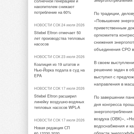
энергопотребления 
солнечной генерацией и
Ведущие специалист
накопителем снижают
НОВОСТИ СОК 18 ноября
вентиляции в 2014 
потребление на 60%
По традиции, дело
2025
при продвижении со
«Повышение энерго
5-я Конференция глобальных
коммерческого дире
НОВОСТИ СОК 24 июля 2026
партнеров GREE: итоги
приветственным док
директора маркетин
десятилетия и новые
Stiebel Eltron отмечает 50
оргкомитета конгре
Георгия Геннадьеви
горизонты
лет производства тепловых
снижения энергопот
насосов
Владимира Петрови
объединения СРО в 
НОВОСТИ СОК 31 октября
компании
ЕВРОКЛ
2025
НОВОСТИ СОК 23 июля 2026
отраслевых СМИ.
В своем выступлени
Технологии GREE в области
Коалиция из 19 штатов и
фотоэлектрических систем
решению задач в об
Нью-Йорка подала в суд на
Конференция прой
на выставке в Эр-Рияде
EPA
выступил с предлож
центральном выстав
направления в масш
НОВОСТИ СОК 29 октября
НОВОСТИ СОК 17 июля 2026
2025
Stiebel Eltron расширил
По завершении пане
ЕВРОКЛИМАТ получил приз
линейку воздушно-водяных
дня конгресса прош
«Золотой дистрибьютор
тепловых насосов WPL-A
энергопотребления 
GREE 2025»
воздуха (ОВК)», «Н
НОВОСТИ СОК 17 июля 2026
НОВОСТИ СОК 30 августа
водоснабжения и ка
Новая редакция СП
2023
области энергоэффе
60.13330.2020