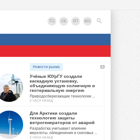
TG
VK
RT
MX
EN
Новости рынка
Учёные ЮУрГУ создали
каскадную установку,
объединяющую солнечную и
геотермальную энергию
Природосберегающие технологии ...
2 ЧАСА НАЗАД
Для Арктики создали
технологию защиты
ветрогенераторов от аварий
Разработка учитывает влияние
мерзлоты, обледенения и снеговых ...
2 ЧАСА НАЗАД