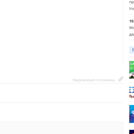
пр
In
10
Мо
да
Уведомления отключены
Уведомления отключены