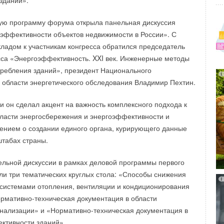
зданий».
ы отрасли обсудят развитие рынка кондиционирования и
году и осветят актуальные проблемы интернет-маркетинга
вую программу форума открыла панельная дискуссия
бственного бизнеса. В программе выступления
эффективности объектов недвижимости в России». С
ктора GREE в странах Евросоюза и СНГ Chen Haofan,
ладом к участникам конгресса обратился председатель
гового агентства «Литвинчук Маркетинг»; Литвинчука
сса «Энергоэффективность. XXI век. Инженерные методы
ча, генерального директора Евроклимат-Регион Мурашко
ребления зданий», президент Национального
ча и др. Мероприятие проводится при поддержке
области энергетического обследования Владимир Пехтин.
ИМАТ
, маркетингового агентства «Литвинчук Маркетинг»; и
и он сделал акцент на важность комплексного подхода к
ласти энергосбережения и энергоэффективности и
дет
в зале «А» павильона №1 с 15:00 до 18:00
в
ением о создании единого органа, курирующего данные
очном комплексе Экспоцентр на Красной Пресне.»
табах страны.
льной дискуссии в рамках деловой программы первого
ли три тематических круглых стола: «Способы снижения
системами отопления, вентиляции и кондиционирования
ормативно-техническая документация в области
нализации» и «Нормативно-техническая документация в
ктивности зданий».