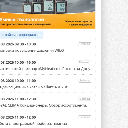
Исследователи из Италии установили ...
4 АВГУСТА 2026
«РУСКЛИМАТ Fest 2026» в Уфе
собрал свыше 700 профи
климатической отрасли
Организатором выступил торгово-
производственный холдинг ...
Ближайшие мероприятия
3 АВГУСТА 2026
.08.2026 09:30 - 10:30
Вебинар
«Датарк» испытал модульный
тановки повышения давления WILO
ЦОД с плотностью 54 кВт на
стойку
.08.2026 10:00 - 16:00
Семинар
Испытания прошли на собственной
производственной площадке и были ...
актический семинар «MyHeat» в г. Ростов-на-Дону
3 АВГУСТА 2026
.08.2026 10:00 - 11:00
Вебинар
Samsung выпускает VRF-
нденсационные котлы Vaillant 48+ кВт
систему DVM на R32
Линейка включает семь типоразмеров
производительностью от 22,4 до 56 кВт.
.08.2026 11:00 - 12:30
Вебинар
Суммарная длина трубопроводов ...
YAL CLIMA Кондиционеры. Обзор ассортимента.
3 АВГУСТА 2026
«СиСофт Девелопмент» подвел
.08.2026 11:00 - 12:00
Вебинар
итоги конкурса студенческих
бота с программой подбора, нюансы
проектов «ТИМ-лидеры 2026»