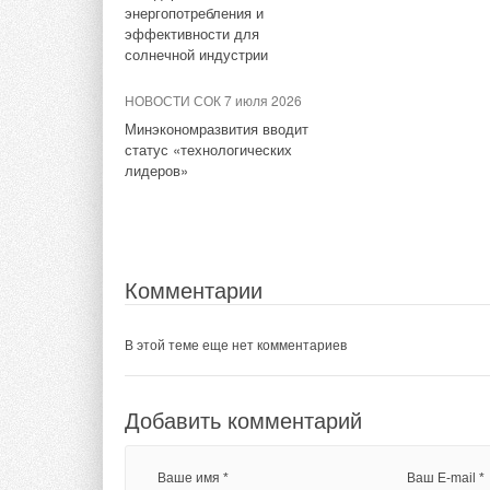
цвете
энергопотребления и
эффективности для
солнечной индустрии
Тэги:
Группа компаний ЕВРОКЛИМАТ
Бренд Gree
НОВОСТИ СОК 7 июля 2026
Минэкономразвития вводит
статус «технологических
Комментарии
лидеров»
В этой теме еще нет комментариев
Добавить комментарий
Комментарии
Ваше имя *
Ваш E-mail *
В этой теме еще нет комментариев
Добавить комментарий
Текст комментария
Ваше имя *
Ваш E-mail *