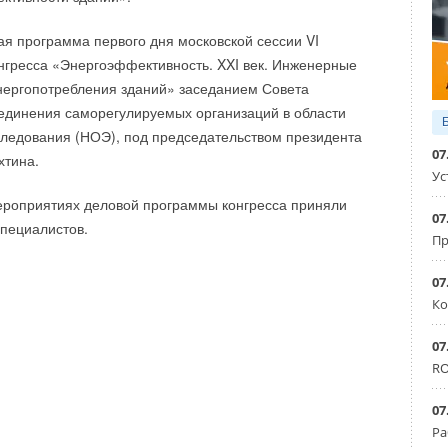
я программа первого дня московской сессии VI
гресса «Энергоэффективность. XXI век. Инженерные
нергопотребления зданий» заседанием Совета
единения саморегулируемых организаций в области
следования (НОЭ), под председательством президента
07
тина.
Ус
ероприятиях деловой программы конгресса приняли
07
специалистов.
Пр
07
Ко
07
RO
07
Ра