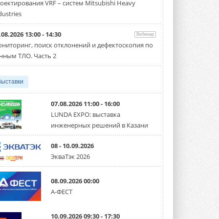
оектирования VRF – систем Mitsubishi Heavy
Новый сезон конкурса «ТИМ-лидеры»
стартует уже в сентябре 2026 года ...
dustries
3 АВГУСТА 2026
.08.2026 13:00 - 14:30
Вебинар
«Русклимат» укрепляет
ниторинг, поиск отклонений и дефектоскопия по
партнёрство за Уралом
Президент Омского землячества в
нным ТЛО. Часть 2
Москве Михаил Тимошенко посетил
Омск с трёхдневным рабочим визитом ...
31 ИЮЛЯ 2026
Выставки
Carrier модернизирует
флагманский чиллер AquaEdge
07.08.2026 11:00 - 16:00
19XR
LUNDA EXPO: выставка
Чиллер получил новую версию,
инженерных решений в Казани
работающую на хладагенте R1234ze ...
31 ИЮЛЯ 2026
08 - 10.09.2026
Mitsubishi расширяет
ЭкваТэк 2026
направление систем
охлаждения для ЦОД
Mitsubishi Electric создаёт в США новую
08.09.2026 00:00
компанию MEHITS US Inc. ...
А-ФЕСТ
31 ИЮЛЯ 2026
США запретили использование
10.09.2026 09:30 - 17:30