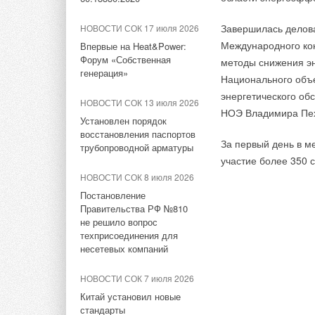
Начало испытательной
работы Промышленного
Завершилась делова
НОВОСТИ СОК 17 июля 2026
парка Gree
Международного кон
Впервые на Heat&Power:
Форум «Собственная
методы снижения э
НОВОСТИ СОК 3 августа 2023
генерация»
Национального объ
Компания Gree снова вошла
в список ForbesGlobal 2000
энергетического об
НОВОСТИ СОК 13 июля 2026
НОЭ Владимира Пех
Установлен порядок
НОВОСТИ СОК 5 июня 2023
восстановления паспортов
AWE 2023 - Новый образ
За первый день в м
трубопроводной арматуры
производства Gree
участие более 350 
НОВОСТИ СОК 8 июля 2026
НОВОСТИ СОК 27 апреля
Постановление
2023
Правительства РФ №810
GREE на 133-ей Кантонской
не решило вопрос
ярмарке
техприсоединения для
несетевых компаний
НОВОСТИ СОК 29 декабря
2022
НОВОСТИ СОК 7 июля 2026
Новинка: сплит-система
Китай установил новые
GREE Lyra Inverter в черном
стандарты