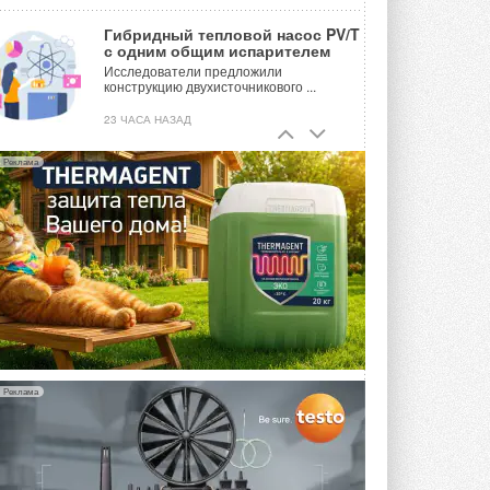
Гибридный тепловой насос PV/T
с одним общим испарителем
Исследователи предложили
конструкцию двухисточникового ...
23 ЧАСА НАЗАД
21-й ежегодный форум
Реклама
«ЦОД-2026»
Мероприятие пройдет 2-3 сентября в
отеле Radisson Slavyanskaya. Форум
посетит более двух тысяч участников ...
ВЧЕРА
Китайская Shenling представила
линейку тепловых насосов
«воздух-вода» на R290
Серия ThermaX R290 All-In-One
включает три модели ...
4 АВГУСТА 2026
Реклама
Тепловые насосы в связке с
солнечной генерацией и
накопителем снижают
потребление на 60%