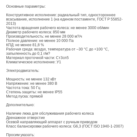
Основные параметры:
В этой теме еще нет комментариев
Конструктивное исполнение: радиальный тип, одностороннее
всасывание, исполнение 1 (на едином постаменте, ГОСТ Р 55852-
2013)
Частота вращения рабочего колеса: не менее 3000 об/мин
Диаметр рабочего колеса: 850 мм
Добавить комментарий
Производительность: не менее 28 000 м?/ч
Полное давление: не менее 10 000 Па
КПД: не менее 81,8 %
Ваше имя *
Рабочая среда: воздух, температура от –30 °C до +100 °C,
запыленность до 0,1 г/м?
Материал проточной части: Ст3сп5
Климатическое исполнение: У1
Ваш E-mail *
Электродвигатель:
Мощность: не менее 132 кВт
Напряжение: не менее 380 В
Частота тока: 50 Гц
Текст комментария
Степень защиты: не менее IP55
Метод пуска: прямой
Дополнительно:
Наличие люка для обслуживания рабочего колеса
Дренажное отверстие
Осевой направляющий аппарат с ручным приводом
Класс балансировки рабочего колеса: G6,3 (ГОСТ ISO 1940-1-2007)
Просим указать: