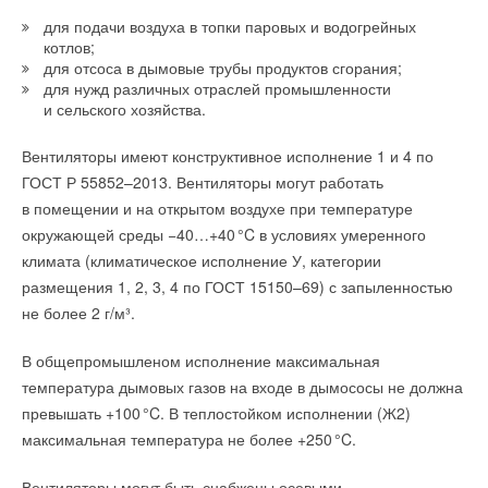
для подачи воздуха в топки паровых и водогрейных
Возможность собрать установку как из единичных, так и
котлов;
комбинированных секций в одном боксе (моноблоке), что
для отсоса в дымовые трубы продуктов сгорания;
снижает вес, стоимость и габаритный размер.
для нужд различных отраслей промышленности
Монтаж как в напольном, так и в подвесном исполнении,
и сельского хозяйства.
благодаря специальным ножкам или траверсам, идущим
Теперь время изготовления деталей при производстве
в комплекте с установкой.
Вентиляторы имеют конструктивное исполнение 1 и 4 по
тепловых пунктов Fortus и насосных установок Antarus
В установках используются лёгкие трехслойные сендвич-
ГОСТ Р 55852–2013. Вентиляторы могут работать
панели толщиной 25 мм снижающие тепловые потери,
сократится, тем самым позволяя клиентам компании
в помещении и на открытом воздухе при температуре
шум, придающие жёсткость конструкции каркаса,
получить оборудование в более короткий срок.
особенно при двухэтажном варианте сборки. Для
окружающей среды −40…+4
0
°C в условиях умеренного
уличного исполнения используются панели толщиной 45
климата (климатическое исполнение У, категории
В настоящее время на инженерном рынке Санкт-Петербурга
мм.
размещения 1, 2, 3, 4 по ГОСТ 15150–69) с запыленностью
всего 4 компании пользуются похожим оборудованием.
Съемные панели, оснащенные ручками, обеспечивают
не более 2 г/м³.
удобство обслуживания секций. Съемные панели
расположены со стороны обслуживания и крепятся
к каркасу быстросъёмными прижимами. Каркас установки
В общепромышленом исполнение максимальная
имеет штапик для блокировки панели, благодаря
Читайте по теме:
температура дымовых газов на входе в дымососы не должна
которому можно легко демонтировать и несъёмные
превышать +10
0
°C. В теплостойком исполнении (Ж2)
панели.
→
Насосные станции ANTARUS: слагаемые успеха
Установка комплектуется набором автоматики,
максимальная температура не более +25
0
°C.
ЖУРНАЛ СОК ИЮНЬ 2022
позволяющим полноценно управлять работой всех
→
Бустерная установка для системы внутреннего
агрегатов установки и отслеживать их рабочее состояние.
водоснабжения
Вентиляторы могут быть снабжены осевыми