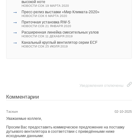
→
высокой ноте
Компания РОВЕН стала победителем в конкурсе RENGA
НОВОСТИ СОК 19 МАРТА 2020
в номинации BIM-проекты
В этой теме еще нет комментариев
→
НОВОСТИ СОК 30 ЯНВАРЯ 2023
Пресс-релиз выставки «Мир Климата-2020»
→
НОВОСТИ СОК 6 МАРТА 2020
Приточная установка гигиенического исполнения H1
→
НОВОСТИ СОК 29 ИЮЛЯ 2020
Приточная установка RW-S
→
НОВОСТИ СОК 21 ЯНВАРЯ 2020
Нанодефлектор ND
Добавить комментарий
→
НОВОСТИ СОК 15 ИЮЛЯ 2020
Расширенная линейка смесительных узлов
→
НОВОСТИ СОК 11 ДЕКАБРЯ 2019
Пострелиз: «Мир Климата – 2020» завершился на
→
высокой ноте
Канальный круглый вентилятор серии ECF
Ваше имя *
НОВОСТИ СОК 19 МАРТА 2020
НОВОСТИ СОК 25 ИЮЛЯ 2019
→
Пресс-релиз выставки «Мир Климата-2020»
НОВОСТИ СОК 6 МАРТА 2020
→
Вентиляторы тягодутьевые радиальные
Ваш E-mail *
НОВОСТИ СОК 21 ЯНВАРЯ 2020
→
Расширенная линейка смесительных узлов
НОВОСТИ СОК 11 ДЕКАБРЯ 2019
→
Канальный круглый вентилятор серии ECF
Текст комментария
Уведомления отключены
НОВОСТИ СОК 25 ИЮЛЯ 2019
Комментарии
Таскын
02-10-2025
Уважаемые коллеги,
Уведомления отключены
Просим Вас предоставить коммерческое предложение на поставку
дутьевого вентилятора в соответствии с приведёнными ниже
Комментарии
исходными данными: