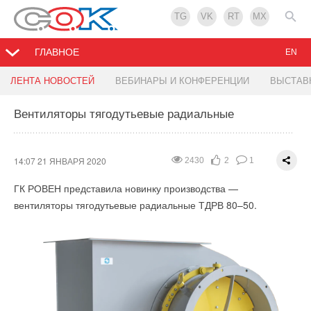
TG
VK
RT
MX
ГЛАВНОЕ
EN
Приточная установка RW-S
Компания «Элита» модернизирует производство
ЛЕНТА НОВОСТЕЙ
ВЕБИНАРЫ И КОНФЕРЕНЦИИ
ВЫСТАВ
Вентиляторы тягодутьевые радиальные
13:58 21 ЯНВАРЯ 2020
11:47 21 ЯНВАРЯ 2020
3550
3033
3
0
0
0
ГК РОВЕН представила новинку производства — приточную
установку RW-S со стандартными присоединительными
14:07 21 ЯНВАРЯ 2020
2430
2
1
размерами.
ГК РОВЕН представила новинку производства —
вентиляторы тягодутьевые радиальные ТДРВ 80–50.