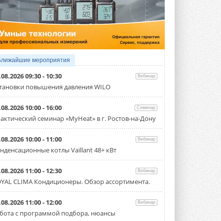
3 АВГУСТА 2026
Samsung выпускает VRF-
систему DVM на R32
Линейка включает семь типоразмеров
производительностью от 22,4 до 56 кВт.
Суммарная длина трубопроводов ...
Ближайшие мероприятия
3 АВГУСТА 2026
.08.2026 09:30 - 10:30
Вебинар
«СиСофт Девелопмент» подвел
тановки повышения давления WILO
итоги конкурса студенческих
проектов «ТИМ-лидеры 2026»
.08.2026 10:00 - 16:00
Семинар
Новый сезон конкурса «ТИМ-лидеры»
стартует уже в сентябре 2026 года ...
актический семинар «MyHeat» в г. Ростов-на-Дону
3 АВГУСТА 2026
.08.2026 10:00 - 11:00
Вебинар
«Русклимат» укрепляет
нденсационные котлы Vaillant 48+ кВт
партнёрство за Уралом
Президент Омского землячества в
Москве Михаил Тимошенко посетил
.08.2026 11:00 - 12:30
Вебинар
Омск с трёхдневным рабочим визитом ...
YAL CLIMA Кондиционеры. Обзор ассортимента.
31 ИЮЛЯ 2026
Carrier модернизирует
.08.2026 11:00 - 12:00
Вебинар
флагманский чиллер AquaEdge
бота с программой подбора, нюансы
19XR