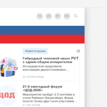
TG
VK
RT
MX
EN
Новости рынка
Гибридный тепловой насос PV/T
с одним общим испарителем
Исследователи предложили
конструкцию двухисточникового ...
20 ЧАСОВ НАЗАД
21-й ежегодный форум
«ЦОД-2026»
Мероприятие пройдет 2-3 сентября в
отеле Radisson Slavyanskaya. Форум
посетит более двух тысяч участников ...
21 ЧАС НАЗАД