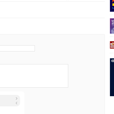
 предстоит решить множество проблем, прежде чем новые
появятся на рынке. Впрочем, такова обычная судьба
Кроме того, потребовались десятилетия, чтобы литий-
шли путь от лаборатории до массового производства.
льтернативный источник энергии вскоре будет на крышах
е китайцы представили солнечные батареи будущего. В
ареи планируют задействовать в промышленных
ОВЕТ
Уведомления отключены