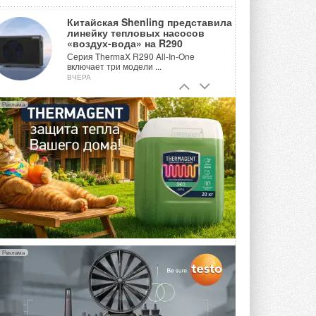
Китайская Shenling представила
линейку тепловых насосов
«воздух-вода» на R290
Серия ThermaX R290 All-In-One
включает три модели ...
ВЧЕРА
Тепловые насосы в связке с
Реклама
солнечной генерацией и
накопителем снижают
потребление на 60%
Исследователи из Италии установили ...
ВЧЕРА
«РУСКЛИМАТ Fest 2026» в Уфе
собрал свыше 700 профи
климатической отрасли
Организатором выступил торгово-
производственный холдинг ...
3 АВГУСТА 2026
Реклама
«Датарк» испытал модульный
ЦОД с плотностью 54 кВт на
стойку
Испытания прошли на собственной
производственной площадке и были ...