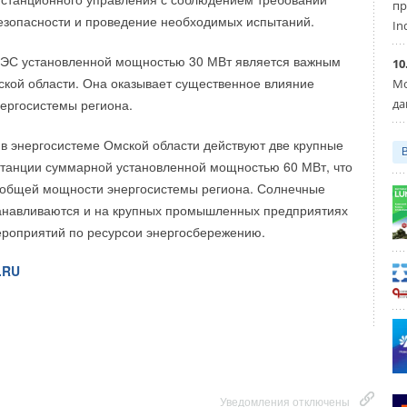
 и висмута. Электроды формируются при умеренных
года в Финляндии был открыт третий энергоблок АЭС
пр
зопасности и проведение необходимых испытаний.
ребуется вакуум и постоянный контроль напряжения
In
делало страну самодостаточной в энергетическом плане.
оэффициент полезного действия изобретения достиг
СЭС установленной мощностью 30 МВт является важным
10
а перед собой цель достичь нулевого баланса выбросов
 но все же неплохо. Однако этот способ все ещё
кой области. Она оказывает существенное влияние
Мо
овечность.
да
ергосистемы региона.
.RU
в энергосистеме Омской области действуют две крупные
станции суммарной установленной мощностью 60 МВт, что
 общей мощности энергосистемы региона. Солнечные
Уведомления отключены
танавливаются и на крупных промышленных предприятиях
ероприятий по ресурсои энергосбережению.
.RU
Уведомления отключены