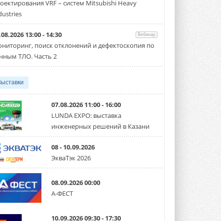
оектирования VRF – систем Mitsubishi Heavy
Чиллер получил новую версию,
работающую на хладагенте R1234ze ...
dustries
31 ИЮЛЯ 2026
.08.2026 13:00 - 14:30
Вебинар
Mitsubishi расширяет
ниторинг, поиск отклонений и дефектоскопия по
направление систем
охлаждения для ЦОД
нным ТЛО. Часть 2
Mitsubishi Electric создаёт в США новую
компанию MEHITS US Inc. ...
31 ИЮЛЯ 2026
Выставки
США запретили использование
иностранных инверторов
07.08.2026 11:00 - 16:00
28 июля 2026 года Федеральная
LUNDA EXPO: выставка
комиссия по связи США (FCC) обновила
инженерных решений в Казани
свой специальный перечень Covered ...
31 ИЮЛЯ 2026
08 - 10.09.2026
Уже через месяц в России
ЭкваТэк 2026
можно будет устанавливать
солнечные панели в МКД
С 1 сентября снимается запрет на
08.09.2026 00:00
микрогенерацию в многоквартирных ...
А-ФЕСТ
30 ИЮЛЯ 2026
Канальные вентиляторы с ЕС-
10.09.2026 09:30 - 17:30