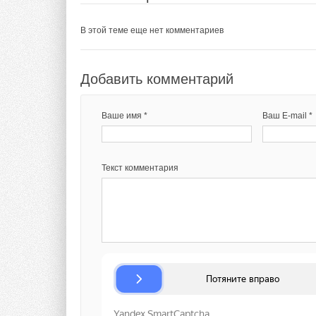
Разработчикам еще
Текст комментария
солнечные батареи 
В этой теме еще нет комментариев
новых технологий. 
ионные батареи про
Вполне возможно, а
Добавить комментарий
многих домов.
Ваше имя *
Ваш E-mail *
Напомним, что ране
будущем такие бат
масштабах.
Текст комментария
ИСТОЧНИК:
ГЛАВС
Тэги:
Солнечные коллекторы, панели
Комментарии
В этой теме еще нет комментариев