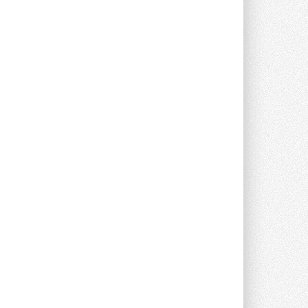
прямоугольных шумоглушителей ...
27 ИЮЛЯ 2026
Aquatherm Almaty 2026:
ключевая платформа для
развития инженерных систем
Центральной Азии
С 2 по 4 сентября 2026 года в Алматы ...
27 ИЮЛЯ 2026
ВИЭ обойдут уголь по
выработке электроэнергии в
текущем году
Международное энергетическое
агентство (МЭА) выпустило ...
27 ИЮЛЯ 2026
Taconova переосмысливает
работу насосов для тёплых
полов
Меньше дросселирования, больше
эффективности — основной принцип ...
27 ИЮЛЯ 2026
Kermi представила станцию X-
NET WOHNUNGSSTATION PRO E
Новая квартирная станция отопления и