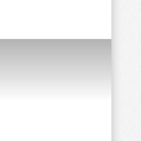
Stiebel Eltron — спонсирует
международные соревнования
25 спортсменов, выступающих в
прыжках с трамплина и лыжном
двоеборье на международных ...
29 ИЮЛЯ 2026
Новый фирменный магазин
Midea открылся в Сургуте
Компания «Даичи» совместно с
партнером «Энердрим» открыла новый
фирменный магазин Midea в Сургуте ...
29 ИЮЛЯ 2026
Токио — лидер по
интенсивности использования
кондиционеров
Данные получены в ходе очередного
опроса Daikin о восприятии жары ...
28 ИЮЛЯ 2026
CDU производства LG прошёл
валидацию NVIDIA для ИИ-дата-
центров
Компания становится официальным
партнёром NVIDIA по системам ...
28 ИЮЛЯ 2026