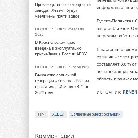
собой сплав индия
Франции
В апреле текущего 
Производственные мощности
информационной бе
температурах, не т
«Олкилуото», что с
завода «Хевел» будут
во время работы. К
увеличены почти вдвое
Русско-Полянская 
Финляндия поставил
2
1
% — не рекордно,
энергообъектом Омс
НОВОСТИ СОК 20 февраля
к 2035 году.
не гарантирует долг
2023
на режим работы эн
В Красноярском крае
ИСТОЧНИК:
RENEN
введена в эксплуатацию
В настоящее время 
крупнейшая в России АГЭУ
солнечные электро
составляет 3,
8
% от
НОВОСТИ СОК 26 января 2023
Комментарии
электростанции ус
Выработка солнечной
области в рамках м
генерации «Хевел» в России
В этой теме еще нет комментариев
превысила 1,3 млрд кВт*ч в
ИСТОЧНИК:
RENEN
2022 году
Добавить комментарий
Тэги:
ХЕВЕЛ
Солнечные электростанции
Ваше имя *
Ваш E-mail *
Комментарии