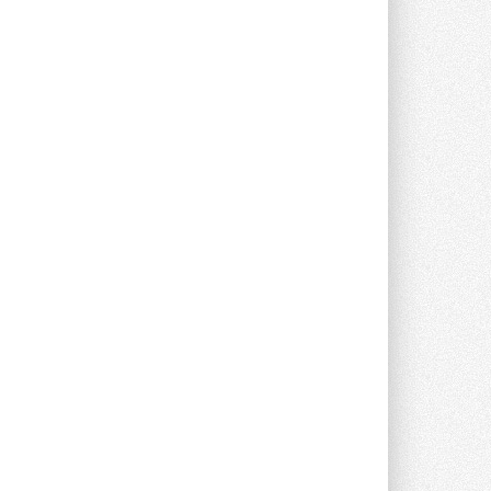
В Великобритании предлагают
сделать кондиционирование
обязательным для новостроек
Либеральные демократы внесли
предложение оснащать все новые ...
1
28 ИЮЛЯ 2026
В Подмосковье запустят
производство холодильной
техники и теплообменного
оборудования
Проект реализует компания «ВЕЗА» ...
28 ИЮЛЯ 2026
Ридан объявил о старте продаж
автоматического
балансировочного клапана
Клапан APT‑R3 производится на заводе
в Лешково (Московская область) ...
27 ИЮЛЯ 2026
Шумоглушители собственного
производства от компании
TURKOV
Новая линейка пластинчатых