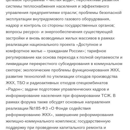
Уведомления отключены
системы теплоснабжения населения и эффективного
демонтажа гидравлической части. Насосы серии MVIE
управления предприятиями отрасли; проблемы безопасной
характеризуются низким уровнем шума, большей
Комментарии
эксплуатации внутридомового газового оборудования,
энергоэффективностью и меньшим механическим износом.
надзор и контроль со стороны государственных органов;
Они снабжены встроенной защитой мотора от перегрузки и
В этой теме еще нет комментариев
вопросы ресурсо- и энергообеспечения существующей
тремя контрольным светодиодами сигнализации о рабочем
застройки и вновь возводимых жилых массивов в рамках
состоянии. Основное применение данного типа насосов -
реализации национального проекта «Доступное и
это насосные установки повышения давления Comfort Vario
Добавить комментарий
комфортное жилье – гражданам России»; тарифное
COR-MVIE. Насосы MVIE – это многоступенчатые
регулирование как основа перехода к полной окупаемости и
вертикальные центробежные насосы in-line типа. Рабочие
Ваше имя *
ликвидации перекрестного субсидирования в коммунальном
колёса, диффузоры, крышки диффузоров выполнены из
секторе; экологические проблемы функционирования ЖКХ,
нержавеющей стали 1.4401 (AISI 316)/1.4404 (AISI 316L).
развитие технологий по утилизации отходов производства
Основание насоса и фланцы изготовлены из чугуна EN-CJL
Ваш E-mail *
ЖКХ, ТБО и радиоактивных отходов спецкомбинатов
250 с покрытием KTL. Двигатель насосов трёх фазный со
«Радон»; задачи подготовки управленческих кадров и
стандартизированным подсоединением. Раздельные
информирование населения при формировании ТСЖ. В
усиленные подшипники насоса обеспечивают полную
Текст комментария
рамках форума также обсудят основные направления
компенсацию осевых сил. Встроенный в двигатель
реализации №185-ФЗ «О Фонде содействия
преобразователь частоты с воздушным охлаждением
реформированию ЖКХ», завершение реформирования
позволяет изменять частоту тока от 20 до максимальной 50
жилищно-коммунального комплекса; государственную
Гц (частота вращения ротора 1100 до 2975 об/мин.).
поддержку при проведении капитального ремонта и
Изменение частоты может задаваться как вручную, на блоке