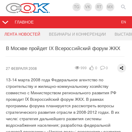
TG
VK
RT
MX
ГЛАВНОЕ
EN
Поздравляем с Днем защитника Отечества!
Расширение модельного ряда насосов WILO
ЛЕНТА НОВОСТЕЙ
ВЕБИНАРЫ И КОНФЕРЕНЦИИ
ВЫСТАВ
серии MVIE
В Москве пройдет IX Всероссийский форум ЖКХ
23 ФЕВРАЛЯ 2008
1387
0
0
21 ФЕВРАЛЯ 2008
836
0
0
Мы поздравляем представителей сильного пола с
настоящим мужским праздником - Днем защитника
Немецкая промышленная группа WILO AG – мировой
27 ФЕВРАЛЯ 2008
999
0
0
Отечества.
производитель насосного оборудования - расширила серию
13-14 марта 2008 года Федеральное агентство по
многоступенчатых насосов MVIE с электронным
строительству и жилищно-коммунальному хозяйству
управлением. Максимальная производительность насосов
совместно с Министерством регионального развития РФ
этой серии возросла до 140 м3/час. Все насосы снабжены
проводит IX Всероссийский форум ЖКХ. В рамках
встроенным электронным преобразователем частоты,
программы форума планируется рассмотреть вопросы
обеспечивающим оптимальный расход/напор. Изделие
стратегического развития отрасли в 2008-2012 годах. В их
соответствует EN 61800-3. Насосы укомплектованы
числе: стратегия дальнейшего развития системы
скользящими, не зависящими от направления вращения,
водоснабжения населения; разработка федеральной
торцевыми уплотнениями блочного исполнения, что
целевой программы «Чистая вода»; перспективы развития
позволяет при необходимости производить их замену без