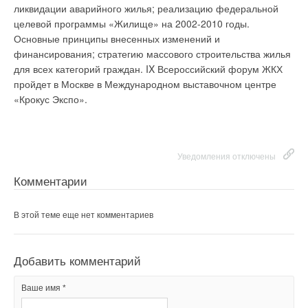
ликвидации аварийного жилья; реализацию федеральной
управления насосом, так и внешним сигналом
целевой программы «Жилище» на 2002-2010 годы.
дистанционно. Источник: WILO
Основные принципы внесенных изменений и
финансирования; стратегию массового строительства жилья
для всех категорий граждан. IX Всероссийский форум ЖКХ
Уведомления отключены
пройдет в Москве в Международном выставочном центре
«Крокус Экспо».
Комментарии
В этой теме еще нет комментариев
Уведомления отключены
Комментарии
Добавить комментарий
Ваше имя *
В этой теме еще нет комментариев
Ваш E-mail *
Добавить комментарий
Ваше имя *