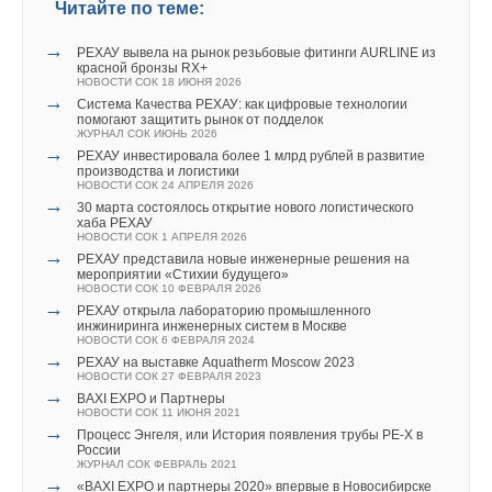
Читайте по теме:
→
Теплые полы Giacomini в олимпийской деревне
Читайте по теме:
НОВОСТИ СОК 29 ИЮЛЯ 2024
→
→
РЕХАУ вывела на рынок резьбовые фитинги AURLINE из
Giacomini признана исторической торговой маркой
→
красной бронзы RX+
Тепловые насосы для бассейнов
НОВОСТИ СОК 26 ИЮЛЯ 2024
НОВОСТИ СОК 18 ИЮНЯ 2026
НОВОСТИ СОК 18 МАЯ 2018
→
Giacomini продолжает модернизировать производство
→
→
Уведомления отключены
Система Качества РЕХАУ: как цифровые технологии
Новое приобретение Dantherm Group
НОВОСТИ СОК 2 АПРЕЛЯ 2024
помогают защитить рынок от подделок
НОВОСТИ СОК 14 МАЯ 2018
→
Компания Giacomini анонсировала запуск
ЖУРНАЛ СОК ИЮНЬ 2026
→
Комментарии
Обновление модельного ряда Dantherm
в производство новой пятислойной трубы PE-X
→
РЕХАУ инвестировала более 1 млрд рублей в развитие
НОВОСТИ СОК 28 СЕНТЯБРЯ 2017
НОВОСТИ СОК 21 ИЮЛЯ 2023
производства и логистики
→
→
Dantherm поглотил производителя осушителей Aerial
Giacomini S.p.A. начала выпуск модульных тепловых
НОВОСТИ СОК 24 АПРЕЛЯ 2026
В этой теме еще нет комментариев
НОВОСТИ СОК 19 СЕНТЯБРЯ 2017
пунктов GE556-SM нового поколения
→
30 марта состоялось открытие нового логистического
→
НОВОСТИ СОК 6 АПРЕЛЯ 2023
Новое поколение осушителей Dantherm для бассейнов
хаба РЕХАУ
→
НОВОСТИ СОК 20 ЯНВАРЯ 2017
Энергосберегающее регулирование приборов
НОВОСТИ СОК 1 АПРЕЛЯ 2026
→
отопления с точки зрения Giacomini
Новый моноблочный кондиционер Dantherm Combo
→
РЕХАУ представила новые инженерные решения на
Добавить комментарий
ЖУРНАЛ СОК АПРЕЛЬ 2023
Cooling 6000/900
мероприятии «Стихии будущего»
НОВОСТИ СОК 23 МАРТА 2015
НОВОСТИ СОК 10 ФЕВРАЛЯ 2026
→
Новая вентиляционная установка от Dantherm
→
Ваше имя *
РЕХАУ открыла лабораторию промышленного
НОВОСТИ СОК 30 СЕНТЯБРЯ 2013
инжиниринга инженерных систем в Москве
→
Кондиционер Dantherm DC Air Conditioner 3000
НОВОСТИ СОК 6 ФЕВРАЛЯ 2024
НОВОСТИ СОК 13 ИЮНЯ 2013
→
РЕХАУ на выставке Aquatherm Moscow 2023
→
Профессиональное осушение — индивидуальный
НОВОСТИ СОК 27 ФЕВРАЛЯ 2023
Ваш E-mail *
подход
→
BAXI EXPO и Партнеры
Уведомления отключены
ЖУРНАЛ СОК АПРЕЛЬ 2007
НОВОСТИ СОК 11 ИЮНЯ 2021
→
Новинка — приточная вентиляционная установка ZILON
→
Процесс Энгеля, или История появления трубы PE‑X в
Комментарии
ZPW-N 2000 INT EC
России
НОВОСТИ СОК 6 АВГУСТА 2026
Текст комментария
ЖУРНАЛ СОК ФЕВРАЛЬ 2021
→
«BAXI EXPO и партнеры 2020» впервые в Новосибирске