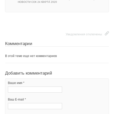
В этой теме еще нет комментариев
НОВОСТИ СОК 24 МАРТА 2020
Добавить комментарий
Уведомления отключены
Ваше имя *
Комментарии
Уведомления отключены
Комментарии
Ваш E-mail *
В этой теме еще нет комментариев
В этой теме еще нет комментариев
Добавить комментарий
Текст комментария
Ваше имя *
Добавить комментарий
Ваше имя *
Ваш E-mail *
Ваш E-mail *
Текст комментария