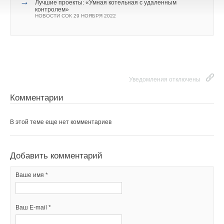
→
Липецк
Лучшие проекты: «Умная котельная с удаленным
НОВОСТИ СОК 31 ОКТЯБРЯ 2025
контролем»
→
НОВОСТИ СОК 29 НОЯБРЯ 2022
Viessmann установит тепловые насосы на стадионе
Альянц Арена футбольного клуба Бавария
НОВОСТИ СОК 27 ОКТЯБРЯ 2025
→
Второй ежегодный «Кубок сварки Гермес»
НОВОСТИ СОК 4 АПРЕЛЯ 2025
Уведомления отключены
Комментарии
Уведомления отключены
В этой теме еще нет комментариев
Комментарии
Добавить комментарий
В этой теме еще нет комментариев
Ваше имя *
Добавить комментарий
Ваш E-mail *
Ваше имя *