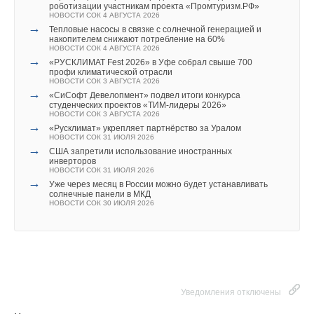
LONGi вновь установила мировой рекорд
роботизации участникам проекта «Промтуризм.РФ»
эффективности тандемных солнечных элементов —
НОВОСТИ СОК 4 АВГУСТА 2026
35,5%
→
Тепловые насосы в связке с солнечной генерацией и
НОВОСТИ СОК 22 ИЮЛЯ 2026
накопителем снижают потребление на 60%
→
Германия подключила более 1 ГВт морской
НОВОСТИ СОК 4 АВГУСТА 2026
ветроэнергетики за полгода
→
«РУСКЛИМАТ Fest 2026» в Уфе собрал свыше 700
НОВОСТИ СОК 22 ИЮЛЯ 2026
профи климатической отрасли
НОВОСТИ СОК 3 АВГУСТА 2026
→
«СиСофт Девелопмент» подвел итоги конкурса
студенческих проектов «ТИМ-лидеры 2026»
НОВОСТИ СОК 3 АВГУСТА 2026
→
«Русклимат» укрепляет партнёрство за Уралом
НОВОСТИ СОК 31 ИЮЛЯ 2026
→
США запретили использование иностранных
Уведомления отключены
инверторов
НОВОСТИ СОК 31 ИЮЛЯ 2026
Комментарии
→
Уже через месяц в России можно будет устанавливать
солнечные панели в МКД
НОВОСТИ СОК 30 ИЮЛЯ 2026
В этой теме еще нет комментариев
Добавить комментарий
Ваше имя *
Уведомления отключены