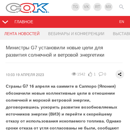
TG
VK
RT
MX
ГЛАВНОЕ
EN
Бойлеры косвенного нагрева UNI-FITT INDIRECT
Установлен мировой рекорд эффективности
EKF получил сертификат соответствия
Продукция PRO AQUA в новом видео у блогера
Обзор кондиционера KADZOKU на канале «Real
ЛЕНТА НОВОСТЕЙ
ВЕБИНАРЫ И КОНФЕРЕНЦИИ
ВЫСТАВ
тандемных солнечных элементов — 33,2%
требованиям ТР ТС 012/2011 на системы
Mary Wood
Tech»
обогрева
Министры G7 установили новые цели для
10:03 19 АПРЕЛЯ 2023
1590
4
0
развития солнечной и ветровой энергетики
09:57 19 АПРЕЛЯ 2023
15:34 17 АПРЕЛЯ 2023
15:33 17 АПРЕЛЯ 2023
1621
1600
1415
2
1
1
0
0
0
Ассортимент
UNI-FITT
расширился долгожданной
14:06 18 АПРЕЛЯ 2023
1337
2
0
новинкой — бойлерами косвенного нагрева
UNI-FITT
INDIRECT
объемом 100, 150 и 200 литров, мощностью 27–
10:03 19 АПРЕЛЯ 2023
1542
1
0
35 кВт.
Страны G7 16 апреля на саммите в Саппоро (Япония)
обозначили новые коллективные цели в отношении
солнечной и морской ветровой энергии,
договорившись ускорить развитие возобновляемых
источников энергии (ВИЭ) и перейти к скорейшему
отказу от использования ископаемого топлива. Однако
сроки отказа от угля согласованы не были, сообщают
На YouTube-канале блогера Mary Wood 2 апреля вышел