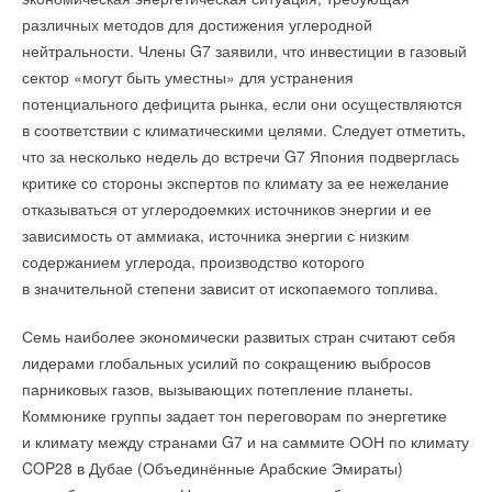
площадку
→
→
Продукция PRO AQUA в новом видеоролике блогера
Новинка в ассортименте запорной арматуры Uni-Fitt
НОВОСТИ СОК 27 НОЯБРЯ 2024
НОВОСТИ СОК 29 ИЮЛЯ 2026
различных методов для достижения углеродной
«Добродушный сантехник»
НОВОСТИ СОК 29 ОКТЯБРЯ 2021
→
→
Награда «БРИЗ — Климатические системы»
Stiebel Eltron — спонсирует международные
НОВОСТИ СОК 16 МАЯ 2023
В мире давно предпринимаются усилия по
нейтральности. Члены G7 заявили, что инвестиции в газовый
НОВОСТИ СОК 17 ОКТЯБРЯ 2024
соревнования
→
Современные решения PRO AQUA для систем
→
масштабированию тандемной технологии на основе
НОВОСТИ СОК 29 ИЮЛЯ 2026
Охлаждение ЦОДов: новинки на Форуме ЦОД
сектор «могут быть уместны» для устранения
отопления и водоснабжения
НОВОСТИ СОК 24 СЕНТЯБРЯ 2024
НОВОСТИ СОК 11 АПРЕЛЯ 2023
перовскита, но пока всё ограничивается лабораторными
потенциального дефицита рынка, если они осуществляются
→
Видеообзор кондиционера BUSHIDO Inverter
→
Рейтинг шаровых кранов PRO AQUA
НОВОСТИ СОК 16 АВГУСТА 2023
образцами, исследователям до сих пор не удавалось
в соответствии с климатическими целями. Следует отметить,
НОВОСТИ СОК 21 ФЕВРАЛЯ 2023
→
Рефнеты с теплоизоляцией для VRF-систем
→
создать надежную высокопроизводительную ячейку за
Компания PRO AQUA представила шаровой кран с новой
что за несколько недель до встречи G7 Япония подверглась
НОВОСТИ СОК 16 АВГУСТА 2023
Уведомления отключены
конструкцией
рамками «тепличных» условий. Перовскит — очень
критике со стороны экспертов по климату за ее нежелание
НОВОСТИ СОК 15 ФЕВРАЛЯ 2023
нестабильный материал, который подвергается
Комментарии
отказываться от углеродоемких источников энергии и ее
Уведомления отключены
значительной деградации под воздействием света, воздуха
зависимость от аммиака, источника энергии с низким
Комментарии
или влаги.
содержанием углерода, производство которого
В этой теме еще нет комментариев
в значительной степени зависит от ископаемого топлива.
Уведомления отключены
В этой теме еще нет комментариев
Ранее в прошлом году швейцарский производитель Meyer
Уведомления отключены
Burger объявил о планах запустить массовое производство
Добавить комментарий
Семь наиболее экономически развитых стран считают себя
Комментарии
тандемных солнечных ячеек. Одним из партнёров компании
Комментарии
лидерами глобальных усилий по сокращению выбросов
Добавить комментарий
Ваше имя *
в этом проекте стал Берлинский центр материалов и энергии
парниковых газов, вызывающих потепление планеты.
В этой теме еще нет комментариев
имени Гельмгольца (HZB).
Коммюнике группы задает тон переговорам по энергетике
В этой теме еще нет комментариев
Ваше имя *
и климату между странами G7 и на саммите ООН по климату
Ваш E-mail *
ИСТОЧНИК:
RENEN.RU
Добавить комментарий
COP28 в Дубае (Объединённые Арабские Эмираты)
Добавить комментарий
Ваш E-mail *