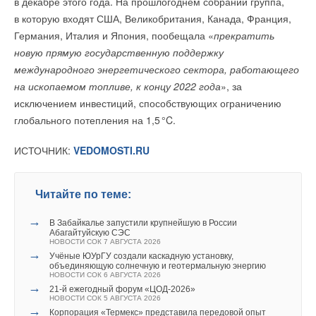
в декабре этого года. На прошлогоднем собрании группа,
Ваше имя *
в которую входят США, Великобритания, Канада, Франция,
Читайте по теме:
Текст комментария
Ваше имя *
Германия, Италия и Япония, пообещала «
прекратить
→
новую прямую государственную поддержку
Текст комментария
В Забайкалье запустили крупнейшую в России
Ваш E-mail *
Абагайтуйскую СЭС
международного энергетического сектора, работающего
Ваш E-mail *
НОВОСТИ СОК 7 АВГУСТА 2026
→
на ископаемом топливе, к концу 2022 года
», за
Учёные ЮУрГУ создали каскадную установку,
объединяющую солнечную и геотермальную энергию
исключением инвестиций, способствующих ограничению
НОВОСТИ СОК 6 АВГУСТА 2026
Текст комментария
→
глобального потепления на 1,
5
°C.
Тепловые насосы в связке с солнечной генерацией и
Текст комментария
накопителем снижают потребление на 60%
НОВОСТИ СОК 4 АВГУСТА 2026
ИСТОЧНИК:
VEDOMOSTI.RU
→
США запретили использование иностранных
инверторов
НОВОСТИ СОК 31 ИЮЛЯ 2026
→
Уже через месяц в России можно будет устанавливать
Читайте по теме:
солнечные панели в МКД
НОВОСТИ СОК 30 ИЮЛЯ 2026
→
ВИЭ обойдут уголь по выработке электроэнергии в
→
В Забайкалье запустили крупнейшую в России
текущем году
Абагайтуйскую СЭС
НОВОСТИ СОК 27 ИЮЛЯ 2026
НОВОСТИ СОК 7 АВГУСТА 2026
→
Китай опубликовал план развития сектора ВИЭ на
→
Учёные ЮУрГУ создали каскадную установку,
период 2026-2030 гг.
объединяющую солнечную и геотермальную энергию
НОВОСТИ СОК 24 ИЮЛЯ 2026
НОВОСТИ СОК 6 АВГУСТА 2026
→
В Дагестане ввели вторую очередь крупнейшей в России
→
21-й ежегодный форум «ЦОД-2026»
ветроэлектростанции
НОВОСТИ СОК 5 АВГУСТА 2026
НОВОСТИ СОК 23 ИЮЛЯ 2026
→
Корпорация «Термекс» представила передовой опыт
→