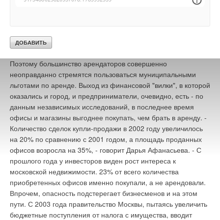
тыс. предприятий малого бизнеса, а договоров аренды в
Москве - 28,5 тыс. Где остальные 160 тыс.
предпринимателей арендуют площади? Да на тех 30 млн
метрах, которые принадлежат коммерческим структурам и
которые устанавливают цены от $400 до $1000 за метр.
Поэтому большинство арендаторов совершенно
неоправданно стремятся пользоваться муниципальными
льготами по аренде. Выход из финансовой "вилки", в которой
оказались и город, и предприниматели, очевидно, есть - по
данным независимых исследований, в последнее время
офисы и магазины выгоднее покупать, чем брать в аренду. -
Количество сделок купли-продажи в 2002 году увеличилось
на 20% по сравнению с 2001 годом, а площадь проданных
офисов возросла на 35%, - говорит Дарья Афанасьева. - С
прошлого года у инвесторов виден рост интереса к
московской недвижимости. 23% от всего количества
приобретенных офисов именно покупали, а не арендовали.
Впрочем, опасность подстерегает бизнесменов и на этом
пути. С 2003 года правительство Москвы, пытаясь увеличить
бюджетные поступления от налога с имущества, вводит