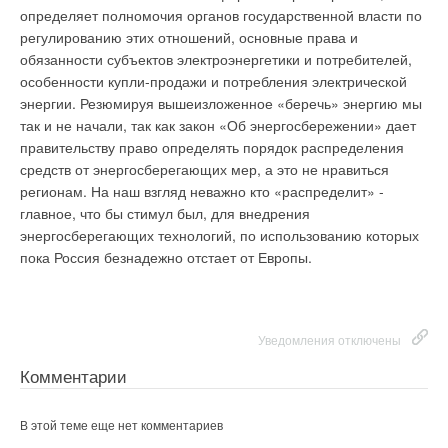
Wakefield в Москве. - Структура спроса отразила зависимость
определяет полномочия органов государственной власти по
российской экономики от экспорта нефти и газа, поскольку
регулированию этих отношений, основные права и
наиболее активными арендаторами были: нефтегазовые
обязанности субъектов электроэнергетики и потребителей,
компании (17% от общего количества), металлургия и
особенности купли-продажи и потребления электрической
торговля металлами (15,5%), затем компании, оказывающие
энергии. Резюмируя вышеизложенное «беречь» энергию мы
профессиональные услуги (11,7%), а также банки (11,7%) и
так и не начали, так как закон «Об энергосбережении» дает
СМИ (8,5%). Впрочем, респектабельность столицы России в
правительству право определять порядок распределения
мировом офисном рейтинге только подчеркивает давние
средств от энергосберегающих мер, а это не нравиться
проблемы, возникшие у московских властей с местными
регионам. На наш взгляд неважно кто «распределит» -
предпринимателями. В среду они устроили перед зданием
главное, что бы стимул был, для внедрения
Мосгордумы пикет в знак протеста против очередного
энергосберегающих технологий, по использованию которых
подорожания муниципальной аренды в Москве. Бизнесмены
пока Россия безнадежно отстает от Европы.
требовали от властей немедленного начала приватизации
городской недвижимости и пересмотра арендных ставок.
Свою позицию они подкрепили открытым письмом лидера
СПС Бориса Немцова Юрию Лужкову, в котором политик
Уведомления отключены
обвиняет мэра в "монопольном положении правительства
Комментарии
Москвы как главного арендодателя нежилых помещений
города". Немцов призывает Лужкова провести "массовую
В этой теме еще нет комментариев
приватизацию нежилых помещений и либерализацию