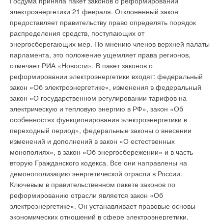
Госдума приняла пакет законов о реформировании
Уведомления отключены
ставок на городскую недвижимость. По данным Cushman &
электроэнергетики 21 февраля. Отклоненный закон
Wakefield, опубликовавшего в среду отчет за 2003 год,
предоставляет правительству право определять порядок
Комментарии
средняя цена московского офиса составила 729 евро за 1
распределения средств, поступающих от
кв.м в год. По стоимости аренды офисов Первопрестольную
энергосберегающих мер. По мнению членов верхней палаты
В этой теме еще нет комментариев
обогнали только Лондон (1478 евро), Токио (1104), Париж
парламента, это положение ущемляет права регионов,
(961) и Нью-Йорк (770). В отчете шла речь о полезной
отмечает РИА «Новости». В пакет законов о
площади в офисах международного класса,
реформировании электроэнергетики входят: федеральный
Добавить комментарий
привлекательных для солидных компаний, причем
закон «Об электроэнергетике», изменения в федеральный
подчеркивалось, что в Москве площадь таких комплексов на
закон «О государственном регулировании тарифов на
Ваше имя *
начало 2003 года составляла 2,4 млн. кв.м, а в 2004 году
электрическую и тепловую энергию в РФ», закон «Об
перевалит за 3 млн. Аналитики обратили внимание и на то,
особенностях функционирования электроэнергетики в
что в прошедшем году почти половина (46,3%) арендных
переходный период», федеральные законы о внесении
Ваш E-mail *
сделок с недвижимостью приходилась на долю крупных
изменений и дополнений в закон «О естественных
офисных комплексов (от 500 до 2000 кв.м) и только 32,7%
монополиях», в закон «Об энергосбережении» и в часть
фирм арендовало небольшие помещения размером до 500
вторую Гражданского кодекса. Все они направлены на
Текст комментария
кв.м. - Почти 75% арендованных в Москве офисных
демонополизацию энергетической отрасли в России.
площадей класса "А" и "В" находится в центре и
Ключевым в правительственном пакете законов по
Замоскворечье, - сообщила "Известиям" Дарья Афанасьева,
реформированию отрасли является закон «Об
аналитик отдела исследований компании Stiles &
электроэнергетике». Он устанавливает правовые основы
Riabokobylko, представляющей интересы Cushman &
экономических отношений в сфере электроэнергетики,