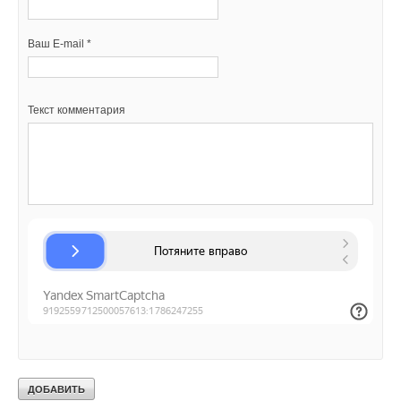
→
«РУСКЛИМАТ Fest 2026» в Уфе собрал свыше 700
профи климатической отрасли
НОВОСТИ СОК 3 АВГУСТА 2026
Ваш E-mail *
→
Инверторные накопительные водонагреватели Royal
Thermo: чем отличаются три серии
ЖУРНАЛ СОК АВГУСТ 2026
→
Группа «Теплолюкс» открыла новую производственную
площадку
Текст комментария
НОВОСТИ СОК 29 ИЮЛЯ 2026
→
Stiebel Eltron — спонсирует международные
соревнования
НОВОСТИ СОК 29 ИЮЛЯ 2026
Уведомления отключены
Комментарии
В этой теме еще нет комментариев